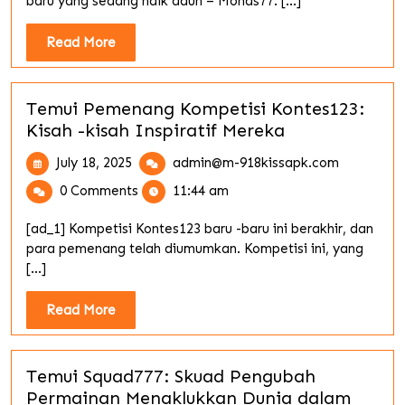
baru yang sedang naik daun – Monas77. [...]
Media
Sosial
Read
Read More
More
Temui Pemenang Kompetisi Kontes123:
Kisah -kisah Inspiratif Mereka
July
Temui
July 18, 2025
admin@m-918kissapk.com
18,
Pemenan
0 Comments
11:44 am
2025
Kompetisi
Kontes123
[ad_1] Kompetisi Kontes123 baru -baru ini berakhir, dan
Kisah
para pemenang telah diumumkan. Kompetisi ini, yang
-
[...]
kisah
Inspiratif
Read
Read More
Mereka
More
Temui Squad777: Skuad Pengubah
Permainan Menaklukkan Dunia dalam