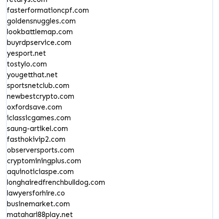
fasterformationcpf.com
goldensnuggles.com
lookbattlemap.com
buyrdpservice.com
yesport.net
tostylo.com
yougetthat.net
sportsnetclub.com
newbestcrypto.com
oxfordsave.com
iclassicgames.com
saung-artikel.com
fasthokivip2.com
observersports.com
cryptominingplus.com
aquinoticiaspe.com
longhairedfrenchbulldog.com
lawyersforhire.co
businemarket.com
matahari88play.net