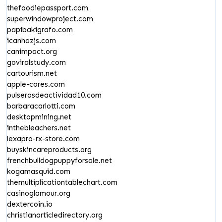
thefoodiepassport.com
superwindowproject.com
papibakigrafo.com
icanhazjs.com
canimpact.org
goviralstudy.com
cartourism.net
apple-cores.com
pulserasdeactividad10.com
barbaracarlotti.com
desktopmining.net
inthebleachers.net
lexapro-rx-store.com
buyskincareproducts.org
frenchbulldogpuppyforsale.net
kogamasquid.com
themultiplicationtablechart.com
casinoglamour.org
dextercoin.io
christianarticledirectory.org