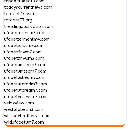
tobabet88slot3.com
todayscurrentnews.com
totobet77.asia
totobet77.org
trendingpublication.com
ufabettererum3.com
ufabettermentm4.com
ufabettersum7.com
ufabettinwm7.com
ufabettinwum3.com
ufabetunitedm3.com
ufabetunitedm7.com
ufabetuskedm7.com
ufabetutoredm3.com
ufabetutoredm7.com
ufabetvalleyum3.com
veloxview.com
westufabetm3.com
whiskeybrothersllc.com
wildufabetum7.com