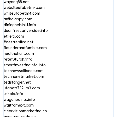
wayang88.net
websiteufabetm4.com
whiteufabetm4.com
anikalappy.com
dininghelsinki.info
duanfrescariverside.info
etilerx.com
finestreplica.net
flounderandfumble.com
healthohunt.com
retefuturah.info
smartinvestinginfo.info
technewsalliance.com
technonetmarket.com
tedstanger.net
ufabett732um3.com
uskola.info
wagonpaints.info
waitfornext.com
clearvisionmarketing.co
quantum-code.co