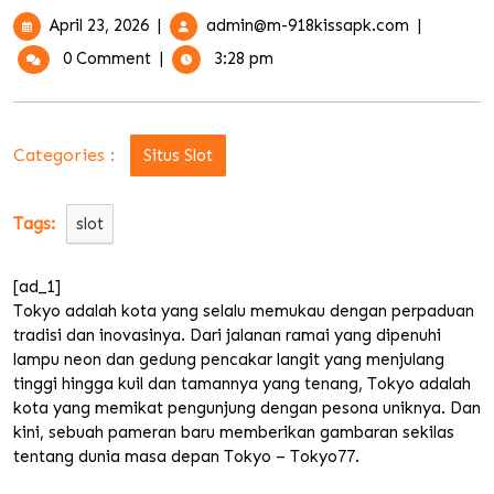
April
Tokyo77:
April 23, 2026
|
admin@m-918kissapk.com
|
23,
Sekilas
0 Comment
|
3:28 pm
2026
tentang
Kota
Paling
Inovatif
Categories :
Situs Slot
di
Dunia
Tags:
slot
[ad_1]
Tokyo adalah kota yang selalu memukau dengan perpaduan
tradisi dan inovasinya. Dari jalanan ramai yang dipenuhi
lampu neon dan gedung pencakar langit yang menjulang
tinggi hingga kuil dan tamannya yang tenang, Tokyo adalah
kota yang memikat pengunjung dengan pesona uniknya. Dan
kini, sebuah pameran baru memberikan gambaran sekilas
tentang dunia masa depan Tokyo – Tokyo77.