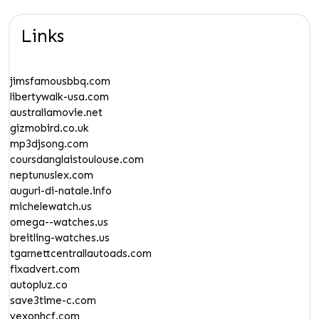
Links
jimsfamousbbq.com
libertywalk-usa.com
australiamovie.net
gizmobird.co.uk
mp3djsong.com
coursdanglaistoulouse.com
neptunuslex.com
auguri-di-natale.info
michelewatch.us
omega--watches.us
breitling-watches.us
tgarnettcentrallautoads.com
fixadvert.com
autopluz.co
save3time-c.com
vexonhcf.com