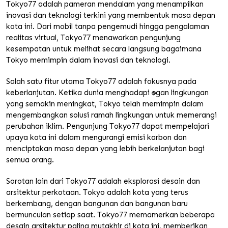
Tokyo77 adalah pameran mendalam yang menampilkan
inovasi dan teknologi terkini yang membentuk masa depan
kota ini. Dari mobil tanpa pengemudi hingga pengalaman
realitas virtual, Tokyo77 menawarkan pengunjung
kesempatan untuk melihat secara langsung bagaimana
Tokyo memimpin dalam inovasi dan teknologi.
Salah satu fitur utama Tokyo77 adalah fokusnya pada
keberlanjutan. Ketika dunia menghadapi tantangan lingkungan
yang semakin meningkat, Tokyo telah memimpin dalam
mengembangkan solusi ramah lingkungan untuk memerangi
perubahan iklim. Pengunjung Tokyo77 dapat mempelajari
upaya kota ini dalam mengurangi emisi karbon dan
menciptakan masa depan yang lebih berkelanjutan bagi
semua orang.
Sorotan lain dari Tokyo77 adalah eksplorasi desain dan
arsitektur perkotaan. Tokyo adalah kota yang terus
berkembang, dengan bangunan dan bangunan baru
bermunculan setiap saat. Tokyo77 memamerkan beberapa
desain arsitektur paling mutakhir di kota ini, memberikan