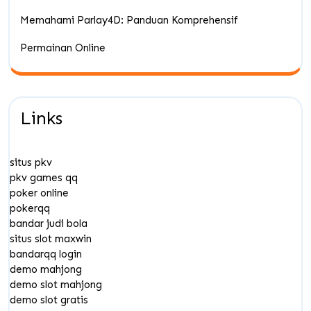
Memahami Parlay4D: Panduan Komprehensif
Permainan Online
Links
situs pkv
pkv games qq
poker online
pokerqq
bandar judi bola
situs slot maxwin
bandarqq login
demo mahjong
demo slot mahjong
demo slot gratis