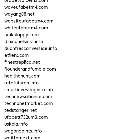
ufabetvoicem3.com
waveufabetm4.com
wayang88.net
websiteufabetm4.com
whiteufabetm4.com
anikalappy.com
dininghelsinki.info
duanfrescariverside.info
etilerx.com
finestreplica.net
flounderandfumble.com
healthohunt.com
retefuturah.info
smartinvestinginfo.info
technewsalliance.com
technonetmarket.com
tedstanger.net
ufabett732um3.com
uskola.info
wagonpaints.info
waitfornext.com