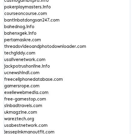
casinogambitpro.info
pokerplaymasters.info
courseoncourse.com
bantinbatdongsan247.com
bahednog.info
bahenxgek.info
pertamaskre.com
threadsvideoandphotodownloader.com
techgiddy.com
usalivenetwork.com
jackpotrushonline.info
ucnewshindi.com
freecellphonedatabase.com
gamersrope.com
exellewebmedia.com
free-gamestop.com
sinbadtravels.com
ukmagzine.com
wareztech.org
usabestnetwork.com
jessepinkmanoutfit.com