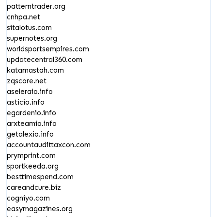
patterntrader.org
cnhpa.net
sitalotus.com
supernotes.org
worldsportsempires.com
updatecentral360.com
katamastah.com
zqscore.net
aseleraio.info
asticio.info
egardenio.info
arxteamio.info
getalexio.info
accountaudittaxcon.com
prymprint.com
sportkeeda.org
besttimespend.com
careandcure.biz
cogniyo.com
easymagazines.org