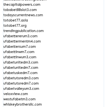
thecapitalpowers.com
tobabet88slot3.com
todayscurrentnews.com
totobet77.asia
totobet77.org
trendingpublication.com
ufabettererum3.com
ufabettermentm4.com
ufabettersum7.com
ufabettinwm7.com
ufabettinwum3.com
ufabetunitedm3.com
ufabetunitedm7.com
ufabetuskedm7.com
ufabetutoredm3.com
ufabetutoredm7.com
ufabetvalleyum3.com
veloxview.com
westufabetm3.com
whiskeybrothersllc.com