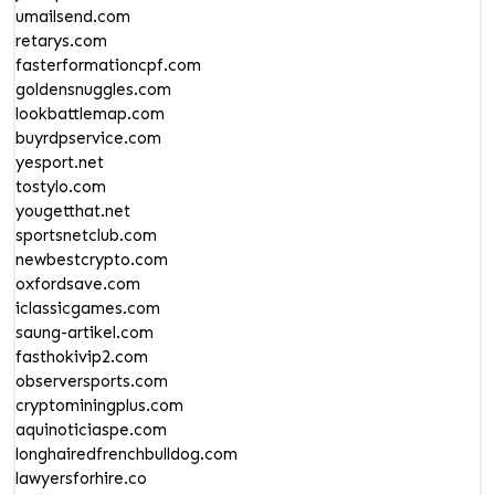
umailsend.com
retarys.com
fasterformationcpf.com
goldensnuggles.com
lookbattlemap.com
buyrdpservice.com
yesport.net
tostylo.com
yougetthat.net
sportsnetclub.com
newbestcrypto.com
oxfordsave.com
iclassicgames.com
saung-artikel.com
fasthokivip2.com
observersports.com
cryptominingplus.com
aquinoticiaspe.com
longhairedfrenchbulldog.com
lawyersforhire.co