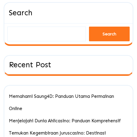
Search
Search
Recent Post
Memahami Saung4D: Panduan Utama Permainan
Online
Menjelajahi Dunia Ahlicasino: Panduan Komprehensif
Temukan Kegembiraan Juruscasino: Destinasi