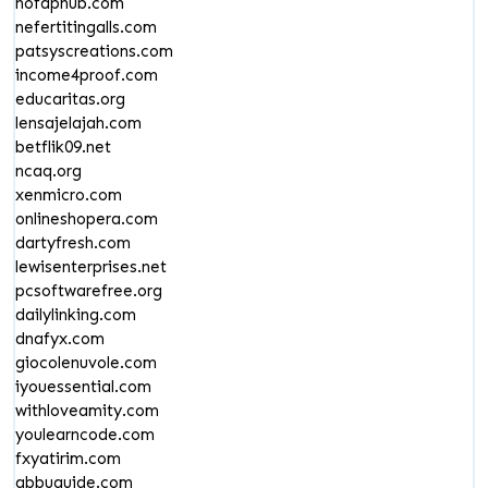
nofaphub.com
nefertitingalls.com
patsyscreations.com
income4proof.com
educaritas.org
lensajelajah.com
betflik09.net
ncaq.org
xenmicro.com
onlineshopera.com
dartyfresh.com
lewisenterprises.net
pcsoftwarefree.org
dailylinking.com
dnafyx.com
giocolenuvole.com
iyouessential.com
withloveamity.com
youlearncode.com
fxyatirim.com
abbuguide.com