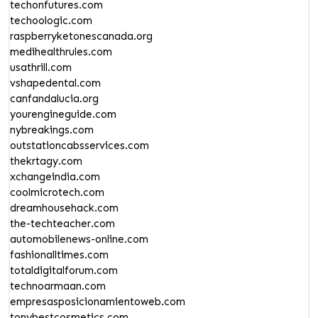
techonfutures.com
techoologic.com
raspberryketonescanada.org
medihealthrules.com
usathrill.com
vshapedental.com
canfandalucia.org
yourengineguide.com
nybreakings.com
outstationcabsservices.com
thekrtagy.com
xchangeindia.com
coolmicrotech.com
dreamhousehack.com
the-techteacher.com
automobilenews-online.com
fashionalltimes.com
totaldigitalforum.com
technoarmaan.com
empresasposicionamientoweb.com
tonybestcosmetics.com