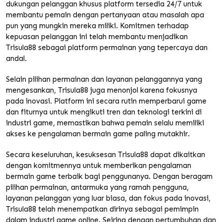
dukungan pelanggan khusus platform tersedia 24/7 untuk
membantu pemain dengan pertanyaan atau masalah apa
pun yang mungkin mereka miliki. Komitmen terhadap
kepuasan pelanggan ini telah membantu menjadikan
Trisula88 sebagai platform permainan yang tepercaya dan
andal.
Selain pilihan permainan dan layanan pelanggannya yang
mengesankan, Trisula88 juga menonjol karena fokusnya
pada inovasi. Platform ini secara rutin memperbarui game
dan fiturnya untuk mengikuti tren dan teknologi terkini di
industri game, memastikan bahwa pemain selalu memiliki
akses ke pengalaman bermain game paling mutakhir.
Secara keseluruhan, kesuksesan Trisula88 dapat dikaitkan
dengan komitmennya untuk memberikan pengalaman
bermain game terbaik bagi penggunanya. Dengan beragam
pilihan permainan, antarmuka yang ramah pengguna,
layanan pelanggan yang luar biasa, dan fokus pada inovasi,
Trisula88 telah menempatkan dirinya sebagai pemimpin
dalam industri game online. Seiring dengan pertumbuhan dan