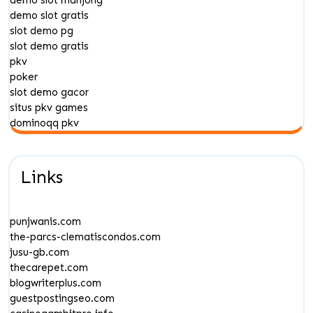
demo slot mahjong
demo slot gratis
slot demo pg
slot demo gratis
pkv
poker
slot demo gacor
situs pkv games
dominoqq pkv
Links
punjwanis.com
the-parcs-clematiscondos.com
jusu-gb.com
thecarepet.com
blogwriterplus.com
guestpostingseo.com