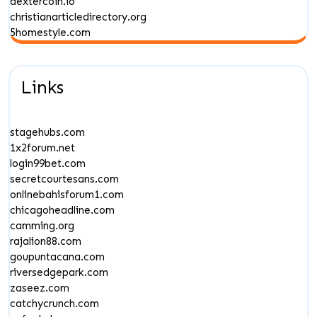
dextercoin.io
christianarticledirectory.org
5homestyle.com
Links
stagehubs.com
1x2forum.net
login99bet.com
secretcourtesans.com
onlinebahisforum1.com
chicagoheadline.com
camming.org
rajalion88.com
goupuntacana.com
riversedgepark.com
zaseez.com
catchycrunch.com