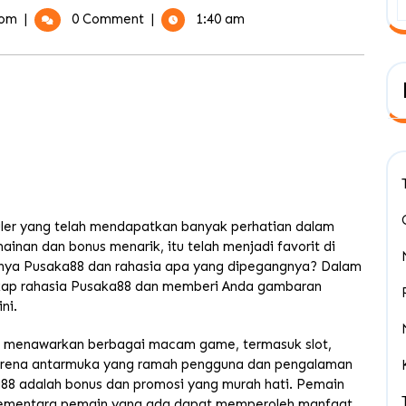
Mengungkap
com
|
0 Comment
|
1:40 am
Rahasia
Pusaka88:
Panduan
Komprehensif
uler yang telah mendapatkan banyak perhatian dalam
inan dan bonus menarik, itu telah menjadi favorit di
arnya Pusaka88 dan rahasia apa yang dipegangnya? Dalam
kap rahasia Pusaka88 dan memberi Anda gambaran
ni.
ng menawarkan berbagai macam game, termasuk slot,
l karena antarmuka yang ramah pengguna dan pengalaman
a88 adalah bonus dan promosi yang murah hati. Pemain
 sementara pemain yang ada dapat memperoleh manfaat