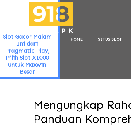
Skip
to
content
Slot Gacor Malam
HOME
SITUS SLOT
Ini dari
Pragmatic Play,
Pilih Slot X1000
untuk Maxwin
Besar
Mengungkap Raha
Panduan Kompreh