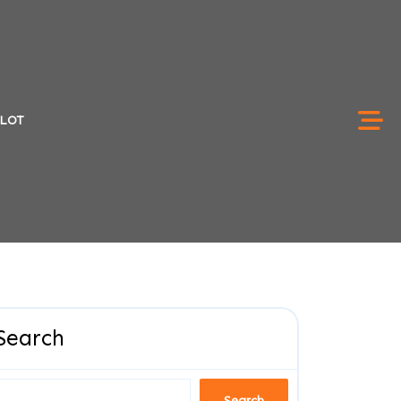
SLOT
Search
Search