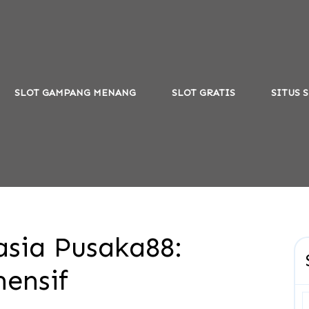
SLOT GAMPANG MENANG
SLOT GRATIS
SITUS 
sia Pusaka88:
ensif