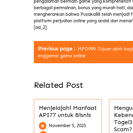
pengalaman bermain game yang komprehensif u
berbagai permainan, bonus yang murah hati, d
mengherankan bahwa Pusaka88 telah menjadi favo
platform perjudian online yang andal dan menarik
[ad_2]
Post
Older
Previous page
MPO999: Tujuan akhir bagi
navigation
Posts
enggemar game online
Related Post
Menjelajahi Manfaat
Mengu
API77 untuk Bisnis
Kebena
Togel3
November
November 5, 2025
Scam?
5,