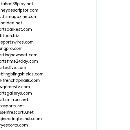
tahari88play.net
neydescriptor.com
uthsmagazine.com
inaidee.net
ortsdarkest.com
btoon.biz
esportswires.com
ungpro.com
ortingnewsnet.com
ortstime24day.com
orteslive.com
eblingblingshields.com
nkfrenchtipnails.com
wgamestv.com
ortsgallerys.com
ortsmirrors.net
tasports.net
asehirescortu.net
gineeringtechub.com
rryescorts.com