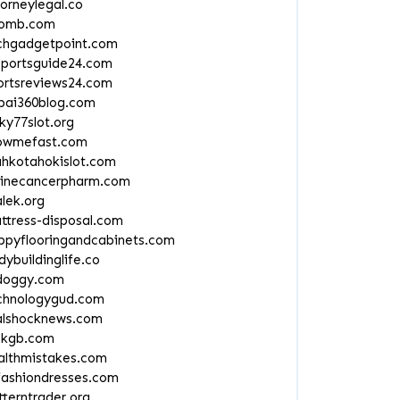
torneylegal.co
omb.com
chgadgetpoint.com
sportsguide24.com
ortsreviews24.com
bai360blog.com
cky77slot.org
owmefast.com
hkotahokislot.com
linecancerpharm.com
alek.org
ttress-disposal.com
ppyflooringandcabinets.com
dybuildinglife.co
doggy.com
chnologygud.com
alshocknews.com
ckgb.com
althmistakes.com
fashiondresses.com
tterntrader.org