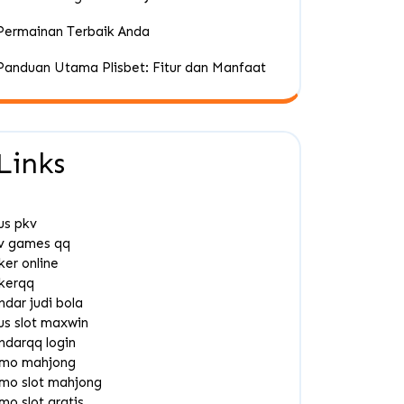
Permainan Terbaik Anda
Panduan Utama Plisbet: Fitur dan Manfaat
Links
tus pkv
v games qq
ker online
kerqq
ndar judi bola
tus slot maxwin
ndarqq login
mo mahjong
mo slot mahjong
mo slot gratis