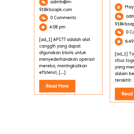
admin@m-
2025
May 
Menjelajahi
918kissapk.com
Manfaat
ad
0 Comments
API77
918kissa
4:08 pm
untuk
0 C
Bisnis
[ad_1] API77 adalah alat
6:49
canggih yang dapat
digunakan bisnis untuk
[ad_1] T
menyederhanakan operasi
situs tog
mereka, meningkatkan
yang men
efisiensi, [...]
dalam be
terakhir.
Read
Read More
More
Read