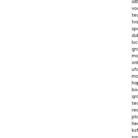
at
vo
te
tv
sp
du
lu
gr
ma
on
uf
ma
ha
bo
qr
te
re
pi
he
ks
pa