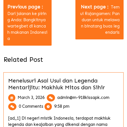
navigation
Older
Newer
Previous page
Next page
Tem
Posts
Posts
Dari jalanan ke pirin
ui Rajangamen: Pan
g Anda: Bangkitnya
duan untuk melawa
wartegbet di kanca
n binatang buas leg
h makanan Indonesi
endaris
a
Related Post
Menelusuri Asal Usul dan Legenda
Mentarijitu: Makhluk Mitos dan Sihir
March
Menelusu
March 3, 2026
admin@m-918kissapk.com
3,
Asal
0 Comments
9:58 pm
2026
Usul
dan
[ad_1] Di negeri mistik Indonesia, terdapat makhluk
Legenda
legenda dan keajaiban yang dikenal dengan nama