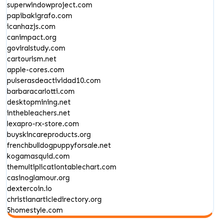
superwindowproject.com
papibakigrafo.com
icanhazjs.com
canimpact.org
goviralstudy.com
cartourism.net
apple-cores.com
pulserasdeactividad10.com
barbaracarlotti.com
desktopmining.net
inthebleachers.net
lexapro-rx-store.com
buyskincareproducts.org
frenchbulldogpuppyforsale.net
kogamasquid.com
themultiplicationtablechart.com
casinoglamour.org
dextercoin.io
christianarticledirectory.org
5homestyle.com