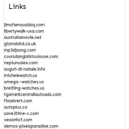
Links
jimsfamousbbq.com
libertywalk-usa.com
australiamovie.net
gizmobird.co.uk
mp3djsong.com
coursdanglaistoulouse.com
neptunuslex.com
auguri-di-natale.info
michelewatch.us
omega--watches.us
breitling-watches.us
tgarnettcentrallautoads.com
fixadvert.com
autopluz.co
save3time-c.com
vexonhcf.com
demos-pixelsparadise.com