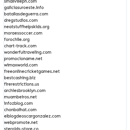
smallvilleph.com
galiciasuroeste.info
batallasdeguerra.com
dregstudios.com
neatstuffhelpskids.org
moraessoccer.com
forochile.org
chart-track.com
wonderfultraveling.com
promocioname.net
wimaxworld.com
freeonlinecricketgames.net
bestcashing.biz
firerestrictions.us
archiesbrooklyn.com
muambeiros.net
infozblog.com
chonbaihat.com
elblogdeoscargonzalez.com
webpromote.net
steroids-store.co