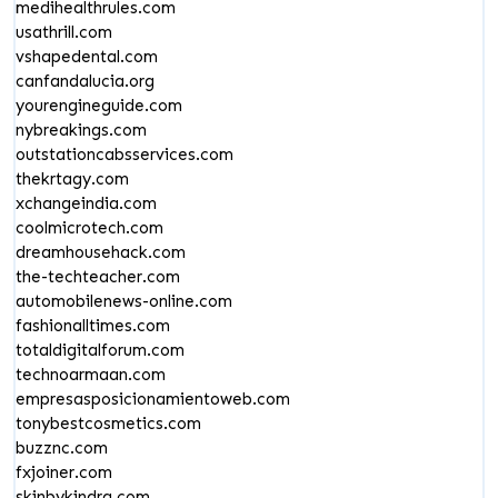
medihealthrules.com
usathrill.com
vshapedental.com
canfandalucia.org
yourengineguide.com
nybreakings.com
outstationcabsservices.com
thekrtagy.com
xchangeindia.com
coolmicrotech.com
dreamhousehack.com
the-techteacher.com
automobilenews-online.com
fashionalltimes.com
totaldigitalforum.com
technoarmaan.com
empresasposicionamientoweb.com
tonybestcosmetics.com
buzznc.com
fxjoiner.com
skinbykindra.com