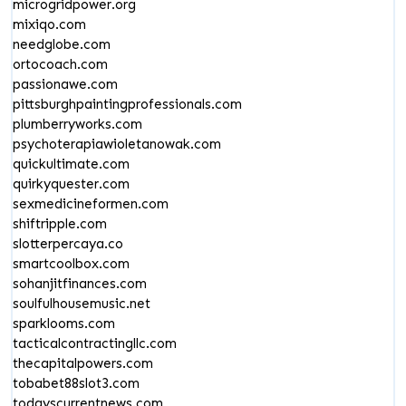
microgridpower.org
mixiqo.com
needglobe.com
ortocoach.com
passionawe.com
pittsburghpaintingprofessionals.com
plumberryworks.com
psychoterapiawioletanowak.com
quickultimate.com
quirkyquester.com
sexmedicineformen.com
shiftripple.com
slotterpercaya.co
smartcoolbox.com
sohanjitfinances.com
soulfulhousemusic.net
sparklooms.com
tacticalcontractingllc.com
thecapitalpowers.com
tobabet88slot3.com
todayscurrentnews.com