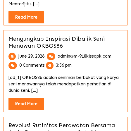
Mentariji
Mentarijitu. [...]
Makhluk
Mitos
Read
Read More
dan
More
Sihir
Mengungkap Inspirasi Dibalik Seni
Menawan OKBOS86
June
Mengung
June 29, 2026
admin@m-918kissapk.com
29,
Inspirasi
0 Comments
3:56 pm
2026
Dibalik
Seni
[ad_1] OKBOS86 adalah seniman berbakat yang karya
Menawan
seni menawannya telah mendapatkan perhatian di
OKBOS86
dunia seni. [...]
Read
Read More
More
Revolusi Rutinitas Perawatan Bersama