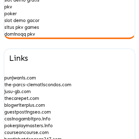
slot demo gratis
pkv
poker
slot demo gacor
situs pkv games
dominoqq pkv
Links
punjwanis.com
the-parcs-clematiscondos.com
jusu-gb.com
thecarepet.com
blogwriterplus.com
guestpostingseo.com
casinogambitpro.info
pokerplaymasters.info
courseoncourse.com