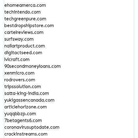
ehomeamerca.com
techintendo.com
techgreenpure.com
bestdropshipstore.com
cartelreviews.com
surfsway.com
nailartproduct.com
digitactseed.com
lvlcraft.com
90secondmoneyloans.com
xenmicro.com
rodrovers.com
tripssolution.com
satta-king-india.com
yukigassencanada.com
articlehorizone.com
yuqqbbzp.com
7betagents6.com
coronavirusuptodate.com
crackinstreams.com