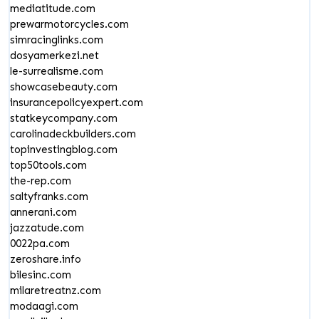
mediatitude.com
prewarmotorcycles.com
simracinglinks.com
dosyamerkezi.net
le-surrealisme.com
showcasebeauty.com
insurancepolicyexpert.com
statkeycompany.com
carolinadeckbuilders.com
topinvestingblog.com
top50tools.com
the-rep.com
saltyfranks.com
annerani.com
jazzatude.com
0022pa.com
zeroshare.info
bilesinc.com
milaretreatnz.com
modaagi.com