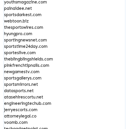
youthsmagazine.com
painaidee.net
sportsdarkest.com
webtoon.biz
thesportswires.com
hyungpro.com
sportingnewsnet.com
sportstime24day.com
sporteslive.com
theblingblingshields.com
pinkfrenchtipnails.com
newgamestv.com
sportsgallerys.com
sportsmirrors.net
datasports.net
atasehirescortu.net
engineeringtechub.com
jerryescorts.com
attorneylegal.co
voomb.com
techgadgetpoint.com