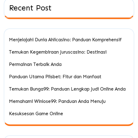
Recent Post
Menjelajahi Dunia Ahlicasino: Panduan Komprehensif
Temukan Kegembiraan Juruscasino: Destinasi
Permainan Terbaik Anda
Panduan Utama Plisbet: Fitur dan Manfaat
Temukan Bunga99: Panduan Lengkap Judi Online Anda
Memahami Winlose99: Panduan Anda Menuju
Kesuksesan Game Online