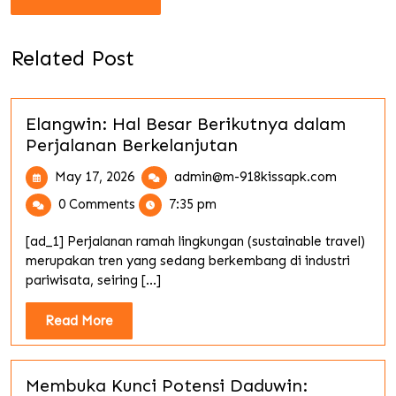
Related Post
Elangwin: Hal Besar Berikutnya dalam
Perjalanan Berkelanjutan
May
Elangwin:
May 17, 2026
admin@m-918kissapk.com
17,
Hal
0 Comments
7:35 pm
2026
Besar
Berikutny
[ad_1] Perjalanan ramah lingkungan (sustainable travel)
dalam
merupakan tren yang sedang berkembang di industri
Perjalana
pariwisata, seiring [...]
Berkelanj
Read
Read More
More
Membuka Kunci Potensi Daduwin: