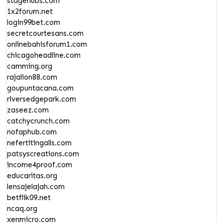
stagehubs.com
1x2forum.net
login99bet.com
secretcourtesans.com
onlinebahisforum1.com
chicagoheadline.com
camming.org
rajalion88.com
goupuntacana.com
riversedgepark.com
zaseez.com
catchycrunch.com
nofaphub.com
nefertitingalls.com
patsyscreations.com
income4proof.com
educaritas.org
lensajelajah.com
betflik09.net
ncaq.org
xenmicro.com