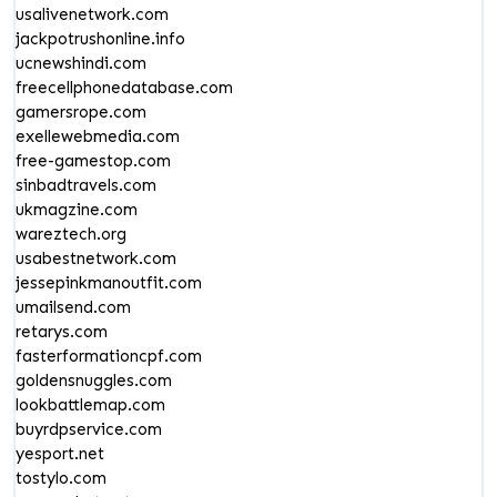
usalivenetwork.com
jackpotrushonline.info
ucnewshindi.com
freecellphonedatabase.com
gamersrope.com
exellewebmedia.com
free-gamestop.com
sinbadtravels.com
ukmagzine.com
wareztech.org
usabestnetwork.com
jessepinkmanoutfit.com
umailsend.com
retarys.com
fasterformationcpf.com
goldensnuggles.com
lookbattlemap.com
buyrdpservice.com
yesport.net
tostylo.com