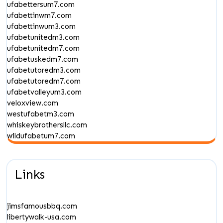
ufabettersum7.com
ufabettinwm7.com
ufabettinwum3.com
ufabetunitedm3.com
ufabetunitedm7.com
ufabetuskedm7.com
ufabetutoredm3.com
ufabetutoredm7.com
ufabetvalleyum3.com
veloxview.com
westufabetm3.com
whiskeybrothersllc.com
wildufabetum7.com
Links
jimsfamousbbq.com
libertywalk-usa.com