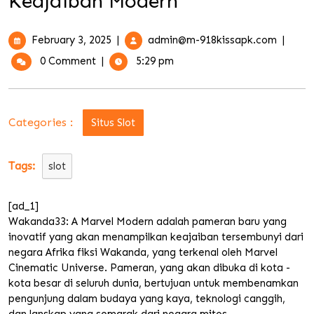
Keajaiban Modern
February
Mengun
February 3, 2025
|
admin@m-918kissapk.com
|
3,
Keajai
0 Comment
|
5:29 pm
2025
Tersem
Wakand
Keajai
Modern
Categories :
Situs Slot
Tags:
slot
[ad_1]
Wakanda33: A Marvel Modern adalah pameran baru yang
inovatif yang akan menampilkan keajaiban tersembunyi dari
negara Afrika fiksi Wakanda, yang terkenal oleh Marvel
Cinematic Universe. Pameran, yang akan dibuka di kota -
kota besar di seluruh dunia, bertujuan untuk membenamkan
pengunjung dalam budaya yang kaya, teknologi canggih,