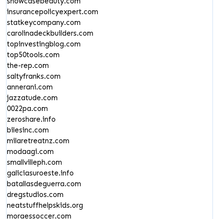
showcasebeauty.com
insurancepolicyexpert.com
statkeycompany.com
carolinadeckbuilders.com
topinvestingblog.com
top50tools.com
the-rep.com
saltyfranks.com
annerani.com
jazzatude.com
0022pa.com
zeroshare.info
bilesinc.com
milaretreatnz.com
modaagi.com
smallvilleph.com
galiciasuroeste.info
batallasdeguerra.com
dregstudios.com
neatstuffhelpskids.org
moraessoccer.com