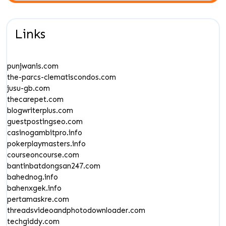
Links
punjwanis.com
the-parcs-clematiscondos.com
jusu-gb.com
thecarepet.com
blogwriterplus.com
guestpostingseo.com
casinogambitpro.info
pokerplaymasters.info
courseoncourse.com
bantinbatdongsan247.com
bahednog.info
bahenxgek.info
pertamaskre.com
threadsvideoandphotodownloader.com
techgiddy.com