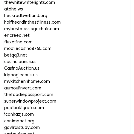
thewhitewhitelights.com
atdhe.ws
heckrodtwetland.org
halfheardinthestillness.com
mybestmassagechair.com
ericreed.net
fluxetine.com
mobilecasino8760.com
betqq3.net
casinoloans5.us
CasinoAuction.us
kipooglecouk.us
mykitchennhome.com
aumoulinvert.com
thefoodiepassport.com
superwindowproject.com
papibakigrafo.com
icanhazjs.com
canimpact.org
goviralstudy.com