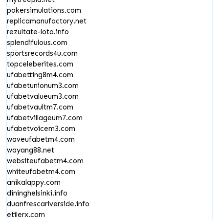
pokersimulations.com
replicamanufactory.net
rezultate-loto.info
splendifulous.com
sportsrecords4u.com
topceleberites.com
ufabetting8m4.com
ufabetunionum3.com
ufabetvalueum3.com
ufabetvaultm7.com
ufabetvillageum7.com
ufabetvoicem3.com
waveufabetm4.com
wayang88.net
websiteufabetm4.com
whiteufabetm4.com
anikalappy.com
dininghelsinki.info
duanfrescariverside.info
etilerx.com