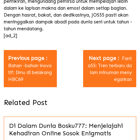
pemikiran, mengundang pemirsa untuk mempelajari lebih
dalam ke lapisan makna dan emosi dalam setiap bagian.
Dengan hasrat, bakat, dan dedikasinya, JOS55 pasti akan
meninggalkan dampak abadi pada dunia seni untuk tahun -
tahun mendatang.
[ad_2]
Post
navigation
Older
Newer
Previous page
Next page
Fant
Posts
Posts
Bahan -bahan inova
a55: Tren terbaru da
tif: Ilmu di belakang
lam minuman meny
HBC69
egarkan
Related Post
Di Dalam Dunia Bosku777: Menjelajahi
Kehadiran Online Sosok Enigmatis