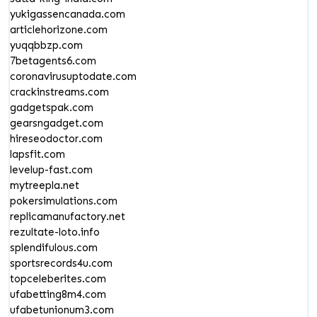
yukigassencanada.com
articlehorizone.com
yuqqbbzp.com
7betagents6.com
coronavirusuptodate.com
crackinstreams.com
gadgetspak.com
gearsngadget.com
hireseodoctor.com
lapsfit.com
levelup-fast.com
mytreepla.net
pokersimulations.com
replicamanufactory.net
rezultate-loto.info
splendifulous.com
sportsrecords4u.com
topceleberites.com
ufabetting8m4.com
ufabetunionum3.com