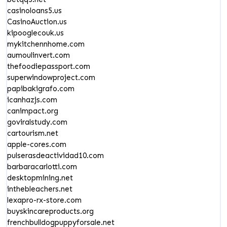
casinoloans5.us
CasinoAuction.us
kipooglecouk.us
mykitchennhome.com
aumoulinvert.com
thefoodiepassport.com
superwindowproject.com
papibakigrafo.com
icanhazjs.com
canimpact.org
goviralstudy.com
cartourism.net
apple-cores.com
pulserasdeactividad10.com
barbaracarlotti.com
desktopmining.net
inthebleachers.net
lexapro-rx-store.com
buyskincareproducts.org
frenchbulldogpuppyforsale.net