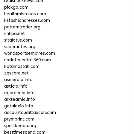
realshocknews.com
pickgb.com
healthmistakes.com
ksfashiondresses.com
patterntrader.org
cnhpa.net
sitalotus.com
supernotes.org
worldsportsempires.com
updatecentral360.com
katamastah.com
zqscore.net
aseleraio.info
asticio.info
egardenio.info
arxteamio.info
getalexio.info
accountaudittaxcon.com
prymprint.com
sportkeeda.org
besttimespend.com