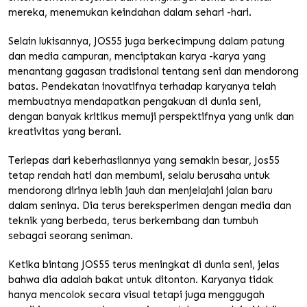
mereka, menemukan keindahan dalam sehari -hari.
Selain lukisannya, JOS55 juga berkecimpung dalam patung
dan media campuran, menciptakan karya -karya yang
menantang gagasan tradisional tentang seni dan mendorong
batas. Pendekatan inovatifnya terhadap karyanya telah
membuatnya mendapatkan pengakuan di dunia seni,
dengan banyak kritikus memuji perspektifnya yang unik dan
kreativitas yang berani.
Terlepas dari keberhasilannya yang semakin besar, Jos55
tetap rendah hati dan membumi, selalu berusaha untuk
mendorong dirinya lebih jauh dan menjelajahi jalan baru
dalam seninya. Dia terus bereksperimen dengan media dan
teknik yang berbeda, terus berkembang dan tumbuh
sebagai seorang seniman.
Ketika bintang JOS55 terus meningkat di dunia seni, jelas
bahwa dia adalah bakat untuk ditonton. Karyanya tidak
hanya mencolok secara visual tetapi juga menggugah