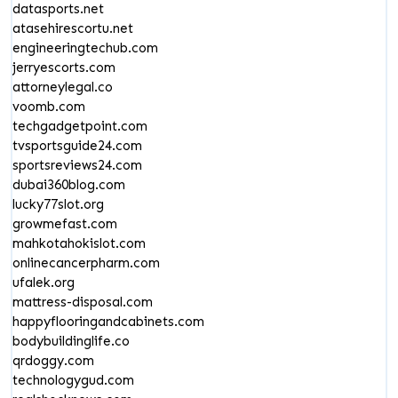
datasports.net
atasehirescortu.net
engineeringtechub.com
jerryescorts.com
attorneylegal.co
voomb.com
techgadgetpoint.com
tvsportsguide24.com
sportsreviews24.com
dubai360blog.com
lucky77slot.org
growmefast.com
mahkotahokislot.com
onlinecancerpharm.com
ufalek.org
mattress-disposal.com
happyflooringandcabinets.com
bodybuildinglife.co
qrdoggy.com
technologygud.com