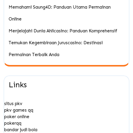
Memahami Saung4D: Panduan Utama Permainan
Online
Menjelajahi Dunia Ahlicasino: Panduan Komprehensif
Temukan Kegembiraan Juruscasino: Destinasi
Permainan Terbaik Anda
Links
situs pkv
pkv games qq
poker online
pokerqq
bandar judi bola