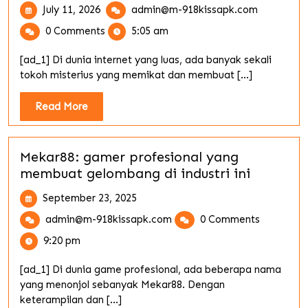
July
Di
July 11, 2026
admin@m-918kissapk.com
11,
Dalam
0 Comments
5:05 am
2026
Dunia
Bosku777:
[ad_1] Di dunia internet yang luas, ada banyak sekali
Menjelajah
tokoh misterius yang memikat dan membuat [...]
Kehadiran
Online
Read
Read More
Sosok
More
Enigmatis
Mekar88: gamer profesional yang
membuat gelombang di industri ini
September
September 23, 2025
23,
Mekar88:
admin@m-918kissapk.com
0 Comments
2025
gamer
9:20 pm
profesional
yang
[ad_1] Di dunia game profesional, ada beberapa nama
membuat
yang menonjol sebanyak Mekar88. Dengan
gelombang
keterampilan dan [...]
di