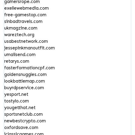
gamersrope.com
exellewebmedia.com
free-gamestop.com
sinbadtravels.com
ukmagzine.com
wareztech.org
usabestnetwork.com
jessepinkmanoutfit.com
umailsend.com
retarys.com
fasterformationcpf.com
goldensnuggles.com
lookbattlemap.com
buyrdpservice.com
yesport.net
tostylo.com
yougetthat.net
sportsnetclub.com
newbestcrypto.com
oxfordsave.com
iclassicgames.com