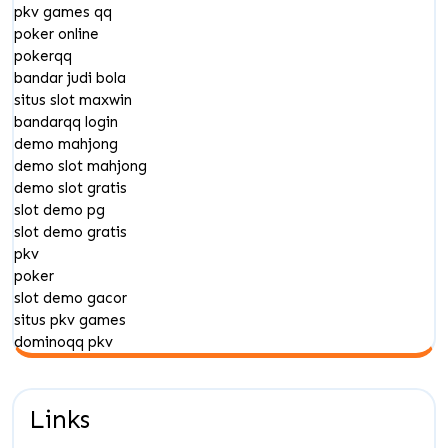
pkv games qq
poker online
pokerqq
bandar judi bola
situs slot maxwin
bandarqq login
demo mahjong
demo slot mahjong
demo slot gratis
slot demo pg
slot demo gratis
pkv
poker
slot demo gacor
situs pkv games
dominoqq pkv
Links