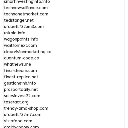
smartinvestinginfo.info
technewsalliance.com
technonetmarket.com
tedstanger.net
ufabett732um3.com
uskola.info
wagonpaints.info
waitfornext.com
clearvisionmarketing.co
quantum-code.co
whatnews.me
final-dream.com
finest-replica.net
gestioneinh.info
prosportdaily.net
salesinvest22.com
teseract.org
trendy-ama-shop.com
ufabett732m7.com
visiofood.com
droidwindow.com