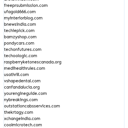
freeprsubmission.com
ufagold666.com
myinteriorblog.com
bnewsindia.com
techiepick.com
bamzyshop.com
pondycars.com
techonfutures.com
techoologic.com
raspberryketonescanada.org
medihealthrules.com
usathrill.com
vshapedental.com
canfandalucia.org
yourengineguide.com
nybreakings.com
outstationcabsservices.com
thekrtagy.com
xchangeindia.com
coolmicrotech.com