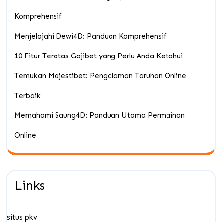
Komprehensif
Menjelajahi Dewi4D: Panduan Komprehensif
10 Fitur Teratas Gajibet yang Perlu Anda Ketahui
Temukan Majestibet: Pengalaman Taruhan Online
Terbaik
Memahami Saung4D: Panduan Utama Permainan
Online
Links
situs pkv