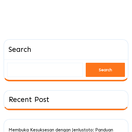
Search
Search
Recent Post
Membuka Kesuksesan dengan Jeniustoto: Panduan