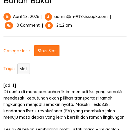
Bahan Bakar
April
Tesla338:
April 13, 2026
|
admin@m-918kissapk.com
|
13,
Solusi
0 Comment
|
2:12 am
2026
Ramah
Lingkunga
untuk
Pemboros
Categories :
Situs Slot
Bahan
Bakar
Tags:
slot
[ad_1]
Di dunia di mana perubahan iklim menjadi isu yang semakin
mendesak, kebutuhan akan pilihan transportasi ramah
lingkungan menjadi semakin nyata. Masuki Tesla338,
kendaraan listrik revolusioner (EV) yang membuka jalan
menuju masa depan yang lebih bersih dan ramah lingkungan.
Tesla338 bukan sembarang mobil listrik biasa – ini adalah