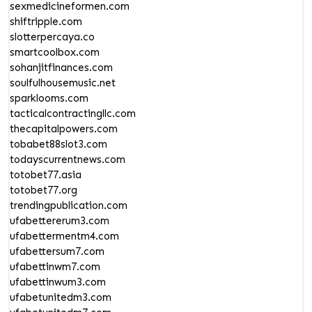
sexmedicineformen.com
shiftripple.com
slotterpercaya.co
smartcoolbox.com
sohanjitfinances.com
soulfulhousemusic.net
sparklooms.com
tacticalcontractingllc.com
thecapitalpowers.com
tobabet88slot3.com
todayscurrentnews.com
totobet77.asia
totobet77.org
trendingpublication.com
ufabettererum3.com
ufabettermentm4.com
ufabettersum7.com
ufabettinwm7.com
ufabettinwum3.com
ufabetunitedm3.com