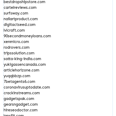
bestdropshipstore.com
cartelreviews.com
surfsway.com
nailartproduct.com
digitactseed.com
lvlcraft.com
90secondmoneyloans.com
xenmicro.com
rodrovers.com
tripssolution.com
satta-king-india.com
yukigassencanada.com
articlehorizone.com
yuqqbbzp.com
7betagents6.com
coronavirusuptodate.com
crackinstreams.com
gadgetspak.com
gearsngadget.com
hireseodoctor.com
lapsfit.com