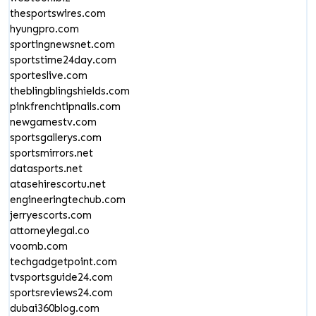
thesportswires.com
hyungpro.com
sportingnewsnet.com
sportstime24day.com
sporteslive.com
theblingblingshields.com
pinkfrenchtipnails.com
newgamestv.com
sportsgallerys.com
sportsmirrors.net
datasports.net
atasehirescortu.net
engineeringtechub.com
jerryescorts.com
attorneylegal.co
voomb.com
techgadgetpoint.com
tvsportsguide24.com
sportsreviews24.com
dubai360blog.com