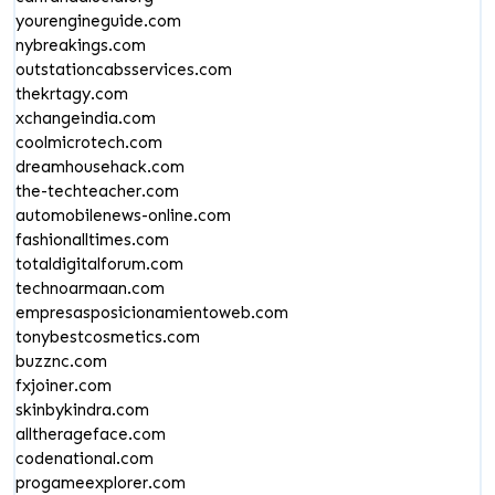
yourengineguide.com
nybreakings.com
outstationcabsservices.com
thekrtagy.com
xchangeindia.com
coolmicrotech.com
dreamhousehack.com
the-techteacher.com
automobilenews-online.com
fashionalltimes.com
totaldigitalforum.com
technoarmaan.com
empresasposicionamientoweb.com
tonybestcosmetics.com
buzznc.com
fxjoiner.com
skinbykindra.com
alltherageface.com
codenational.com
progameexplorer.com