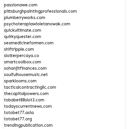
passionawe.com
pittsburghpaintingprofessionals.com
plumberryworks.com
psychoterapiawioletanowak.com
quickultimate.com
quirkyquester.com
sexmedicineformen.com
shiftripple.com
slotterpercaya.co
smartcoolbox.com
sohanjitfinances.com
soulfulhousemusic.net
sparklooms.com
tacticalcontractingllc.com
thecapitalpowers.com
tobabet88slot3.com
todayscurrentnews.com
totobet77.asia
totobet77.org
trendingpublication.com