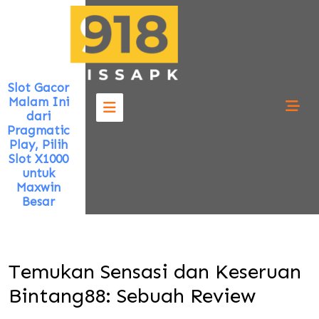
Skip
to
content
Slot Gacor
Malam Ini
dari
Pragmatic
Play, Pilih
Slot X1000
untuk
Maxwin
Besar
Temukan Sensasi dan Keseruan
Bintang88: Sebuah Review