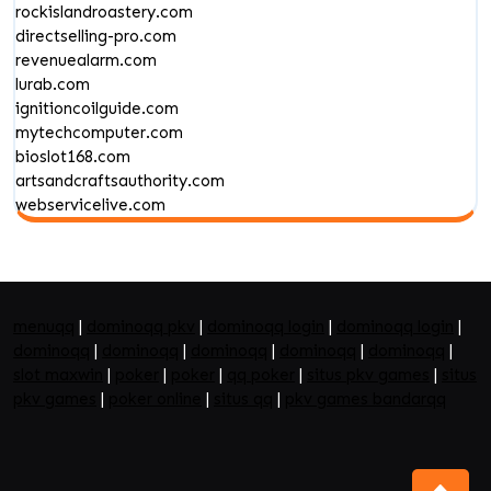
rockislandroastery.com
directselling-pro.com
revenuealarm.com
lurab.com
ignitioncoilguide.com
mytechcomputer.com
bioslot168.com
artsandcraftsauthority.com
webservicelive.com
menuqq
|
dominoqq pkv
|
dominoqq login
|
dominoqq login
|
dominoqq
|
dominoqq
|
dominoqq
|
dominoqq
|
dominoqq
|
slot maxwin
|
poker
|
poker
|
qq poker
|
situs pkv games
|
situs
pkv games
|
poker online
|
situs qq
|
pkv games bandarqq