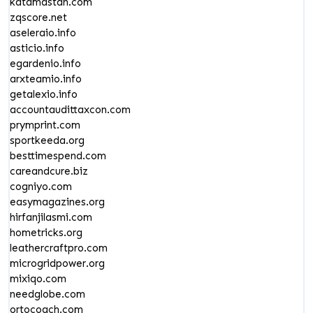
katamastah.com
zqscore.net
aseleraio.info
asticio.info
egardenio.info
arxteamio.info
getalexio.info
accountaudittaxcon.com
prymprint.com
sportkeeda.org
besttimespend.com
careandcure.biz
cogniyo.com
easymagazines.org
hirfanjilasmi.com
hometricks.org
leathercraftpro.com
microgridpower.org
mixiqo.com
needglobe.com
ortocoach.com