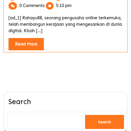
1,
the
0 Comments
5:10 pm
2026
World
of
[ad_1] Rahayu88, seorang pengusaha online terkemuka,
Rahay
telah membangun kerajaan yang mengesankan di dunia
Melih
digital. Kisah [...]
Lebih
Dekat
Read
Read More
Keraj
More
Onlin
Search
Search