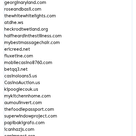
georginaryland.com
roseandbasil.com
thewhitewhitelights.com
atdhe.ws
heckrodtwetland.org
halfheardinthestillness.com
mybestmassagechair.com
ericreed.net
fluxetine.com
mobilecasino8760.com
betqq3.net
casinoloans5.us
CasinoAuction.us
kipooglecouk.us
mykitchennhome.com
aumoulinvert.com
thefoodiepassport.com
superwindowproject.com
papibakigrafo.com
icanhazjs.com