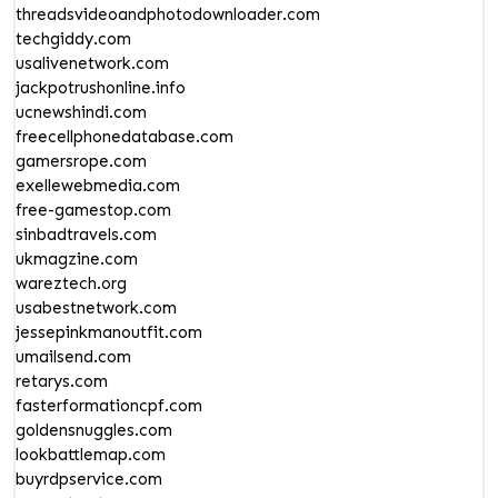
threadsvideoandphotodownloader.com
techgiddy.com
usalivenetwork.com
jackpotrushonline.info
ucnewshindi.com
freecellphonedatabase.com
gamersrope.com
exellewebmedia.com
free-gamestop.com
sinbadtravels.com
ukmagzine.com
wareztech.org
usabestnetwork.com
jessepinkmanoutfit.com
umailsend.com
retarys.com
fasterformationcpf.com
goldensnuggles.com
lookbattlemap.com
buyrdpservice.com