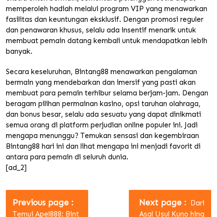
memperoleh hadiah melalui program VIP yang menawarkan
fasilitas dan keuntungan eksklusif. Dengan promosi reguler
dan penawaran khusus, selalu ada insentif menarik untuk
membuat pemain datang kembali untuk mendapatkan lebih
banyak.
Secara keseluruhan, Bintang88 menawarkan pengalaman
bermain yang mendebarkan dan imersif yang pasti akan
membuat para pemain terhibur selama berjam-jam. Dengan
beragam pilihan permainan kasino, opsi taruhan olahraga,
dan bonus besar, selalu ada sesuatu yang dapat dinikmati
semua orang di platform perjudian online populer ini. Jadi
mengapa menunggu? Temukan sensasi dan kegembiraan
Bintang88 hari ini dan lihat mengapa ini menjadi favorit di
antara para pemain di seluruh dunia.
[ad_2]
Post
navigation
Older
Newer
Previous page
Next page
Dari
Posts
Posts
Temui Apel888: Bint
Asal Usul Kuno hing