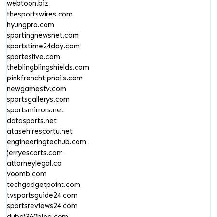
webtoon.biz
thesportswires.com
hyungpro.com
sportingnewsnet.com
sportstime24day.com
sporteslive.com
theblingblingshields.com
pinkfrenchtipnails.com
newgamestv.com
sportsgallerys.com
sportsmirrors.net
datasports.net
atasehirescortu.net
engineeringtechub.com
jerryescorts.com
attorneylegal.co
voomb.com
techgadgetpoint.com
tvsportsguide24.com
sportsreviews24.com
dubai360blog.com