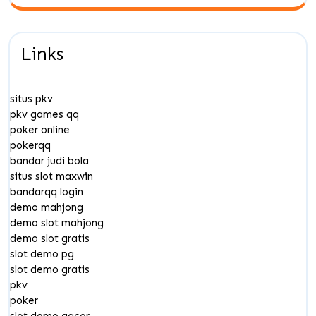
Links
situs pkv
pkv games qq
poker online
pokerqq
bandar judi bola
situs slot maxwin
bandarqq login
demo mahjong
demo slot mahjong
demo slot gratis
slot demo pg
slot demo gratis
pkv
poker