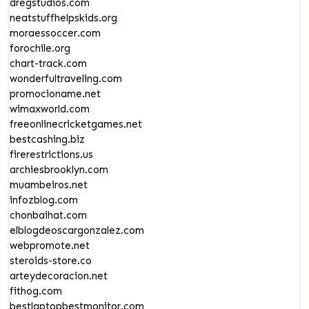
dregstudios.com
neatstuffhelpskids.org
moraessoccer.com
forochile.org
chart-track.com
wonderfultraveling.com
promocioname.net
wimaxworld.com
freeonlinecricketgames.net
bestcashing.biz
firerestrictions.us
archiesbrooklyn.com
muambeiros.net
infozblog.com
chonbaihat.com
elblogdeoscargonzalez.com
webpromote.net
steroids-store.co
arteydecoracion.net
fithog.com
bestlaptopbestmonitor.com