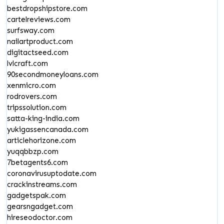
bestdropshipstore.com
cartelreviews.com
surfsway.com
nailartproduct.com
digitactseed.com
lvlcraft.com
90secondmoneyloans.com
xenmicro.com
rodrovers.com
tripssolution.com
satta-king-india.com
yukigassencanada.com
articlehorizone.com
yuqqbbzp.com
7betagents6.com
coronavirusuptodate.com
crackinstreams.com
gadgetspak.com
gearsngadget.com
hireseodoctor.com