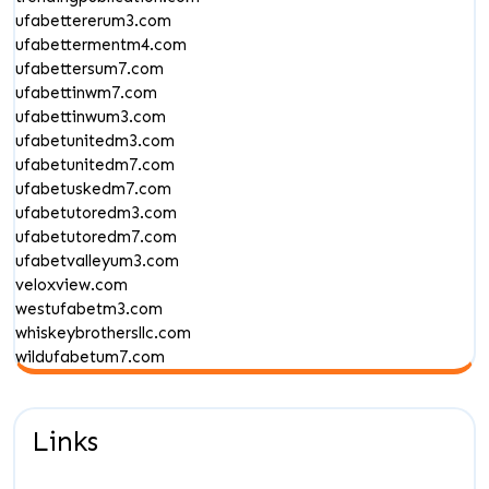
ufabettererum3.com
ufabettermentm4.com
ufabettersum7.com
ufabettinwm7.com
ufabettinwum3.com
ufabetunitedm3.com
ufabetunitedm7.com
ufabetuskedm7.com
ufabetutoredm3.com
ufabetutoredm7.com
ufabetvalleyum3.com
veloxview.com
westufabetm3.com
whiskeybrothersllc.com
wildufabetum7.com
Links