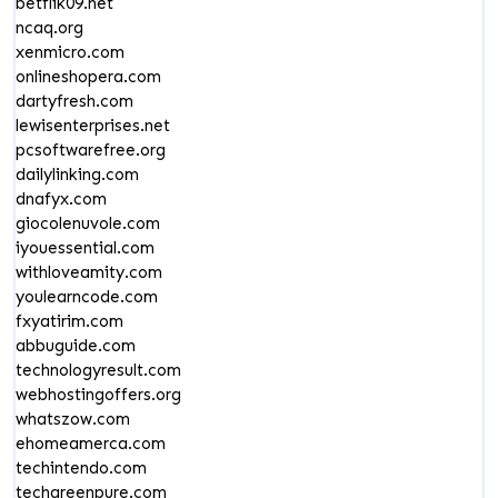
betflik09.net
ncaq.org
xenmicro.com
onlineshopera.com
dartyfresh.com
lewisenterprises.net
pcsoftwarefree.org
dailylinking.com
dnafyx.com
giocolenuvole.com
iyouessential.com
withloveamity.com
youlearncode.com
fxyatirim.com
abbuguide.com
technologyresult.com
webhostingoffers.org
whatszow.com
ehomeamerca.com
techintendo.com
techgreenpure.com