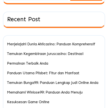
Recent Post
Menjelajahi Dunia Ahlicasino: Panduan Komprehensif
Temukan Kegembiraan Juruscasino: Destinasi
Permainan Terbaik Anda
Panduan Utama Plisbet: Fitur dan Manfaat
Temukan Bunga99: Panduan Lengkap Judi Online Anda
Memahami Winlose99: Panduan Anda Menuju
Kesuksesan Game Online