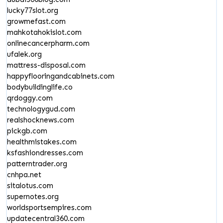
lucky77slot.org
growmefast.com
mahkotahokislot.com
onlinecancerpharm.com
ufalek.org
mattress-disposal.com
happyflooringandcabinets.com
bodybuildinglife.co
qrdoggy.com
technologygud.com
realshocknews.com
pickgb.com
healthmistakes.com
ksfashiondresses.com
patterntrader.org
cnhpa.net
sitalotus.com
supernotes.org
worldsportsempires.com
updatecentral360.com