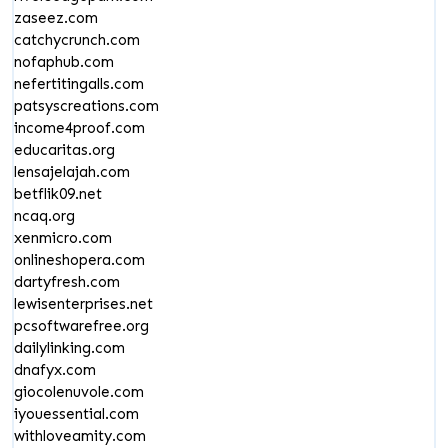
zaseez.com
catchycrunch.com
nofaphub.com
nefertitingalls.com
patsyscreations.com
income4proof.com
educaritas.org
lensajelajah.com
betflik09.net
ncaq.org
xenmicro.com
onlineshopera.com
dartyfresh.com
lewisenterprises.net
pcsoftwarefree.org
dailylinking.com
dnafyx.com
giocolenuvole.com
iyouessential.com
withloveamity.com