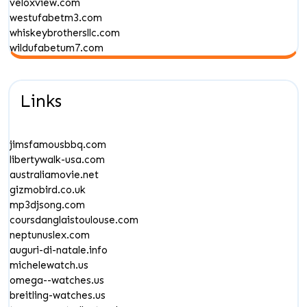
veloxview.com
westufabetm3.com
whiskeybrothersllc.com
wildufabetum7.com
Links
jimsfamousbbq.com
libertywalk-usa.com
australiamovie.net
gizmobird.co.uk
mp3djsong.com
coursdanglaistoulouse.com
neptunuslex.com
auguri-di-natale.info
michelewatch.us
omega--watches.us
breitling-watches.us