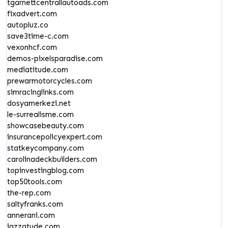
tgarnettcentrallautoads.com
fixadvert.com
autopluz.co
save3time-c.com
vexonhcf.com
demos-pixelsparadise.com
mediatitude.com
prewarmotorcycles.com
simracinglinks.com
dosyamerkezi.net
le-surrealisme.com
showcasebeauty.com
insurancepolicyexpert.com
statkeycompany.com
carolinadeckbuilders.com
topinvestingblog.com
top50tools.com
the-rep.com
saltyfranks.com
annerani.com
jazzatude.com