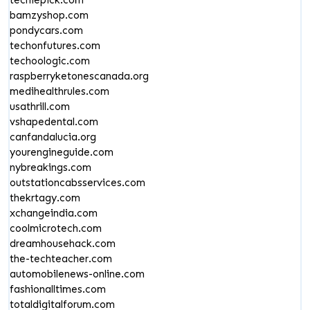
techiepick.com
bamzyshop.com
pondycars.com
techonfutures.com
techoologic.com
raspberryketonescanada.org
medihealthrules.com
usathrill.com
vshapedental.com
canfandalucia.org
yourengineguide.com
nybreakings.com
outstationcabsservices.com
thekrtagy.com
xchangeindia.com
coolmicrotech.com
dreamhousehack.com
the-techteacher.com
automobilenews-online.com
fashionalltimes.com
totaldigitalforum.com