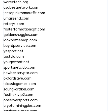
wareztech.org
usabestnetwork.com
jessepinkmanoutfit.com
umailsend.com
retarys.com
fasterformationcpf.com
goldensnuggles.com
lookbattlemap.com
buyrdpservice.com
yesport.net
tostylo.com
yougetthat.net
sportsnetclub.com
newbestcrypto.com
oxfordsave.com
iclassicgames.com
saung-artikel.com
fasthokivip2.com
observersports.com
cryptominingplus.com