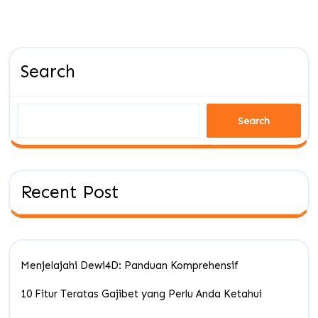
Search
Search
Recent Post
Menjelajahi Dewi4D: Panduan Komprehensif
10 Fitur Teratas Gajibet yang Perlu Anda Ketahui