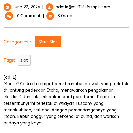
June
Temukan
June 22, 2026
|
admin@m-918kissapk.com
|
22,
Rahasia
0 Comment
|
3:04 am
2026
Monte77:
Retret
Mewah
Terbaik
Categories :
Situs Slot
Tags:
slot
[ad_1]
Monte77 adalah tempat peristirahatan mewah yang terletak
di jantung pedesaan Italia, menawarkan pengalaman
eksklusif dan tak terlupakan bagi para tamu. Permata
tersembunyi ini terletak di wilayah Tuscany yang
menakjubkan, terkenal dengan pemandangannya yang
indah, kebun anggur yang terkenal di dunia, dan warisan
budaya yang kaya.