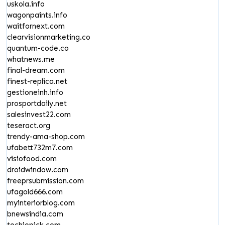
uskola.info
wagonpaints.info
waitfornext.com
clearvisionmarketing.co
quantum-code.co
whatnews.me
final-dream.com
finest-replica.net
gestioneinh.info
prosportdaily.net
salesinvest22.com
teseract.org
trendy-ama-shop.com
ufabett732m7.com
visiofood.com
droidwindow.com
freeprsubmission.com
ufagold666.com
myinteriorblog.com
bnewsindia.com