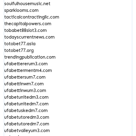
soulfulhousemusic.net
sparklooms.com
tacticalcontractingllc.com
thecapitalpowers.com
tobabet88slot3.com
todayscurrentnews.com
totobet77.asia
totobet77.org
trendingpublication.com
ufabettererum3.com
ufabettermentm4.com
ufabettersum7.com
ufabettinwm7.com
ufabettinwum3.com
ufabetunitedm3.com
ufabetunitedm7.com
ufabetuskedm7.com
ufabetutoredm3.com
ufabetutoredm7.com
ufabetvalleyum3.com