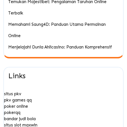
Temukan Majestibet: Pengalaman Taruhan Online
Terbaik
Memahami Saung4D: Panduan Utama Permainan
Online
Menjelajahi Dunia Ahlicasino: Panduan Komprehensif
Links
situs pkv
pkv games qq
poker online
pokerqq
bandar judi bola
situs slot maxwin