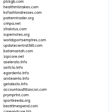
pickgb.com
healthmistakes.com
ksfashiondresses.com
patterntrader.org
cnhpa.net
sitalotus.com
supernotes.org
worldsportsempires.com
updatecentral360.com
katamastah.com
zqscore.net
aseleraio.info
asticio.info
egardenio.info
arxteamio.info
getalexio.info
accountaudittaxcon.com
prymprint.com
sportkeeda.org
besttimespend.com
careandcure.biz