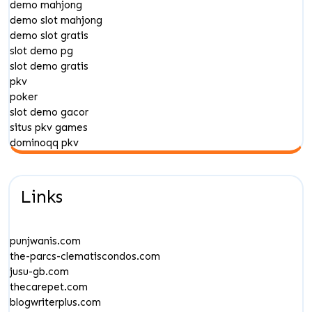
demo mahjong
demo slot mahjong
demo slot gratis
slot demo pg
slot demo gratis
pkv
poker
slot demo gacor
situs pkv games
dominoqq pkv
Links
punjwanis.com
the-parcs-clematiscondos.com
jusu-gb.com
thecarepet.com
blogwriterplus.com