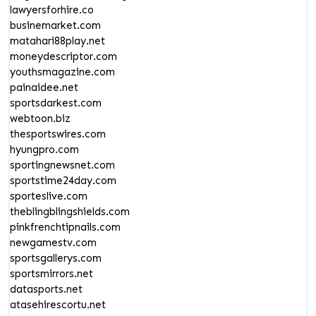
lawyersforhire.co
businemarket.com
matahari88play.net
moneydescriptor.com
youthsmagazine.com
painaidee.net
sportsdarkest.com
webtoon.biz
thesportswires.com
hyungpro.com
sportingnewsnet.com
sportstime24day.com
sporteslive.com
theblingblingshields.com
pinkfrenchtipnails.com
newgamestv.com
sportsgallerys.com
sportsmirrors.net
datasports.net
atasehirescortu.net