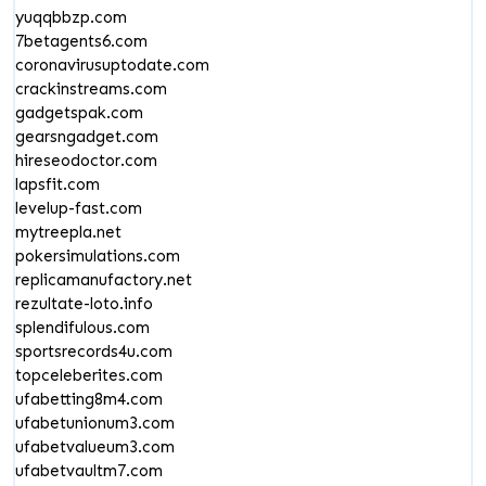
yuqqbbzp.com
7betagents6.com
coronavirusuptodate.com
crackinstreams.com
gadgetspak.com
gearsngadget.com
hireseodoctor.com
lapsfit.com
levelup-fast.com
mytreepla.net
pokersimulations.com
replicamanufactory.net
rezultate-loto.info
splendifulous.com
sportsrecords4u.com
topceleberites.com
ufabetting8m4.com
ufabetunionum3.com
ufabetvalueum3.com
ufabetvaultm7.com