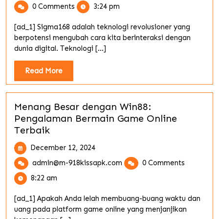
0 Comments
3:24 pm
2026
Sigma168
Game-
[ad_1] Sigma168 adalah teknologi revolusioner yang
Changer
berpotensi mengubah cara kita berinteraksi dengan
dalam
dunia digital. Teknologi [...]
Teknologi
Read
Read More
More
Menang Besar dengan Win88:
Pengalaman Bermain Game Online
Terbaik
December
December 12, 2024
12,
Menang
admin@m-918kissapk.com
0 Comments
2024
Besar
8:22 am
dengan
Win88:
[ad_1] Apakah Anda lelah membuang-buang waktu dan
Pengalaman
uang pada platform game online yang menjanjikan
Bermain