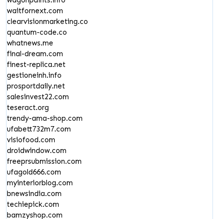
wagonpaints.info
waitfornext.com
clearvisionmarketing.co
quantum-code.co
whatnews.me
final-dream.com
finest-replica.net
gestioneinh.info
prosportdaily.net
salesinvest22.com
teseract.org
trendy-ama-shop.com
ufabett732m7.com
visiofood.com
droidwindow.com
freeprsubmission.com
ufagold666.com
myinteriorblog.com
bnewsindia.com
techiepick.com
bamzyshop.com