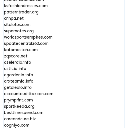
ksfashiondresses.com
patterntrader.org
cnhpa.net
sitalotus.com
supernotes.org
worldsportsempires.com
updatecentral360.com
katamastah.com
zqscore.net
aseleraio.info
asticio.info
egardenio.info
arxteamio.info
getalexio.info
accountaudittaxcon.com
prymprint.com
sportkeeda.org
besttimespend.com
careandcure.biz
cogniyo.com