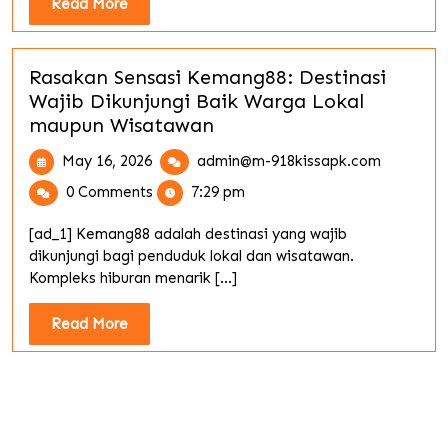
Read
Read More
Bersam
More
Rasakan Sensasi Kemang88: Destinasi
Wajib Dikunjungi Baik Warga Lokal
maupun Wisatawan
May
Rasakan
May 16, 2026
admin@m-918kissapk.com
16,
Sensasi
0 Comments
7:29 pm
2026
Kemang8
Destinasi
[ad_1] Kemang88 adalah destinasi yang wajib
Wajib
dikunjungi bagi penduduk lokal dan wisatawan.
Dikunjung
Kompleks hiburan menarik [...]
Baik
Warga
Read
Read More
Lokal
More
maupun
Wisataw