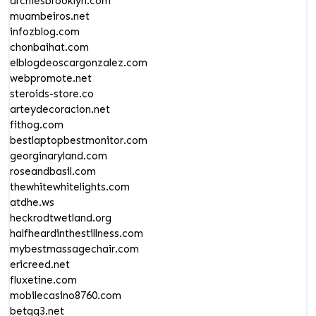
archiesbrooklyn.com
muambeiros.net
infozblog.com
chonbaihat.com
elblogdeoscargonzalez.com
webpromote.net
steroids-store.co
arteydecoracion.net
fithog.com
bestlaptopbestmonitor.com
georginaryland.com
roseandbasil.com
thewhitewhitelights.com
atdhe.ws
heckrodtwetland.org
halfheardinthestillness.com
mybestmassagechair.com
ericreed.net
fluxetine.com
mobilecasino8760.com
betqq3.net