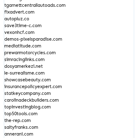
tgarnettcentrallautoads.com
fixadvert.com
autopluz.co
save3time-c.com
vexonhcf.com
demos-pixelsparadise.com
mediatitude.com
prewarmotorcycles.com
simracinglinks.com
dosyamerkezi.net
le-surrealisme.com
showcasebeauty.com
insurancepolicyexpert.com
statkeycompany.com
carolinadeckbuilders.com
topinvestingblog.com
top50tools.com
the-rep.com
saltyfranks.com
annerani.com