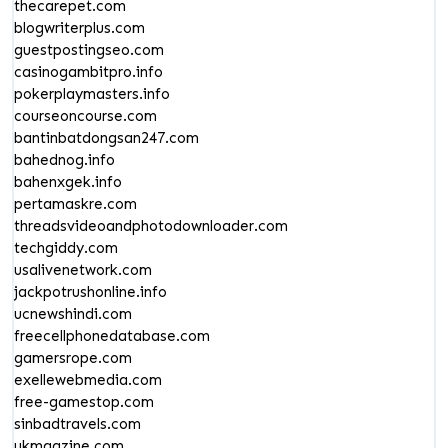
thecarepet.com
blogwriterplus.com
guestpostingseo.com
casinogambitpro.info
pokerplaymasters.info
courseoncourse.com
bantinbatdongsan247.com
bahednog.info
bahenxgek.info
pertamaskre.com
threadsvideoandphotodownloader.com
techgiddy.com
usalivenetwork.com
jackpotrushonline.info
ucnewshindi.com
freecellphonedatabase.com
gamersrope.com
exellewebmedia.com
free-gamestop.com
sinbadtravels.com
ukmagzine.com