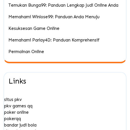
Temukan Bunga99: Panduan Lengkap Judi Online Anda
Memahami Winlose99: Panduan Anda Menuju
Kesuksesan Game Online
Memahami Parlay4D: Panduan Komprehensif
Permainan Online
Links
situs pkv
pkv games qq
poker online
pokerqq
bandar judi bola