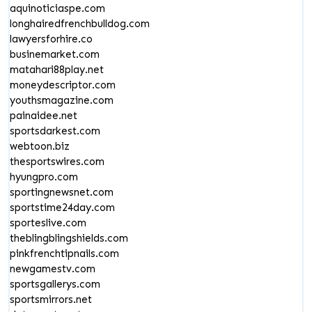
aquinoticiaspe.com
longhairedfrenchbulldog.com
lawyersforhire.co
businemarket.com
matahari88play.net
moneydescriptor.com
youthsmagazine.com
painaidee.net
sportsdarkest.com
webtoon.biz
thesportswires.com
hyungpro.com
sportingnewsnet.com
sportstime24day.com
sporteslive.com
theblingblingshields.com
pinkfrenchtipnails.com
newgamestv.com
sportsgallerys.com
sportsmirrors.net