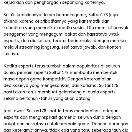
kejuaraan dan penghargaan sepanjang kariernya.
Selain keahliannya dalam bermain game, Sultan178 juga
dikenal karena kepribadiannya yang karismatik dan
kehadiran yang menarik di media sosial. Dia memiliki banyak
penggemar yang mengagumi bakat dan hasratnya untuk
esports, dan dia secara teratur berinteraksi dengan mereka
melalui streaming langsung, sesi tanya jawab, dan konten
lainnya.
Ketika esports terus tumbuh dalam popularitas di seluruh
dunia, pemain seperti Sultan178 membantu membentuk
masa depan game kompetitif. Dengan keterampilan,
dedikasinya yang mengesankan, dan karisma, Sultan178
pasti akan terus membuat gelombang di dunia esports
selama bertahun -tahun yang akan datang.
Jadi, awasi Sultan178 saat ia terus mendominasi adegan
esports dan menginspirasi gamer di seluruh dunia dengan
bakat dan hasratnya untuk bermain game. Dengan dorongan
dan keterampilannya, tidak ada yang tahu seberapa jauh dia