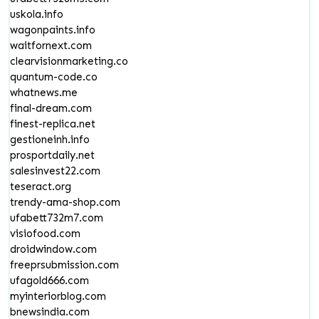
uskola.info
wagonpaints.info
waitfornext.com
clearvisionmarketing.co
quantum-code.co
whatnews.me
final-dream.com
finest-replica.net
gestioneinh.info
prosportdaily.net
salesinvest22.com
teseract.org
trendy-ama-shop.com
ufabett732m7.com
visiofood.com
droidwindow.com
freeprsubmission.com
ufagold666.com
myinteriorblog.com
bnewsindia.com