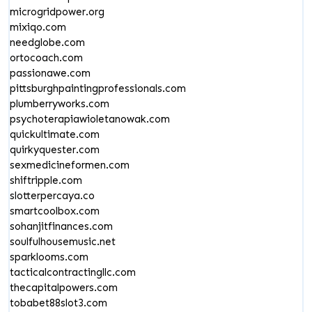
microgridpower.org
mixiqo.com
needglobe.com
ortocoach.com
passionawe.com
pittsburghpaintingprofessionals.com
plumberryworks.com
psychoterapiawioletanowak.com
quickultimate.com
quirkyquester.com
sexmedicineformen.com
shiftripple.com
slotterpercaya.co
smartcoolbox.com
sohanjitfinances.com
soulfulhousemusic.net
sparklooms.com
tacticalcontractingllc.com
thecapitalpowers.com
tobabet88slot3.com