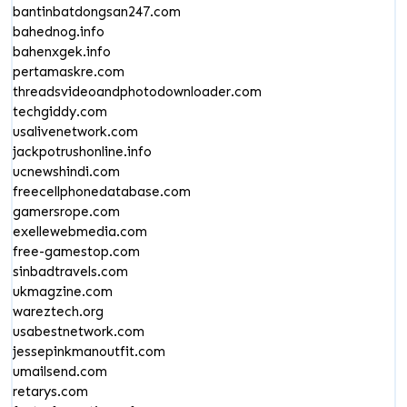
bantinbatdongsan247.com
bahednog.info
bahenxgek.info
pertamaskre.com
threadsvideoandphotodownloader.com
techgiddy.com
usalivenetwork.com
jackpotrushonline.info
ucnewshindi.com
freecellphonedatabase.com
gamersrope.com
exellewebmedia.com
free-gamestop.com
sinbadtravels.com
ukmagzine.com
wareztech.org
usabestnetwork.com
jessepinkmanoutfit.com
umailsend.com
retarys.com