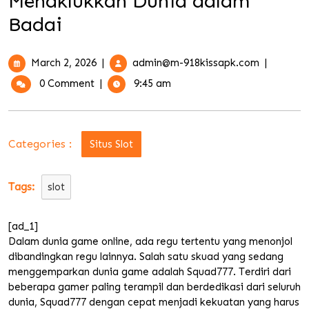
Menaklukkan Dunia dalam
Badai
March
Temui
March 2, 2026
|
admin@m-918kissapk.com
|
2,
Squad777:
0 Comment
|
9:45 am
2026
Skuad
Pengubah
Permaina
Menakluk
Categories :
Situs Slot
Dunia
dalam
Badai
Tags:
slot
[ad_1]
Dalam dunia game online, ada regu tertentu yang menonjol
dibandingkan regu lainnya. Salah satu skuad yang sedang
menggemparkan dunia game adalah Squad777. Terdiri dari
beberapa gamer paling terampil dan berdedikasi dari seluruh
dunia, Squad777 dengan cepat menjadi kekuatan yang harus