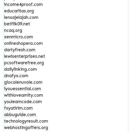
income4proof.com
educaritas.org
lensajelajah.com
betflik09.net
ncaq.org
xenmicro.com
onlineshopera.com
dartyfresh.com
lewisenterprises.net
pcsoftwarefree.org
dailylinking.com
dnafyx.com
giocolenuvole.com
iyouessential.com
withloveamity.com
youlearncode.com
fxyatirim.com
abbuguide.com
technologyresult.com
webhostingoffers.org