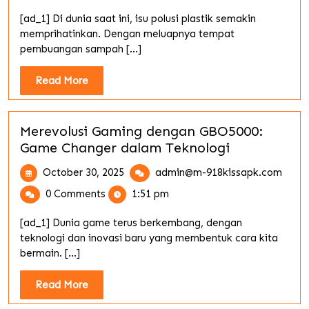
dalam
[ad_1] Di dunia saat ini, isu polusi plastik semakin
Solusi
memprihatinkan. Dengan meluapnya tempat
Pengema
pembuangan sampah [...]
Biodegra
Read
Read More
More
Merevolusi Gaming dengan GBO5000:
Game Changer dalam Teknologi
October
Merev
October 30, 2025
admin@m-918kissapk.com
30,
Gami
0 Comments
1:51 pm
2025
deng
GBO5
[ad_1] Dunia game terus berkembang, dengan
Gam
teknologi dan inovasi baru yang membentuk cara kita
Chan
bermain. [...]
dala
Tekno
Read
Read More
More