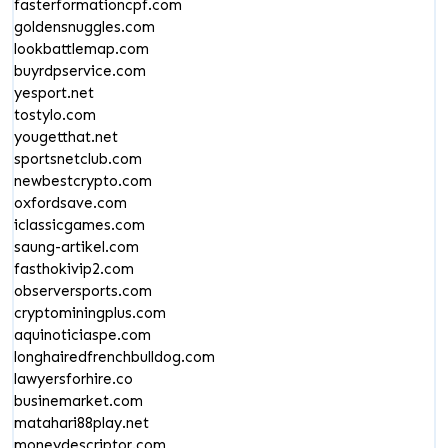
fasterformationcpf.com
goldensnuggles.com
lookbattlemap.com
buyrdpservice.com
yesport.net
tostylo.com
yougetthat.net
sportsnetclub.com
newbestcrypto.com
oxfordsave.com
iclassicgames.com
saung-artikel.com
fasthokivip2.com
observersports.com
cryptominingplus.com
aquinoticiaspe.com
longhairedfrenchbulldog.com
lawyersforhire.co
businemarket.com
matahari88play.net
moneydescriptor.com