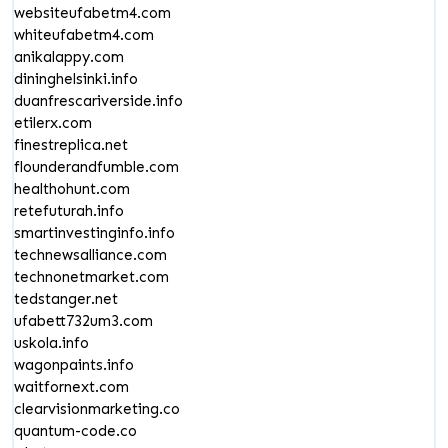
websiteufabetm4.com
whiteufabetm4.com
anikalappy.com
dininghelsinki.info
duanfrescariverside.info
etilerx.com
finestreplica.net
flounderandfumble.com
healthohunt.com
retefuturah.info
smartinvestinginfo.info
technewsalliance.com
technonetmarket.com
tedstanger.net
ufabett732um3.com
uskola.info
wagonpaints.info
waitfornext.com
clearvisionmarketing.co
quantum-code.co