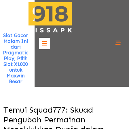
Skip
to
content
Slot Gacor
Malam Ini
dari
Pragmatic
Play, Pilih
Slot X1000
untuk
Maxwin
Besar
Temui Squad777: Skuad
Pengubah Permainan