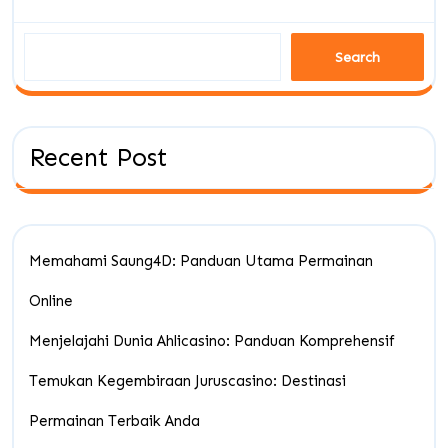
Search
Recent Post
Memahami Saung4D: Panduan Utama Permainan
Online
Menjelajahi Dunia Ahlicasino: Panduan Komprehensif
Temukan Kegembiraan Juruscasino: Destinasi
Permainan Terbaik Anda