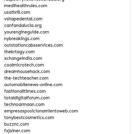
medihealthrules.com
usathrill.com
vshapedental.com
canfandalucia.org
yourengineguide.com
nybreakings.com
outstationcabsservices.com
thekrtagy.com
xchangeindia.com
coolmicrotech.com
dreamhousehack.com
the-techteacher.com
automobilenews-online.com
fashionalltimes.com
totaldigitalforum.com
technoarmaan.com
empresasposicionamientoweb.com
tonybestcosmetics.com
buzznc.com
fxjoiner.com