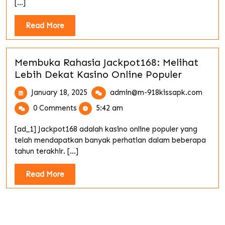
[...]
-
kary
Read
Read More
Gasi
More
yang
mena
Membuka Rahasia Jackpot168: Melihat
Lebih Dekat Kasino Online Populer
January
Memb
January 18, 2025
admin@m-918kissapk.com
18,
Rahas
0 Comments
5:42 am
2025
Jackpo
Meliha
[ad_1] Jackpot168 adalah kasino online populer yang
Lebih
telah mendapatkan banyak perhatian dalam beberapa
Dekat
tahun terakhir. [...]
Kasin
Online
Read
Read More
Popule
More