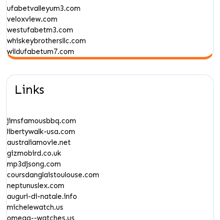
ufabetvalleyum3.com
veloxview.com
westufabetm3.com
whiskeybrothersllc.com
wildufabetum7.com
Links
jimsfamousbbq.com
libertywalk-usa.com
australiamovie.net
gizmobird.co.uk
mp3djsong.com
coursdanglaistoulouse.com
neptunuslex.com
auguri-di-natale.info
michelewatch.us
omega--watches.us