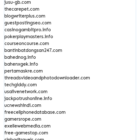
jusu-gb.com
thecarepet.com
blogwriterplus.com
guestpostingseo.com
casinogambitpro.info
pokerplaymasters.info
courseoncourse.com
bantinbatdongsan247.com
bahednog.info
bahenxgek.info
pertamaskre.com
threadsvideoandphotodownloader.com
techgiddy.com
usalivenetwork.com
jackpotrushonline.info
ucnewshindi.com
freecellphonedatabase.com
gamersrope.com
exellewebmedia.com
free-gamestop.com
sinbadtravels.com