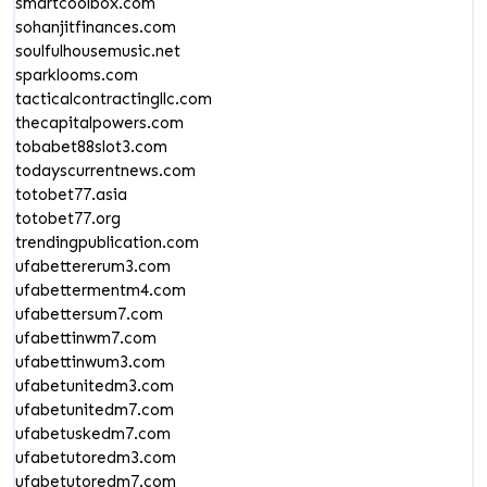
smartcoolbox.com
sohanjitfinances.com
soulfulhousemusic.net
sparklooms.com
tacticalcontractingllc.com
thecapitalpowers.com
tobabet88slot3.com
todayscurrentnews.com
totobet77.asia
totobet77.org
trendingpublication.com
ufabettererum3.com
ufabettermentm4.com
ufabettersum7.com
ufabettinwm7.com
ufabettinwum3.com
ufabetunitedm3.com
ufabetunitedm7.com
ufabetuskedm7.com
ufabetutoredm3.com
ufabetutoredm7.com