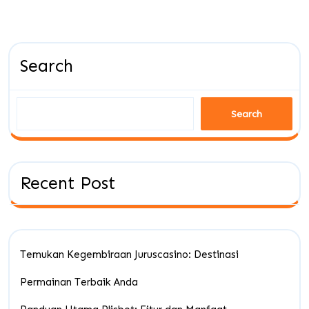
Search
Search
Recent Post
Temukan Kegembiraan Juruscasino: Destinasi
Permainan Terbaik Anda