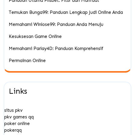
Panduan Utama Plisbet: Fitur dan Manfaat
Temukan Bunga99: Panduan Lengkap Judi Online Anda
Memahami Winlose99: Panduan Anda Menuju
Kesuksesan Game Online
Memahami Parlay4D: Panduan Komprehensif
Permainan Online
Links
situs pkv
pkv games qq
poker online
pokerqq