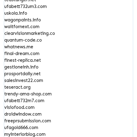
ufabett732um3.com
uskola.info
wagonpaints.info
waitfornext.com
clearvisionmarketing.co
quantum-code.co
whatnews.me
final-dream.com
finest-replica.net
gestioneinh.info
prosportdaily.net
salesinvest22.com
teseract.org
trendy-ama-shop.com
ufabett732m7.com
visiofood.com
droidwindow.com
freeprsubmission.com
ufagold666.com
myinteriorblog.com