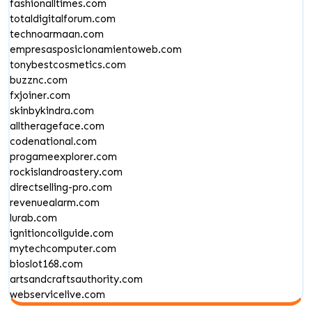
fashionalltimes.com
totaldigitalforum.com
technoarmaan.com
empresasposicionamientoweb.com
tonybestcosmetics.com
buzznc.com
fxjoiner.com
skinbykindra.com
alltherageface.com
codenational.com
progameexplorer.com
rockislandroastery.com
directselling-pro.com
revenuealarm.com
lurab.com
ignitioncoilguide.com
mytechcomputer.com
bioslot168.com
artsandcraftsauthority.com
webservicelive.com