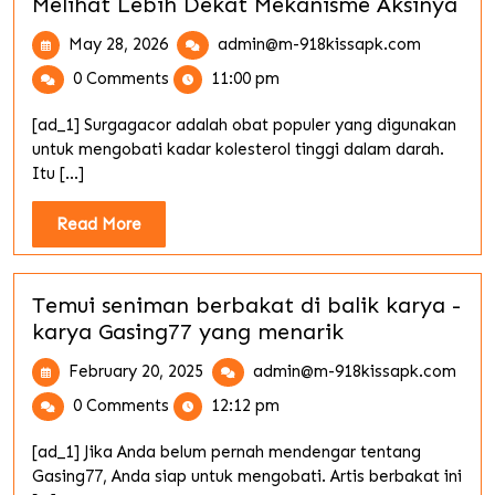
Melihat Lebih Dekat Mekanisme Aksinya
May
Ilmu
May 28, 2026
admin@m-918kissapk.com
28,
Pengetah
0 Comments
11:00 pm
2026
di
Balik
[ad_1] Surgagacor adalah obat populer yang digunakan
Surgagaco
untuk mengobati kadar kolesterol tinggi dalam darah.
Melihat
Itu [...]
Lebih
Dekat
Read
Read More
Mekanis
More
Aksinya
Temui seniman berbakat di balik karya -
karya Gasing77 yang menarik
February
Temu
February 20, 2025
admin@m-918kissapk.com
20,
seni
0 Comments
12:12 pm
2025
berb
di
[ad_1] Jika Anda belum pernah mendengar tentang
balik
Gasing77, Anda siap untuk mengobati. Artis berbakat ini
kary