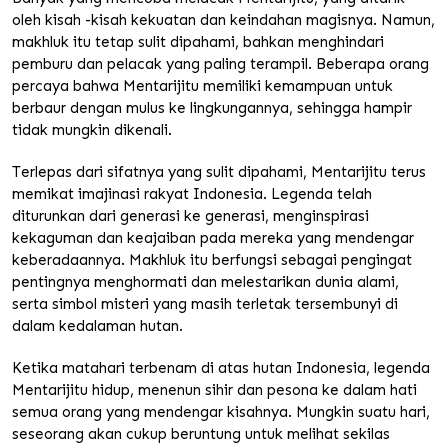
oleh kisah -kisah kekuatan dan keindahan magisnya. Namun,
makhluk itu tetap sulit dipahami, bahkan menghindari
pemburu dan pelacak yang paling terampil. Beberapa orang
percaya bahwa Mentarijitu memiliki kemampuan untuk
berbaur dengan mulus ke lingkungannya, sehingga hampir
tidak mungkin dikenali.
Terlepas dari sifatnya yang sulit dipahami, Mentarijitu terus
memikat imajinasi rakyat Indonesia. Legenda telah
diturunkan dari generasi ke generasi, menginspirasi
kekaguman dan keajaiban pada mereka yang mendengar
keberadaannya. Makhluk itu berfungsi sebagai pengingat
pentingnya menghormati dan melestarikan dunia alami,
serta simbol misteri yang masih terletak tersembunyi di
dalam kedalaman hutan.
Ketika matahari terbenam di atas hutan Indonesia, legenda
Mentarijitu hidup, menenun sihir dan pesona ke dalam hati
semua orang yang mendengar kisahnya. Mungkin suatu hari,
seseorang akan cukup beruntung untuk melihat sekilas