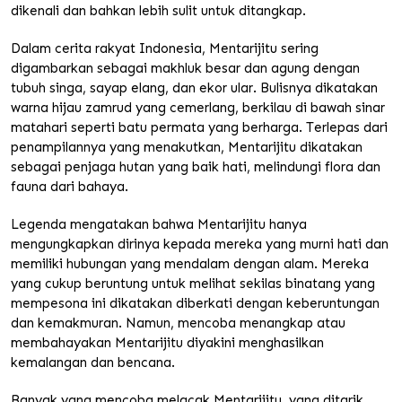
dikenali dan bahkan lebih sulit untuk ditangkap.
Dalam cerita rakyat Indonesia, Mentarijitu sering
digambarkan sebagai makhluk besar dan agung dengan
tubuh singa, sayap elang, dan ekor ular. Bulisnya dikatakan
warna hijau zamrud yang cemerlang, berkilau di bawah sinar
matahari seperti batu permata yang berharga. Terlepas dari
penampilannya yang menakutkan, Mentarijitu dikatakan
sebagai penjaga hutan yang baik hati, melindungi flora dan
fauna dari bahaya.
Legenda mengatakan bahwa Mentarijitu hanya
mengungkapkan dirinya kepada mereka yang murni hati dan
memiliki hubungan yang mendalam dengan alam. Mereka
yang cukup beruntung untuk melihat sekilas binatang yang
mempesona ini dikatakan diberkati dengan keberuntungan
dan kemakmuran. Namun, mencoba menangkap atau
membahayakan Mentarijitu diyakini menghasilkan
kemalangan dan bencana.
Banyak yang mencoba melacak Mentarijitu, yang ditarik