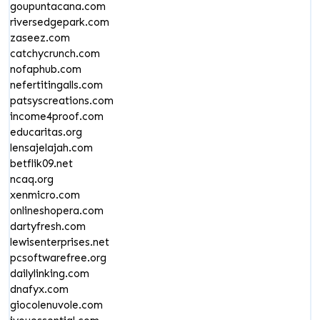
goupuntacana.com
riversedgepark.com
zaseez.com
catchycrunch.com
nofaphub.com
nefertitingalls.com
patsyscreations.com
income4proof.com
educaritas.org
lensajelajah.com
betflik09.net
ncaq.org
xenmicro.com
onlineshopera.com
dartyfresh.com
lewisenterprises.net
pcsoftwarefree.org
dailylinking.com
dnafyx.com
giocolenuvole.com