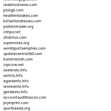
realshocknews.com
pickgb.com
healthmistakes.com
ksfashiondresses.com
patterntrader.org
cnhpa.net
sitalotus.com
supernotes.org
worldsportsempires.com
updatecentral360.com
katamastah.com
zqscore.net
aseleraio.info
asticio.info
egardenio.info
arxteamio.info
getalexio.info
accountaudittaxcon.com
prymprint.com
sportkeeda.org