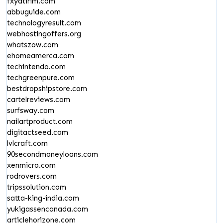
fxyatirim.com
abbuguide.com
technologyresult.com
webhostingoffers.org
whatszow.com
ehomeamerca.com
techintendo.com
techgreenpure.com
bestdropshipstore.com
cartelreviews.com
surfsway.com
nailartproduct.com
digitactseed.com
lvlcraft.com
90secondmoneyloans.com
xenmicro.com
rodrovers.com
tripssolution.com
satta-king-india.com
yukigassencanada.com
articlehorizone.com