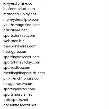
lawyersforhire.co
businemarket.com
matahari88play.net
moneydescriptor.com
youthsmagazine.com
painaidee.net
sportsdarkest.com
webtoon.biz
thesportswires.com
hyungpro.com
sportingnewsnet.com
sportstime24day.com
sporteslive.com
theblingblingshields.com
pinkfrenchtipnails.com
newgamestv.com
sportsgallerys.com
sportsmirrors.net
datasports.net
atasehirescortu.net