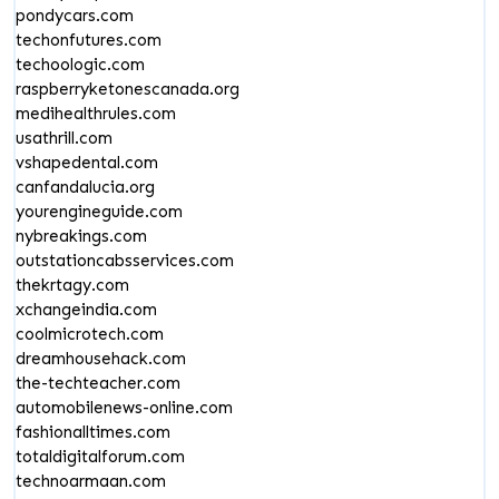
pondycars.com
techonfutures.com
techoologic.com
raspberryketonescanada.org
medihealthrules.com
usathrill.com
vshapedental.com
canfandalucia.org
yourengineguide.com
nybreakings.com
outstationcabsservices.com
thekrtagy.com
xchangeindia.com
coolmicrotech.com
dreamhousehack.com
the-techteacher.com
automobilenews-online.com
fashionalltimes.com
totaldigitalforum.com
technoarmaan.com