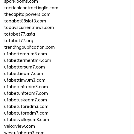
sparklooms.com
tacticalcontractingllc.com
thecapitalpowers.com
tobabet88slot3.com
todayscurrentnews.com
totobet77.asia
totobet77.org
trendingpublication.com
ufabettererum3.com
ufabettermentm4.com
ufabettersum7.com
ufabettinwm7.com
ufabettinwum3.com
ufabetunitedm3.com
ufabetunitedm7.com
ufabetuskedm7.com
ufabetutoredm3.com
ufabetutoredm7.com
ufabetvalleyum3.com
veloxview.com
westufabetm3.com