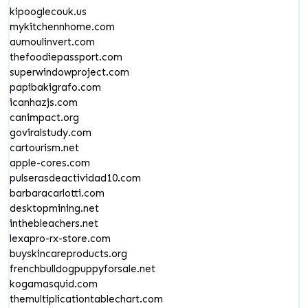
kipooglecouk.us
mykitchennhome.com
aumoulinvert.com
thefoodiepassport.com
superwindowproject.com
papibakigrafo.com
icanhazjs.com
canimpact.org
goviralstudy.com
cartourism.net
apple-cores.com
pulserasdeactividad10.com
barbaracarlotti.com
desktopmining.net
inthebleachers.net
lexapro-rx-store.com
buyskincareproducts.org
frenchbulldogpuppyforsale.net
kogamasquid.com
themultiplicationtablechart.com