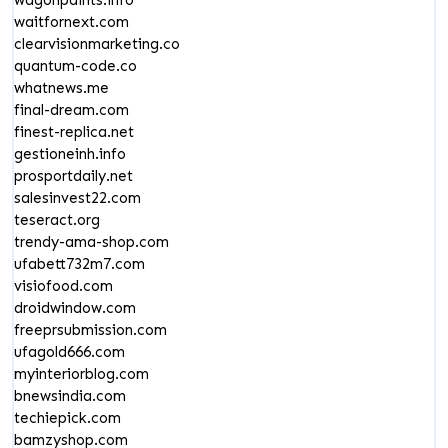
wagonpaints.info
waitfornext.com
clearvisionmarketing.co
quantum-code.co
whatnews.me
final-dream.com
finest-replica.net
gestioneinh.info
prosportdaily.net
salesinvest22.com
teseract.org
trendy-ama-shop.com
ufabett732m7.com
visiofood.com
droidwindow.com
freeprsubmission.com
ufagold666.com
myinteriorblog.com
bnewsindia.com
techiepick.com
bamzyshop.com