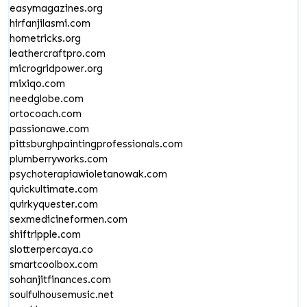
easymagazines.org
hirfanjilasmi.com
hometricks.org
leathercraftpro.com
microgridpower.org
mixiqo.com
needglobe.com
ortocoach.com
passionawe.com
pittsburghpaintingprofessionals.com
plumberryworks.com
psychoterapiawioletanowak.com
quickultimate.com
quirkyquester.com
sexmedicineformen.com
shiftripple.com
slotterpercaya.co
smartcoolbox.com
sohanjitfinances.com
soulfulhousemusic.net