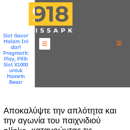
Skip
to
content
Slot Gacor
Malam Ini
dari
Pragmatic
Play, Pilih
Slot X1000
untuk
Maxwin
Besar
Αποκαλύψτε την απλότητα και
την αγωνία του παιχνιδιού