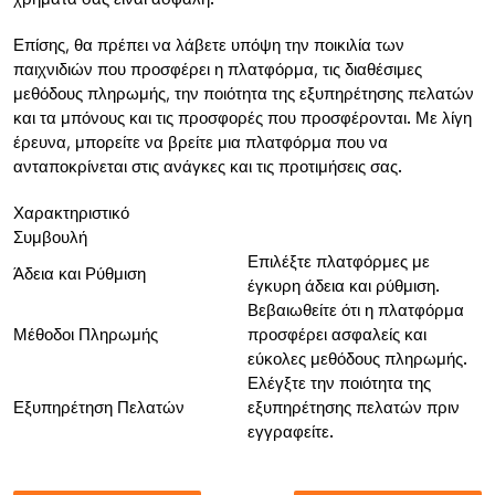
Επίσης, θα πρέπει να λάβετε υπόψη την ποικιλία των
παιχνιδιών που προσφέρει η πλατφόρμα, τις διαθέσιμες
μεθόδους πληρωμής, την ποιότητα της εξυπηρέτησης πελατών
και τα μπόνους και τις προσφορές που προσφέρονται. Με λίγη
έρευνα, μπορείτε να βρείτε μια πλατφόρμα που να
ανταποκρίνεται στις ανάγκες και τις προτιμήσεις σας.
Χαρακτηριστικό
Συμβουλή
Επιλέξτε πλατφόρμες με
Άδεια και Ρύθμιση
έγκυρη άδεια και ρύθμιση.
Βεβαιωθείτε ότι η πλατφόρμα
Μέθοδοι Πληρωμής
προσφέρει ασφαλείς και
εύκολες μεθόδους πληρωμής.
Ελέγξτε την ποιότητα της
Εξυπηρέτηση Πελατών
εξυπηρέτησης πελατών πριν
εγγραφείτε.
Post