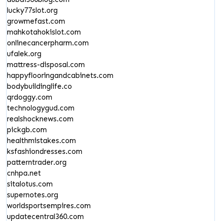
lucky77slot.org
growmefast.com
mahkotahokislot.com
onlinecancerpharm.com
ufalek.org
mattress-disposal.com
happyflooringandcabinets.com
bodybuildinglife.co
qrdoggy.com
technologygud.com
realshocknews.com
pickgb.com
healthmistakes.com
ksfashiondresses.com
patterntrader.org
cnhpa.net
sitalotus.com
supernotes.org
worldsportsempires.com
updatecentral360.com