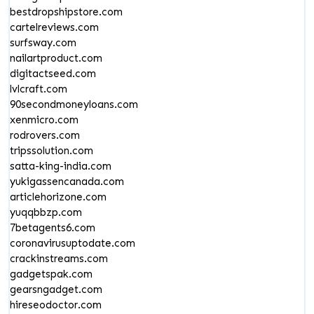
bestdropshipstore.com
cartelreviews.com
surfsway.com
nailartproduct.com
digitactseed.com
lvlcraft.com
90secondmoneyloans.com
xenmicro.com
rodrovers.com
tripssolution.com
satta-king-india.com
yukigassencanada.com
articlehorizone.com
yuqqbbzp.com
7betagents6.com
coronavirusuptodate.com
crackinstreams.com
gadgetspak.com
gearsngadget.com
hireseodoctor.com