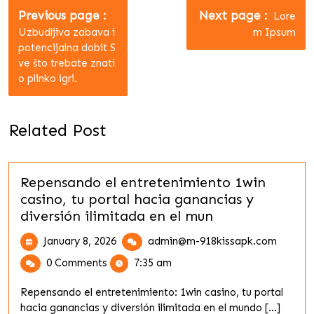
navigation
Older
Newer
Previous page
Next page
Lore
Posts
Posts
Uzbudljiva zabava i
m Ipsum
potencijalna dobit S
ve što trebate znati
o plinko igri.
Related Post
Repensando el entretenimiento 1win
casino, tu portal hacia ganancias y
diversión ilimitada en el mun
January
Repens
January 8, 2026
admin@m-918kissapk.com
8,
el
0 Comments
7:35 am
2026
entrete
1win
Repensando el entretenimiento: 1win casino, tu portal
casino,
hacia ganancias y diversión ilimitada en el mundo [...]
tu