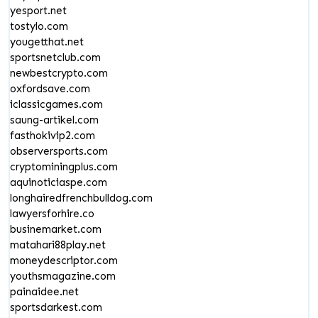
yesport.net
tostylo.com
yougetthat.net
sportsnetclub.com
newbestcrypto.com
oxfordsave.com
iclassicgames.com
saung-artikel.com
fasthokivip2.com
observersports.com
cryptominingplus.com
aquinoticiaspe.com
longhairedfrenchbulldog.com
lawyersforhire.co
businemarket.com
matahari88play.net
moneydescriptor.com
youthsmagazine.com
painaidee.net
sportsdarkest.com