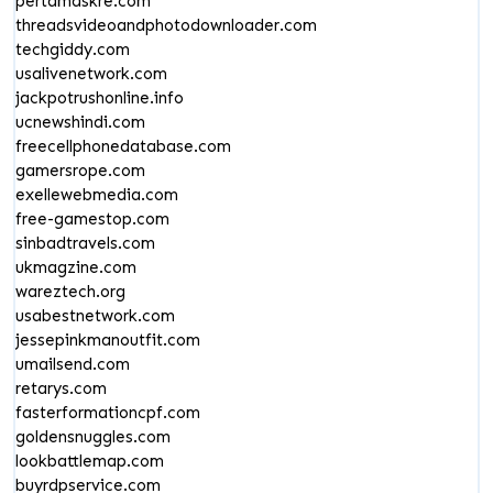
pertamaskre.com
threadsvideoandphotodownloader.com
techgiddy.com
usalivenetwork.com
jackpotrushonline.info
ucnewshindi.com
freecellphonedatabase.com
gamersrope.com
exellewebmedia.com
free-gamestop.com
sinbadtravels.com
ukmagzine.com
wareztech.org
usabestnetwork.com
jessepinkmanoutfit.com
umailsend.com
retarys.com
fasterformationcpf.com
goldensnuggles.com
lookbattlemap.com
buyrdpservice.com