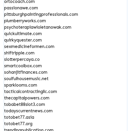
ortocoach.com
passionawe.com
pittsburghpaintingprofessionals.com
plumberryworks.com
psychoterapiawioletanowak.com
quickultimate.com
quirkyquester.com
sexmedicineformen.com
shiftripple.com
slotterpercaya.co
smartcoolbox.com
sohanjitfinances.com
soulfulhousemusic.net
sparklooms.com
tacticalcontractingllc.com
thecapitalpowers.com
tobabet88slot3.com
todayscurrentnews.com
totobet77.asia
totobet77.org
trendingpublication.com