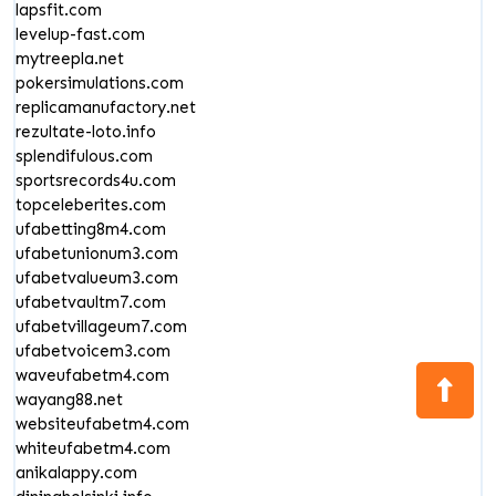
lapsfit.com
levelup-fast.com
mytreepla.net
pokersimulations.com
replicamanufactory.net
rezultate-loto.info
splendifulous.com
sportsrecords4u.com
topceleberites.com
ufabetting8m4.com
ufabetunionum3.com
ufabetvalueum3.com
ufabetvaultm7.com
ufabetvillageum7.com
ufabetvoicem3.com
waveufabetm4.com
Bac
wayang88.net
to
websiteufabetm4.com
whiteufabetm4.com
To
anikalappy.com