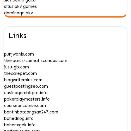
situs pkv games
dominoqq pkv
Links
punjwanis.com
the-parcs-clematiscondos.com
jusu-gb.com
thecarepet.com
blogwriterplus.com
guestpostingseo.com
casinogambitpro.info
pokerplaymasters.info
courseoncourse.com
bantinbatdongsan247.com
bahednog.info
bahenxgek.info