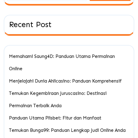
Recent Post
Memahami Saung4D: Panduan Utama Permainan
Online
Menjelajahi Dunia Ahlicasino: Panduan Komprehensif
Temukan Kegembiraan Juruscasino: Destinasi
Permainan Terbaik Anda
Panduan Utama Plisbet: Fitur dan Manfaat
Temukan Bunga99: Panduan Lengkap Judi Online Anda