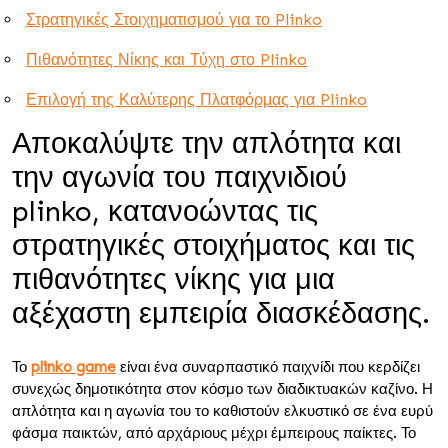
Στρατηγικές Στοιχηματισμού για το Plinko
Πιθανότητες Νίκης και Τύχη στο Plinko
Επιλογή της Καλύτερης Πλατφόρμας για Plinko
Αποκαλύψτε την απλότητα και
την αγωνία του παιχνιδιού
plinko, κατανοώντας τις
στρατηγικές στοιχήματος και τις
πιθανότητες νίκης για μια
αξέχαστη εμπειρία διασκέδασης.
Το
plinko game
είναι ένα συναρπαστικό παιχνίδι που κερδίζει
συνεχώς δημοτικότητα στον κόσμο των διαδικτυακών καζίνο. Η
απλότητα και η αγωνία του το καθιστούν ελκυστικό σε ένα ευρύ
φάσμα παικτών, από αρχάριους μέχρι έμπειρους παίκτες. Το