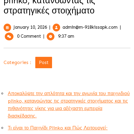
plinko, κατανοώντας τις
στρατηγικές στοιχήματο
January
Αποκαλ
January 10, 2026
|
admin@m-918kissapk.com
|
10,
την
0 Comment
|
9:37 am
2026
απλότητ
και
την
αγωνία
Categories :
Post
του
παιχνιδι
plinko,
κατανο
τις
Αποκαλύψτε την απλότητα και την αγωνία του παιχνιδιού
στρατηγ
plinko, κατανοώντας τις στρατηγικές στοιχήματος και τις
στοιχήμ
πιθανότητες νίκης για μια αξέχαστη εμπειρία
διασκέδασης.
Τι είναι το Παιχνίδι Plinko και Πώς Λειτουργεί;