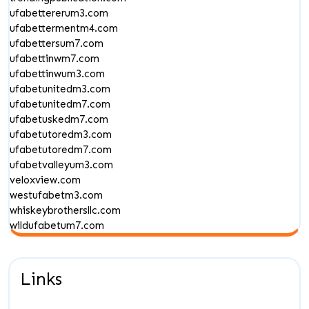
ufabettererum3.com
ufabettermentm4.com
ufabettersum7.com
ufabettinwm7.com
ufabettinwum3.com
ufabetunitedm3.com
ufabetunitedm7.com
ufabetuskedm7.com
ufabetutoredm3.com
ufabetutoredm7.com
ufabetvalleyum3.com
veloxview.com
westufabetm3.com
whiskeybrothersllc.com
wildufabetum7.com
Links