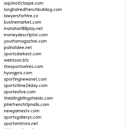
aquinoticiaspe.com
longhairedfrenchbulldog.com
lawyersforhire.co
businemarket.com
matahari88play.net
moneydescriptor.com
youthsmagazine.com
painaidee.net
sportsdarkest.com
webtoon.biz
thesportswires.com
hyungpro.com
sportingnewsnet.com
sportstime24day.com
sporteslive.com
theblingblingshields.com
pinkfrenchtipnails.com
newgamestv.com
sportsgallerys.com
sportsmirrors.net