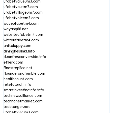
ufabetvalueum3.com
ufabetvaultm7.com
ufabetvillageum7.com
ufabetvoicem3.com
waveufabetm4.com
wayang88.net
websiteufabetm4.com
whiteufabetm4.com
anikalappy.com
dininghelsinki.info
duanfrescariverside.info
etilerx.com
finestreplica.net
flounderandfumble.com
healthohunt.com
retefuturah.info
smartinvestinginfo.info
technewsalliance.com
technonetmarket.com
tedstanger.net
ufabett732um3.com