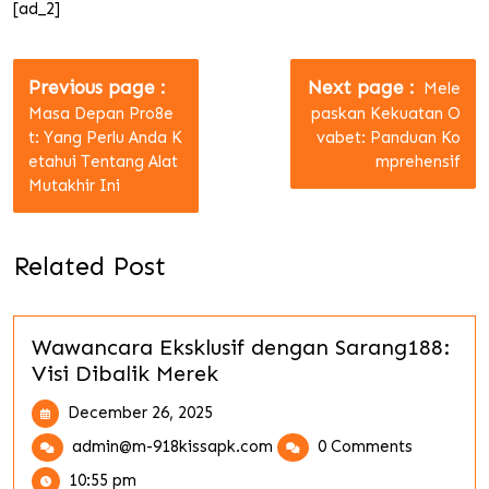
[ad_2]
Post
navigation
Older
Newer
Previous page
Next page
Mele
Posts
Posts
Masa Depan Pro8e
paskan Kekuatan O
t: Yang Perlu Anda K
vabet: Panduan Ko
etahui Tentang Alat
mprehensif
Mutakhir Ini
Related Post
Wawancara Eksklusif dengan Sarang188:
Visi Dibalik Merek
December
December 26, 2025
26,
Wawancara
admin@m-918kissapk.com
0 Comments
2025
Eksklusif
10:55 pm
dengan