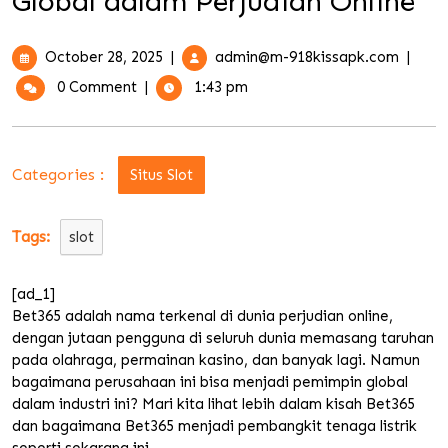
Global dalam Perjudian Online
October
Panda
October 28, 2025
|
admin@m-918kissapk.com
|
28,
Dalam:
0 Comment
|
1:43 pm
2025
Bagai
Bet365
Menjad
Pemim
Categories :
Situs Slot
Global
dalam
Perjud
Tags:
slot
Online
[ad_1]
Bet365 adalah nama terkenal di dunia perjudian online,
dengan jutaan pengguna di seluruh dunia memasang taruhan
pada olahraga, permainan kasino, dan banyak lagi. Namun
bagaimana perusahaan ini bisa menjadi pemimpin global
dalam industri ini? Mari kita lihat lebih dalam kisah Bet365
dan bagaimana Bet365 menjadi pembangkit tenaga listrik