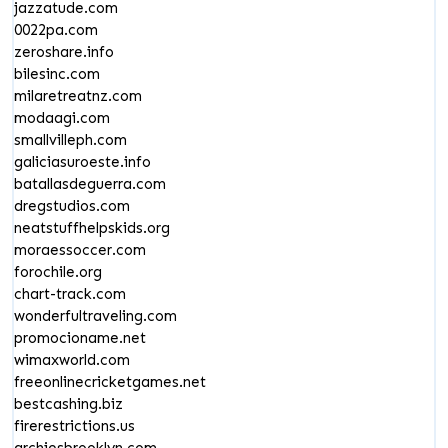
jazzatude.com
0022pa.com
zeroshare.info
bilesinc.com
milaretreatnz.com
modaagi.com
smallvilleph.com
galiciasuroeste.info
batallasdeguerra.com
dregstudios.com
neatstuffhelpskids.org
moraessoccer.com
forochile.org
chart-track.com
wonderfultraveling.com
promocioname.net
wimaxworld.com
freeonlinecricketgames.net
bestcashing.biz
firerestrictions.us