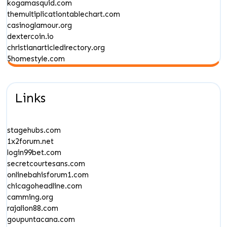
kogamasquid.com
themultiplicationtablechart.com
casinoglamour.org
dextercoin.io
christianarticledirectory.org
5homestyle.com
Links
stagehubs.com
1x2forum.net
login99bet.com
secretcourtesans.com
onlinebahisforum1.com
chicagoheadline.com
camming.org
rajalion88.com
goupuntacana.com