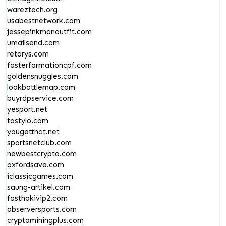
wareztech.org
usabestnetwork.com
jessepinkmanoutfit.com
umailsend.com
retarys.com
fasterformationcpf.com
goldensnuggles.com
lookbattlemap.com
buyrdpservice.com
yesport.net
tostylo.com
yougetthat.net
sportsnetclub.com
newbestcrypto.com
oxfordsave.com
iclassicgames.com
saung-artikel.com
fasthokivip2.com
observersports.com
cryptominingplus.com