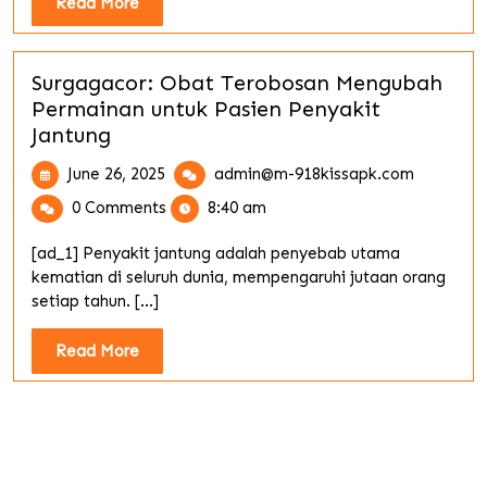
Read
Read More
More
Surgagacor: Obat Terobosan Mengubah
Permainan untuk Pasien Penyakit
Jantung
June
Surgagaco
June 26, 2025
admin@m-918kissapk.com
26,
Obat
0 Comments
8:40 am
2025
Terobosa
Menguba
[ad_1] Penyakit jantung adalah penyebab utama
Permaina
kematian di seluruh dunia, mempengaruhi jutaan orang
untuk
setiap tahun. [...]
Pasien
Penyakit
Read
Read More
Jantung
More