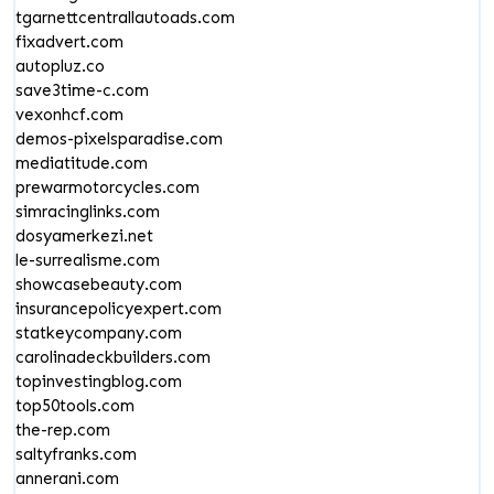
tgarnettcentrallautoads.com
fixadvert.com
autopluz.co
save3time-c.com
vexonhcf.com
demos-pixelsparadise.com
mediatitude.com
prewarmotorcycles.com
simracinglinks.com
dosyamerkezi.net
le-surrealisme.com
showcasebeauty.com
insurancepolicyexpert.com
statkeycompany.com
carolinadeckbuilders.com
topinvestingblog.com
top50tools.com
the-rep.com
saltyfranks.com
annerani.com