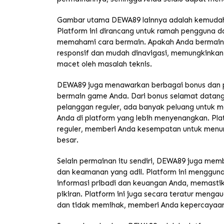
Gambar utama DEWA89 lainnya adalah kemuda
Platform ini dirancang untuk ramah pengguna d
memahami cara bermain. Apakah Anda bermain di
responsif dan mudah dinavigasi, memungkinkan
macet oleh masalah teknis.
DEWA89 juga menawarkan berbagai bonus dan
bermain game Anda. Dari bonus selamat datang 
pelanggan reguler, ada banyak peluang untuk
Anda di platform yang lebih menyenangkan. Pla
reguler, memberi Anda kesempatan untuk men
besar.
Selain permainan itu sendiri, DEWA89 juga me
dan keamanan yang adil. Platform ini menggunak
informasi pribadi dan keuangan Anda, memast
pikiran. Platform ini juga secara teratur men
dan tidak memihak, memberi Anda kepercayaan d