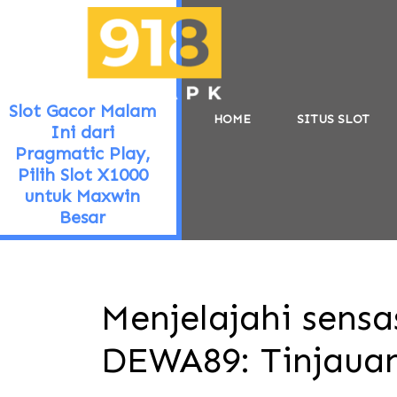
Skip
to
content
Slot Gacor Malam
HOME
SITUS SLOT
Ini dari
Pragmatic Play,
Pilih Slot X1000
untuk Maxwin
Besar
Menjelajahi sens
DEWA89: Tinjaua