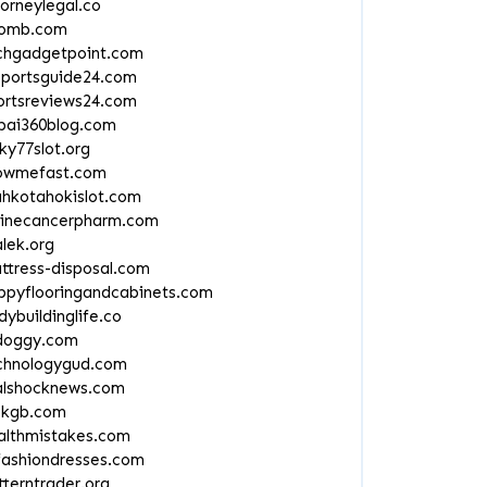
torneylegal.co
omb.com
chgadgetpoint.com
sportsguide24.com
ortsreviews24.com
bai360blog.com
cky77slot.org
owmefast.com
hkotahokislot.com
linecancerpharm.com
alek.org
ttress-disposal.com
ppyflooringandcabinets.com
dybuildinglife.co
doggy.com
chnologygud.com
alshocknews.com
ckgb.com
althmistakes.com
fashiondresses.com
tterntrader.org