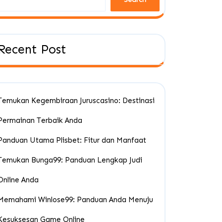
Recent Post
Temukan Kegembiraan Juruscasino: Destinasi
Permainan Terbaik Anda
Panduan Utama Plisbet: Fitur dan Manfaat
Temukan Bunga99: Panduan Lengkap Judi
Online Anda
Memahami Winlose99: Panduan Anda Menuju
Kesuksesan Game Online