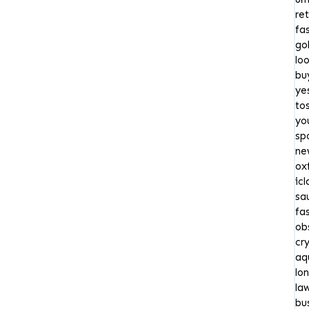
re
fa
go
lo
bu
ye
to
yo
sp
ne
ox
ic
sa
fa
ob
cr
aq
lo
la
bu