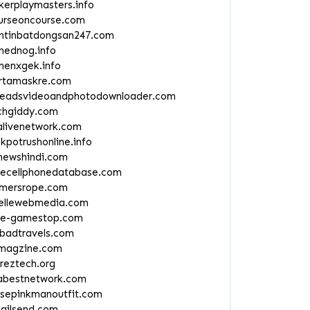
kerplaymasters.info
urseoncourse.com
ntinbatdongsan247.com
hednog.info
henxgek.info
rtamaskre.com
readsvideoandphotodownloader.com
chgiddy.com
alivenetwork.com
ckpotrushonline.info
newshindi.com
eecellphonedatabase.com
mersrope.com
ellewebmedia.com
ee-gamestop.com
nbadtravels.com
magzine.com
reztech.org
abestnetwork.com
ssepinkmanoutfit.com
ailsend.com