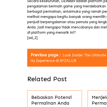
Secara keseluruhan, DEWA89 adalah platform pe
pengalaman bermain game yang mendebarkan da
berbagai permainan, antarmuka yang ramah pen
melihat mengapa begitu banyak orang memilih u
penjudi berpengalaman atau pemula yang lengk
Anda. Jadi mengapa tidak mencobanya dan meli
di platform yang menarik ini?
[ad_2]
Post
Older
Previous page
Look Inside: The Ultimate
navigation
Posts
rty Experience di XYZKLUB
Related Post
Bebaskan Potensi
Menjel
Permainan Anda
Perma