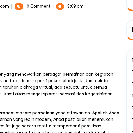
Menjelajahi
.com
|
0 Comment
|
8:09 pm
sensasi
dan
kegembiraan
DEWA89:
Tinjauan
Komprehensif
ler yang menawarkan berbagai permainan dan kegiatan
ino tradisional seperti poker, blackjack, dan roulette
an taruhan olahraga virtual, ada sesuatu untuk semua
ni, kami akan mengeksplorasi sensasi dan kegembiraan
erbagai macam permainan yang ditawarkan. Apakah Anda
pilihan yang lebih modern, Anda pasti akan menemukan
rm ini juga secara teratur memperbarui pemilihan
emukan sesuatu yang baru dan menarik untuk dicoba.