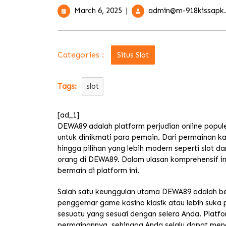
March
March 6, 2025
|
admin@m-918kissapk
6,
2025
Categories :
Situs Slot
Tags:
slot
[ad_1]
DEWA89 adalah platform perjudian online popu
untuk dinikmati para pemain. Dari permainan kas
hingga pilihan yang lebih modern seperti slot d
orang di DEWA89. Dalam ulasan komprehensif i
bermain di platform ini.
Salah satu keunggulan utama DEWA89 adalah b
penggemar game kasino klasik atau lebih suka 
sesuatu yang sesuai dengan selera Anda. Platfo
permainannya, sehingga Anda selalu dapat men