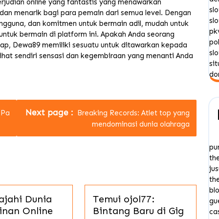
rjudian online yang fantastis yang menawarkan
sl
n menarik bagi para pemain dari semua level. Dengan
sl
gguna, dan komitmen untuk bermain adil, mudah untuk
pk
ntuk bermain di platform ini. Apakah Anda seorang
po
ap, Dewa89 memiliki sesuatu untuk ditawarkan kepada
sl
hat sendiri sensasi dan kegembiraan yang menanti Anda
si
do
Newer
Next page
 Pa
Breaking Records: Atlet top yang
Posts
mendominasi dunia olahraga
pu
th
ju
th
bl
ajahi Dunia
Temui ojol77:
gu
inan Online
Bintang Baru di Gig
ca