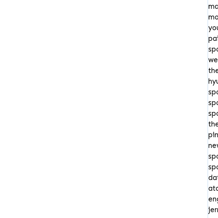
ma
mo
yo
pa
sp
we
th
hy
sp
sp
sp
th
pi
ne
sp
sp
da
at
en
je