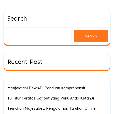
Search
Search
Recent Post
Menjelajahi Dewi4D: Panduan Komprehensif
10 Fitur Teratas Gajibet yang Perlu Anda Ketahui
Temukan Majestibet: Pengalaman Taruhan Online