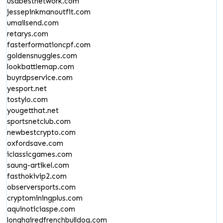
usabestnetwork.com
jessepinkmanoutfit.com
umailsend.com
retarys.com
fasterformationcpf.com
goldensnuggles.com
lookbattlemap.com
buyrdpservice.com
yesport.net
tostylo.com
yougetthat.net
sportsnetclub.com
newbestcrypto.com
oxfordsave.com
iclassicgames.com
saung-artikel.com
fasthokivip2.com
observersports.com
cryptominingplus.com
aquinoticiaspe.com
longhairedfrenchbulldog.com