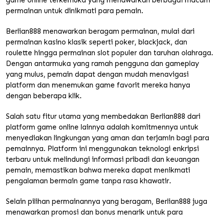
game online terkemuka yang menawarkan berbagai macam
permainan untuk dinikmati para pemain.
Berlian888 menawarkan beragam permainan, mulai dari
permainan kasino klasik seperti poker, blackjack, dan
roulette hingga permainan slot populer dan taruhan olahraga.
Dengan antarmuka yang ramah pengguna dan gameplay
yang mulus, pemain dapat dengan mudah menavigasi
platform dan menemukan game favorit mereka hanya
dengan beberapa klik.
Salah satu fitur utama yang membedakan Berlian888 dari
platform game online lainnya adalah komitmennya untuk
menyediakan lingkungan yang aman dan terjamin bagi para
pemainnya. Platform ini menggunakan teknologi enkripsi
terbaru untuk melindungi informasi pribadi dan keuangan
pemain, memastikan bahwa mereka dapat menikmati
pengalaman bermain game tanpa rasa khawatir.
Selain pilihan permainannya yang beragam, Berlian888 juga
menawarkan promosi dan bonus menarik untuk para