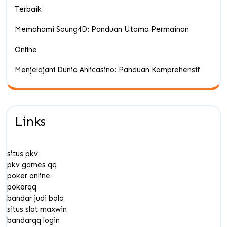
Terbaik
Memahami Saung4D: Panduan Utama Permainan
Online
Menjelajahi Dunia Ahlicasino: Panduan Komprehensif
Links
situs pkv
pkv games qq
poker online
pokerqq
bandar judi bola
situs slot maxwin
bandarqq login