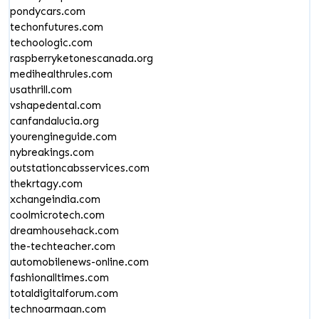
pondycars.com
techonfutures.com
techoologic.com
raspberryketonescanada.org
medihealthrules.com
usathrill.com
vshapedental.com
canfandalucia.org
yourengineguide.com
nybreakings.com
outstationcabsservices.com
thekrtagy.com
xchangeindia.com
coolmicrotech.com
dreamhousehack.com
the-techteacher.com
automobilenews-online.com
fashionalltimes.com
totaldigitalforum.com
technoarmaan.com