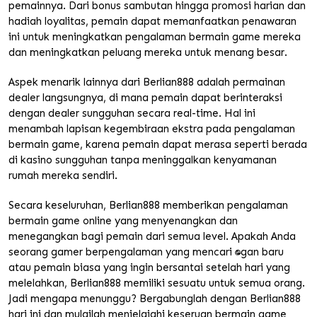
pemainnya. Dari bonus sambutan hingga promosi harian dan
hadiah loyalitas, pemain dapat memanfaatkan penawaran
ini untuk meningkatkan pengalaman bermain game mereka
dan meningkatkan peluang mereka untuk menang besar.
Aspek menarik lainnya dari Berlian888 adalah permainan
dealer langsungnya, di mana pemain dapat berinteraksi
dengan dealer sungguhan secara real-time. Hal ini
menambah lapisan kegembiraan ekstra pada pengalaman
bermain game, karena pemain dapat merasa seperti berada
di kasino sungguhan tanpa meninggalkan kenyamanan
rumah mereka sendiri.
Secara keseluruhan, Berlian888 memberikan pengalaman
bermain game online yang menyenangkan dan
menegangkan bagi pemain dari semua level. Apakah Anda
seorang gamer berpengalaman yang mencari tantangan baru
atau pemain biasa yang ingin bersantai setelah hari yang
melelahkan, Berlian888 memiliki sesuatu untuk semua orang.
Jadi mengapa menunggu? Bergabunglah dengan Berlian888
hari ini dan mulailah menjelajahi keseruan bermain game