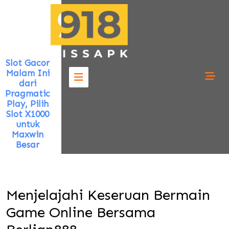
Skip
to
content
Slot Gacor
Malam Ini
dari
Pragmatic
Play, Pilih
Slot X1000
untuk
Maxwin
Besar
Menjelajahi Keseruan Bermain
Game Online Bersama