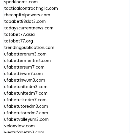
sparklooms.com
tacticalcontractingllc.com
thecapitalpowers.com
tobabet88slot3.com
todayscurrentnews.com
totobet77.asia
totobet77.org
trendingpublication.com
ufabettererum3.com
ufabettermentm4.com
ufabettersum7.com
ufabettinwm7.com
ufabettinwum3.com
ufabetunitedm3.com
ufabetunitedm7.com
ufabetuskedm7.com
ufabetutoredm3.com
ufabetutoredm7.com
ufabetvalleyum3.com
veloxview.com
westufabetm3.com