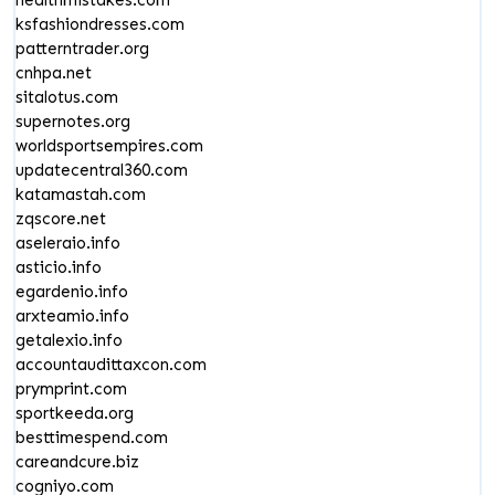
healthmistakes.com
ksfashiondresses.com
patterntrader.org
cnhpa.net
sitalotus.com
supernotes.org
worldsportsempires.com
updatecentral360.com
katamastah.com
zqscore.net
aseleraio.info
asticio.info
egardenio.info
arxteamio.info
getalexio.info
accountaudittaxcon.com
prymprint.com
sportkeeda.org
besttimespend.com
careandcure.biz
cogniyo.com