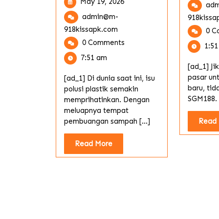
May 19, 2026
ad
19,
admin@m-
918kissa
2026
Bagaimana
918kissapk.com
0 C
Imbagacor
0 Comments
1:51
Memimpin
7:51 am
dalam
[ad_1] Ji
Solusi
pasar un
[ad_1] Di dunia saat ini, isu
Pengemasan
baru, tida
polusi plastik semakin
Biodegradable
SGM188. [
memprihatinkan. Dengan
meluapnya tempat
pembuangan sampah [...]
Read
Read
Read More
More