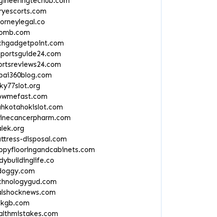
gineeringtechub.com
rryescorts.com
torneylegal.co
omb.com
chgadgetpoint.com
sportsguide24.com
ortsreviews24.com
bai360blog.com
cky77slot.org
owmefast.com
hkotahokislot.com
linecancerpharm.com
alek.org
ttress-disposal.com
ppyflooringandcabinets.com
dybuildinglife.co
doggy.com
chnologygud.com
alshocknews.com
ckgb.com
althmistakes.com