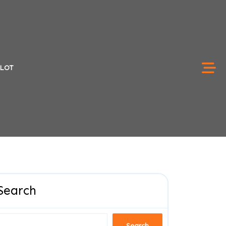
SLOT
Search
Search