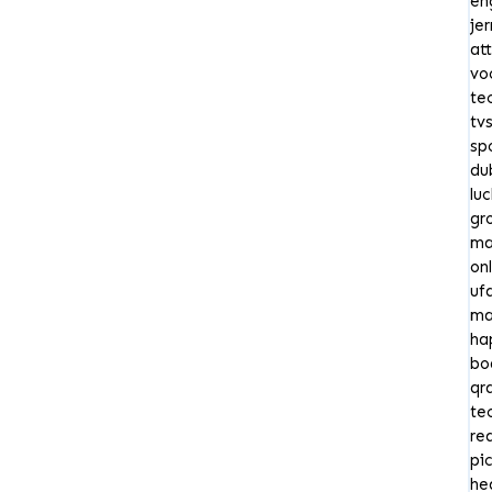
en
je
at
vo
te
tv
sp
du
lu
gr
ma
on
uf
ma
ha
bo
qr
te
re
pi
he