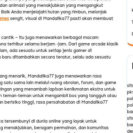
, dan animasi yang menakjubkan yang mengangkut
. Baik Anda menjelajahi hutan yang rimbun, melonjak
ames
sengit, visual di Mandalika77 pasti akan membuat
g cantik – itu juga menawarkan berbagai macam
a terhibur selama berjam -jam. Dari game arcade klasik
m, ada sesuatu untuk setiap jenis gamer di
aru ditambahkan secara teratur, selalu ada sesuatu
yang menarik, Mandalika77 juga menawarkan rasa
 satu sama lain melalui ruang obrolan, forum, dan game
si
saingan yang menambah lapisan kenikmatan ekstra untuk
pk
n teman-teman untuk mengambil bos yang tangguh atau
po
 berisiko tinggi, rasa persahabatan di Mandalika77
po
ba
si
 tersembunyi di dunia online yang layak untuk
ba
yang menakjubkan, beragam permainan, dan komunitas
de