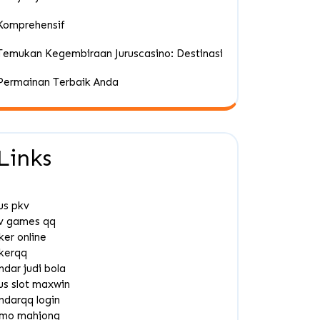
Komprehensif
Temukan Kegembiraan Juruscasino: Destinasi
Permainan Terbaik Anda
Links
tus pkv
v games qq
ker online
kerqq
ndar judi bola
tus slot maxwin
ndarqq login
mo mahjong