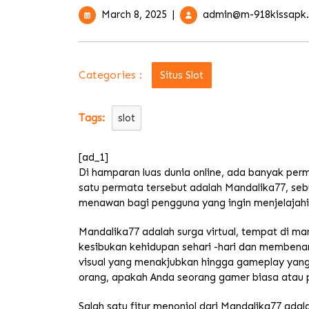
March
March 8, 2025
|
admin@m-918kissapk
8,
2025
Categories :
Situs Slot
Tags:
slot
[ad_1]
Di hamparan luas dunia online, ada banyak pe
satu permata tersebut adalah Mandalika77, se
menawan bagi pengguna yang ingin menjelajahi 
Mandalika77 adalah surga virtual, tempat di ma
kesibukan kehidupan sehari -hari dan membenamk
visual yang menakjubkan hingga gameplay yang
orang, apakah Anda seorang gamer biasa atau 
Salah satu fitur menonjol dari Mandalika77 adal