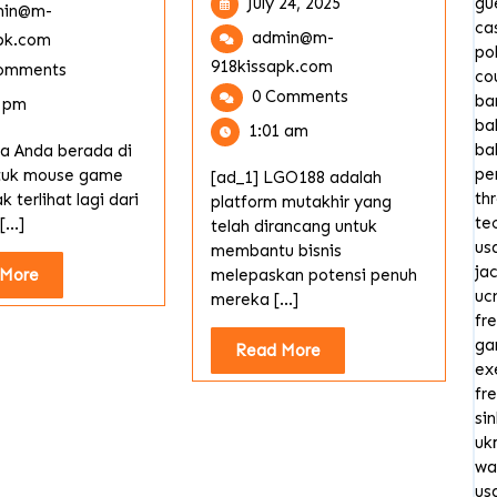
July 24, 2025
gu
min@m-
2025
24,
ca
admin@m-
Menjelajahi
pk.com
2025
po
fitur
Melepaskan
918kissapk.com
omments
co
menarik
potensi
0 Comments
ba
 pm
dari
LGO188:
ba
1:01 am
SGM188:
Cara
ba
ka Anda berada di
Tinjauan
memanfaatkan
pe
tuk mouse game
[ad_1] LGO188 adalah
Komprehensif
platform
th
k terlihat lagi dari
platform mutakhir yang
inovatif
te
...]
telah dirancang untuk
ini
us
membantu bisnis
sebaik
ja
Read
 More
melepaskan potensi penuh
-
uc
More
mereka [...]
baiknya
fr
ga
Read
Read More
ex
More
fr
si
uk
wa
us