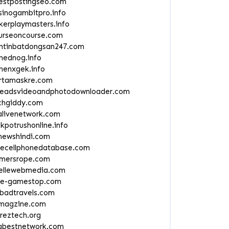
estpostingseo.com
sinogambitpro.info
kerplaymasters.info
urseoncourse.com
ntinbatdongsan247.com
hednog.info
henxgek.info
rtamaskre.com
readsvideoandphotodownloader.com
chgiddy.com
alivenetwork.com
ckpotrushonline.info
newshindi.com
eecellphonedatabase.com
mersrope.com
ellewebmedia.com
ee-gamestop.com
nbadtravels.com
magzine.com
reztech.org
abestnetwork.com