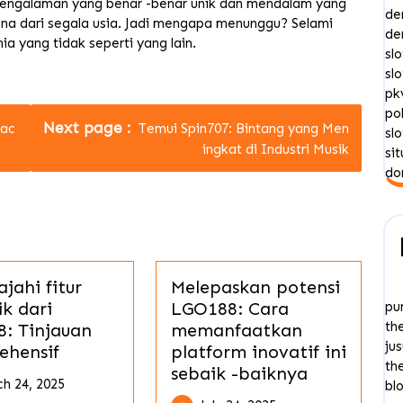
engalaman yang benar -benar unik dan mendalam yang
de
a dari segala usia. Jadi mengapa menunggu? Selami
de
a yang tidak seperti yang lain.
sl
sl
pk
po
Newer
Next page
Gac
Temui Spin707: Bintang yang Men
sl
Posts
ingkat di Industri Musik
si
do
ajahi fitur
Melepaskan potensi
k dari
LGO188: Cara
pu
th
: Tinjauan
memanfaatkan
ju
ehensif
platform inovatif ini
th
sebaik -baiknya
March
h 24, 2025
bl
24,
July