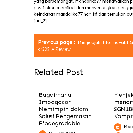
yang bersemangat, Mandalika77 menawarkan p
pasti akan memikat dan menyenangkan penggun
keindahan mandalika77 hari ini dan temukan duni
[ad_2]
Post
Older
Previous page
Menjelajahi fitur inovatif 
navigation
Posts
or305: A Review
Related Post
Bagaimana
Menjel
Imbagacor
menari
Memimpin dalam
SGM188
Solusi Pengemasan
Kompr
Biodegradable
Marc
May