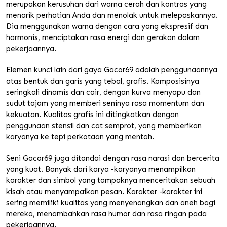
merupakan kerusuhan dari warna cerah dan kontras yang
menarik perhatian Anda dan menolak untuk melepaskannya.
Dia menggunakan warna dengan cara yang ekspresif dan
harmonis, menciptakan rasa energi dan gerakan dalam
pekerjaannya.
Elemen kunci lain dari gaya Gacor69 adalah penggunaannya
atas bentuk dan garis yang tebal, grafis. Komposisinya
seringkali dinamis dan cair, dengan kurva menyapu dan
sudut tajam yang memberi seninya rasa momentum dan
kekuatan. Kualitas grafis ini ditingkatkan dengan
penggunaan stensil dan cat semprot, yang memberikan
karyanya ke tepi perkotaan yang mentah.
Seni Gacor69 juga ditandai dengan rasa narasi dan bercerita
yang kuat. Banyak dari karya -karyanya menampilkan
karakter dan simbol yang tampaknya menceritakan sebuah
kisah atau menyampaikan pesan. Karakter -karakter ini
sering memiliki kualitas yang menyenangkan dan aneh bagi
mereka, menambahkan rasa humor dan rasa ringan pada
pekerjaannya.