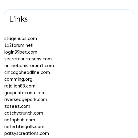
Links
stagehubs.com
1x2forum.net
login99bet.com
secretcourtesans.com
onlinebahisforum1.com
chicagoheadline.com
camming.org
rajalion88.com
goupuntacana.com
riversedgepark.com
zaseez.com
catchycrunch.com
nofaphub.com
nefertitingalls.com
patsyscreations.com