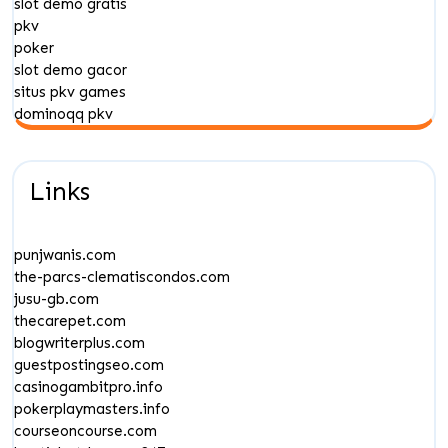
slot demo gratis
pkv
poker
slot demo gacor
situs pkv games
dominoqq pkv
Links
punjwanis.com
the-parcs-clematiscondos.com
jusu-gb.com
thecarepet.com
blogwriterplus.com
guestpostingseo.com
casinogambitpro.info
pokerplaymasters.info
courseoncourse.com