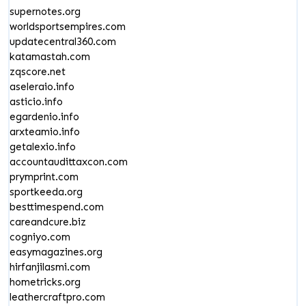
supernotes.org
worldsportsempires.com
updatecentral360.com
katamastah.com
zqscore.net
aseleraio.info
asticio.info
egardenio.info
arxteamio.info
getalexio.info
accountaudittaxcon.com
prymprint.com
sportkeeda.org
besttimespend.com
careandcure.biz
cogniyo.com
easymagazines.org
hirfanjilasmi.com
hometricks.org
leathercraftpro.com