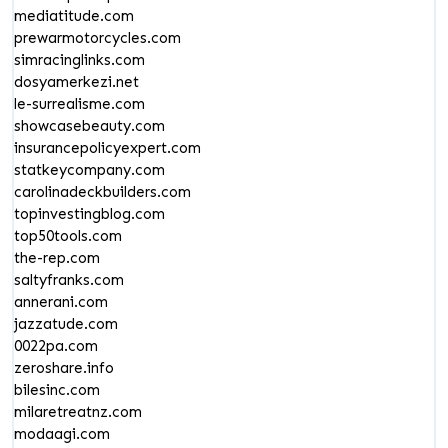
mediatitude.com
prewarmotorcycles.com
simracinglinks.com
dosyamerkezi.net
le-surrealisme.com
showcasebeauty.com
insurancepolicyexpert.com
statkeycompany.com
carolinadeckbuilders.com
topinvestingblog.com
top50tools.com
the-rep.com
saltyfranks.com
annerani.com
jazzatude.com
0022pa.com
zeroshare.info
bilesinc.com
milaretreatnz.com
modaagi.com