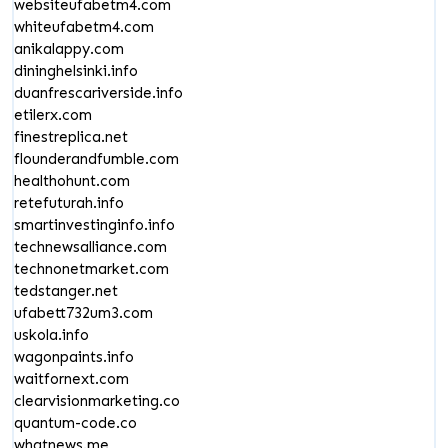
websiteufabetm4.com
whiteufabetm4.com
anikalappy.com
dininghelsinki.info
duanfrescariverside.info
etilerx.com
finestreplica.net
flounderandfumble.com
healthohunt.com
retefuturah.info
smartinvestinginfo.info
technewsalliance.com
technonetmarket.com
tedstanger.net
ufabett732um3.com
uskola.info
wagonpaints.info
waitfornext.com
clearvisionmarketing.co
quantum-code.co
whatnews.me