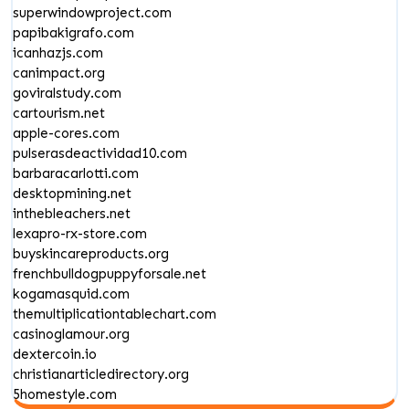
superwindowproject.com
papibakigrafo.com
icanhazjs.com
canimpact.org
goviralstudy.com
cartourism.net
apple-cores.com
pulserasdeactividad10.com
barbaracarlotti.com
desktopmining.net
inthebleachers.net
lexapro-rx-store.com
buyskincareproducts.org
frenchbulldogpuppyforsale.net
kogamasquid.com
themultiplicationtablechart.com
casinoglamour.org
dextercoin.io
christianarticledirectory.org
5homestyle.com