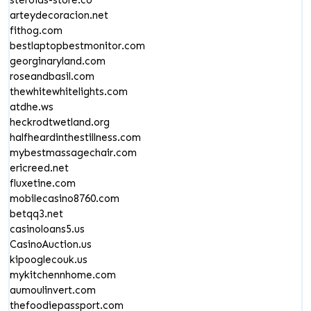
steroids-store.co
arteydecoracion.net
fithog.com
bestlaptopbestmonitor.com
georginaryland.com
roseandbasil.com
thewhitewhitelights.com
atdhe.ws
heckrodtwetland.org
halfheardinthestillness.com
mybestmassagechair.com
ericreed.net
fluxetine.com
mobilecasino8760.com
betqq3.net
casinoloans5.us
CasinoAuction.us
kipooglecouk.us
mykitchennhome.com
aumoulinvert.com
thefoodiepassport.com