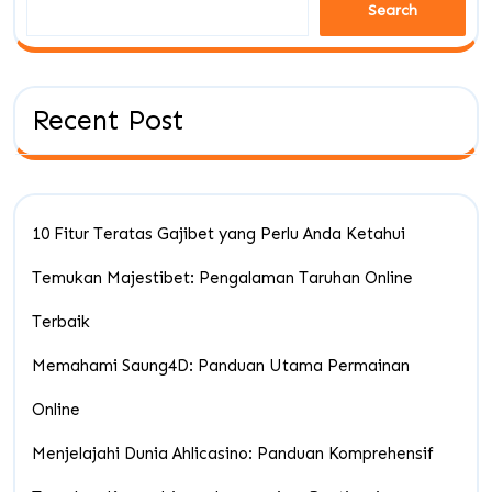
Search
Recent Post
10 Fitur Teratas Gajibet yang Perlu Anda Ketahui
Temukan Majestibet: Pengalaman Taruhan Online
Terbaik
Memahami Saung4D: Panduan Utama Permainan
Online
Menjelajahi Dunia Ahlicasino: Panduan Komprehensif