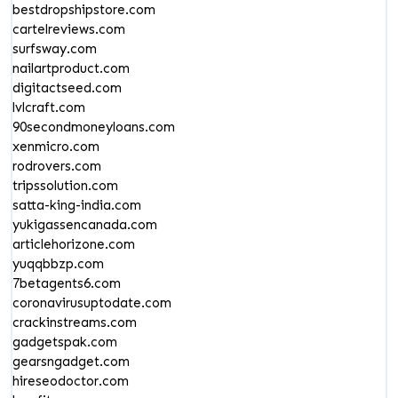
bestdropshipstore.com
cartelreviews.com
surfsway.com
nailartproduct.com
digitactseed.com
lvlcraft.com
90secondmoneyloans.com
xenmicro.com
rodrovers.com
tripssolution.com
satta-king-india.com
yukigassencanada.com
articlehorizone.com
yuqqbbzp.com
7betagents6.com
coronavirusuptodate.com
crackinstreams.com
gadgetspak.com
gearsngadget.com
hireseodoctor.com