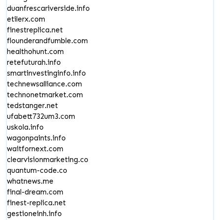
duanfrescariverside.info
etilerx.com
finestreplica.net
flounderandfumble.com
healthohunt.com
retefuturah.info
smartinvestinginfo.info
technewsalliance.com
technonetmarket.com
tedstanger.net
ufabett732um3.com
uskola.info
wagonpaints.info
waitfornext.com
clearvisionmarketing.co
quantum-code.co
whatnews.me
final-dream.com
finest-replica.net
gestioneinh.info