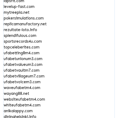
lapsfit.com
levelup-fast.com
mytreepla.net
pokersimulations.com
replicamanufactory.net
rezultate-loto.info
splendifulous.com
sportsrecords4u.com
topceleberites.com
ufabetting8m4.com
ufabetunionum3.com
ufabetvalueum3.com
ufabetvaultm7.com
ufabetvillageum7.com
ufabetvoicem3.com
waveufabetm4.com
wayang88.net
websiteufabetm4.com
whiteufabetm4.com
anikalappy.com
dininghelsinki.info