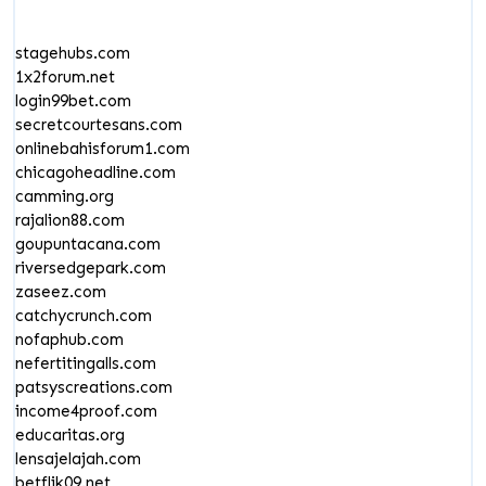
stagehubs.com
1x2forum.net
login99bet.com
secretcourtesans.com
onlinebahisforum1.com
chicagoheadline.com
camming.org
rajalion88.com
goupuntacana.com
riversedgepark.com
zaseez.com
catchycrunch.com
nofaphub.com
nefertitingalls.com
patsyscreations.com
income4proof.com
educaritas.org
lensajelajah.com
betflik09.net