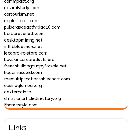
canimpact.org
goviralstudy.com
cartourism.net
apple-cores.com
pulserasdeactividad10.com
barbaracarlotti.com
desktopmining.net
inthebleachers.net
lexapro-rx-store.com
buyskincareproducts.org
frenchbulldogpuppyforsale.net
kogamasquid.com
themultiplicationtablechart.com
casinoglamour.org
dextercoin.io
christianarticledirectory.org
5homestyle.com
Links