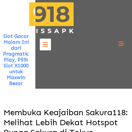
Skip
to
content
Slot Gacor
Malam Ini
dari
Pragmatic
Play, Pilih
Slot X1000
untuk
Maxwin
Besar
Membuka Keajaiban Sakura118:
Melihat Lebih Dekat Hotspot