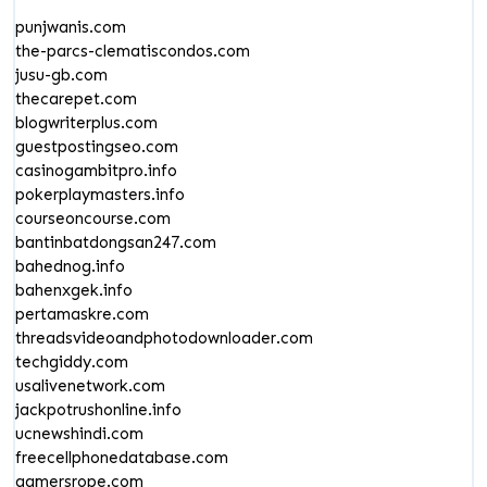
punjwanis.com
the-parcs-clematiscondos.com
jusu-gb.com
thecarepet.com
blogwriterplus.com
guestpostingseo.com
casinogambitpro.info
pokerplaymasters.info
courseoncourse.com
bantinbatdongsan247.com
bahednog.info
bahenxgek.info
pertamaskre.com
threadsvideoandphotodownloader.com
techgiddy.com
usalivenetwork.com
jackpotrushonline.info
ucnewshindi.com
freecellphonedatabase.com
gamersrope.com