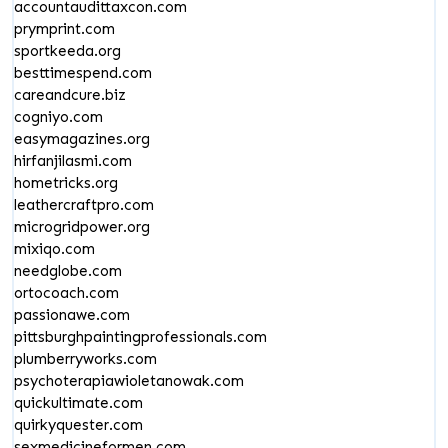
accountaudittaxcon.com
prymprint.com
sportkeeda.org
besttimespend.com
careandcure.biz
cogniyo.com
easymagazines.org
hirfanjilasmi.com
hometricks.org
leathercraftpro.com
microgridpower.org
mixiqo.com
needglobe.com
ortocoach.com
passionawe.com
pittsburghpaintingprofessionals.com
plumberryworks.com
psychoterapiawioletanowak.com
quickultimate.com
quirkyquester.com
sexmedicineformen.com