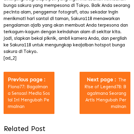
bunga sakura yang mempesona di Tokyo. Baik Anda seorang
pecinta alam, penggemar fotografi, atau sekadar ingin
menikmati hari santai di taman, Sakura118 menawarkan
pengalaman ajaib yang akan membuat Anda terpesona dan
terkagum-kagum dengan keindahan alam di sekitar kita.
Jadi, siapkan bekal piknik, ambil kamera Anda, dan pergilah
ke Sakura118 untuk mengungkap keajaiban hotspot bunga
sakura di Tokyo.
[ad_2]
Post
navigation
Older
Newer
Previous page
Next page
The
Posts
Posts
Fiona77: Bagaiman
Rise of Legend78: B
a Sensasi Media Sos
agaimana Seorang
ial Ini Mengubah Pe
Artis Mengubah Per
rmainan
mainan
Related Post