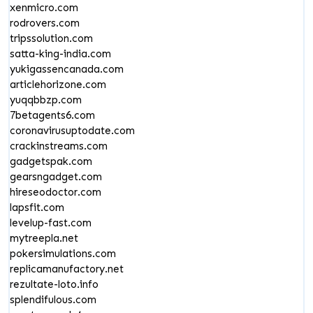
xenmicro.com
rodrovers.com
tripssolution.com
satta-king-india.com
yukigassencanada.com
articlehorizone.com
yuqqbbzp.com
7betagents6.com
coronavirusuptodate.com
crackinstreams.com
gadgetspak.com
gearsngadget.com
hireseodoctor.com
lapsfit.com
levelup-fast.com
mytreepla.net
pokersimulations.com
replicamanufactory.net
rezultate-loto.info
splendifulous.com