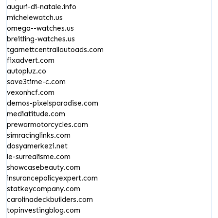
auguri-di-natale.info
michelewatch.us
omega--watches.us
breitling-watches.us
tgarnettcentrallautoads.com
fixadvert.com
autopluz.co
save3time-c.com
vexonhcf.com
demos-pixelsparadise.com
mediatitude.com
prewarmotorcycles.com
simracinglinks.com
dosyamerkezi.net
le-surrealisme.com
showcasebeauty.com
insurancepolicyexpert.com
statkeycompany.com
carolinadeckbuilders.com
topinvestingblog.com