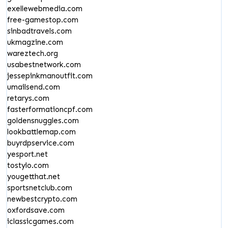
exellewebmedia.com
free-gamestop.com
sinbadtravels.com
ukmagzine.com
wareztech.org
usabestnetwork.com
jessepinkmanoutfit.com
umailsend.com
retarys.com
fasterformationcpf.com
goldensnuggles.com
lookbattlemap.com
buyrdpservice.com
yesport.net
tostylo.com
yougetthat.net
sportsnetclub.com
newbestcrypto.com
oxfordsave.com
iclassicgames.com