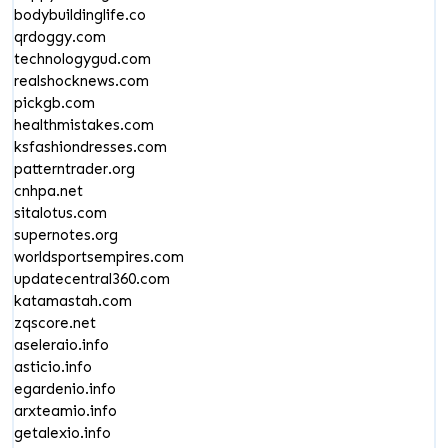
bodybuildinglife.co
qrdoggy.com
technologygud.com
realshocknews.com
pickgb.com
healthmistakes.com
ksfashiondresses.com
patterntrader.org
cnhpa.net
sitalotus.com
supernotes.org
worldsportsempires.com
updatecentral360.com
katamastah.com
zqscore.net
aseleraio.info
asticio.info
egardenio.info
arxteamio.info
getalexio.info