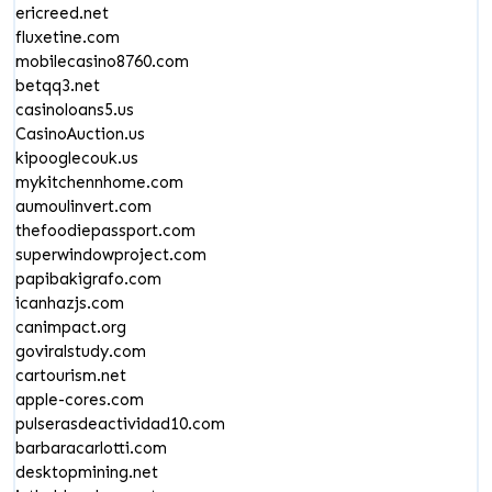
ericreed.net
fluxetine.com
mobilecasino8760.com
betqq3.net
casinoloans5.us
CasinoAuction.us
kipooglecouk.us
mykitchennhome.com
aumoulinvert.com
thefoodiepassport.com
superwindowproject.com
papibakigrafo.com
icanhazjs.com
canimpact.org
goviralstudy.com
cartourism.net
apple-cores.com
pulserasdeactividad10.com
barbaracarlotti.com
desktopmining.net