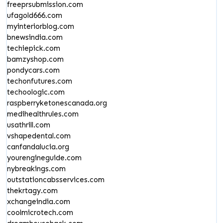
freeprsubmission.com
ufagold666.com
myinteriorblog.com
bnewsindia.com
techiepick.com
bamzyshop.com
pondycars.com
techonfutures.com
techoologic.com
raspberryketonescanada.org
medihealthrules.com
usathrill.com
vshapedental.com
canfandalucia.org
yourengineguide.com
nybreakings.com
outstationcabsservices.com
thekrtagy.com
xchangeindia.com
coolmicrotech.com