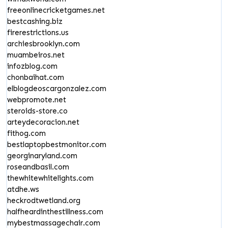
freeonlinecricketgames.net
bestcashing.biz
firerestrictions.us
archiesbrooklyn.com
muambeiros.net
infozblog.com
chonbaihat.com
elblogdeoscargonzalez.com
webpromote.net
steroids-store.co
arteydecoracion.net
fithog.com
bestlaptopbestmonitor.com
georginaryland.com
roseandbasil.com
thewhitewhitelights.com
atdhe.ws
heckrodtwetland.org
halfheardinthestillness.com
mybestmassagechair.com