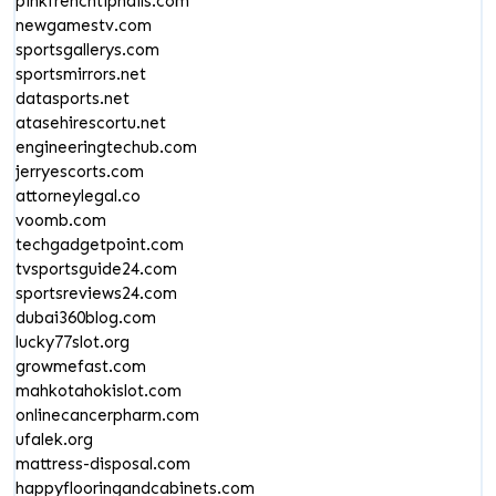
pinkfrenchtipnails.com
newgamestv.com
sportsgallerys.com
sportsmirrors.net
datasports.net
atasehirescortu.net
engineeringtechub.com
jerryescorts.com
attorneylegal.co
voomb.com
techgadgetpoint.com
tvsportsguide24.com
sportsreviews24.com
dubai360blog.com
lucky77slot.org
growmefast.com
mahkotahokislot.com
onlinecancerpharm.com
ufalek.org
mattress-disposal.com
happyflooringandcabinets.com