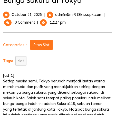
Bunga Sakura di Tokyo
October
Membu
October 21, 2025
|
admin@m-918kissapk.com
|
21,
Keajai
0 Comment
|
12:27 pm
2025
Sakura
Meliha
Lebih
Dekat
Categories :
Situs Slot
Hotspo
Bunga
Sakura
Tags:
slot
di
Tokyo
[ad_1]
Setiap musim semi, Tokyo berubah menjadi lautan warna
merah muda dan putih yang menakjubkan seiring dengan
mekarnya bunga sakura, yang dikenal sebagai sakura, di
seluruh kota. Salah satu tempat paling populer untuk melihat
bunga-bunga indah ini adalah Sakura118, sebuah taman
yang terletak di jantung kota Tokyo. Hotspot bunga sakura