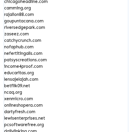
chicagoheadline.com
camming.org
rajalion88.com
goupuntacana.com
riversedgepark.com
zaseez.com
catchycrunch.com
nofaphub.com
nefertitingalls.com
patsyscreations.com
income4proof.com
educaritas.org
lensajelajah.com
betflik09.net
ncaq.org
xenmicro.com
onlineshopera.com
dartyfresh.com
lewisenterprises.net
pcsoftwarefree.org
dailylinking.com