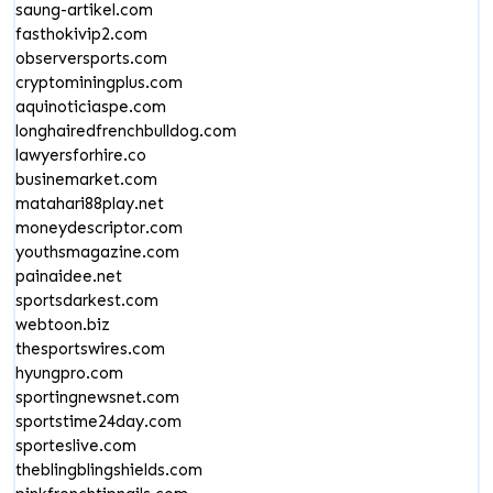
saung-artikel.com
fasthokivip2.com
observersports.com
cryptominingplus.com
aquinoticiaspe.com
longhairedfrenchbulldog.com
lawyersforhire.co
businemarket.com
matahari88play.net
moneydescriptor.com
youthsmagazine.com
painaidee.net
sportsdarkest.com
webtoon.biz
thesportswires.com
hyungpro.com
sportingnewsnet.com
sportstime24day.com
sporteslive.com
theblingblingshields.com