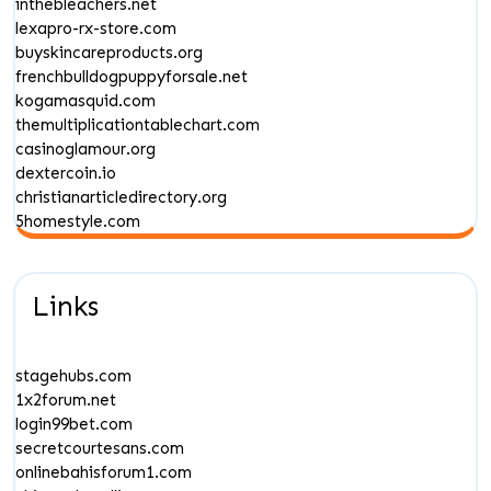
inthebleachers.net
lexapro-rx-store.com
buyskincareproducts.org
frenchbulldogpuppyforsale.net
kogamasquid.com
themultiplicationtablechart.com
casinoglamour.org
dextercoin.io
christianarticledirectory.org
5homestyle.com
Links
stagehubs.com
1x2forum.net
login99bet.com
secretcourtesans.com
onlinebahisforum1.com