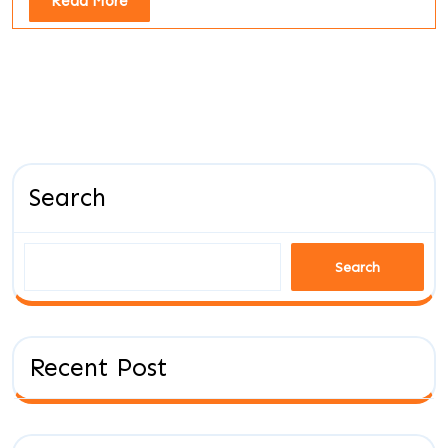
Read
Read More
More
Search
Search
Recent Post