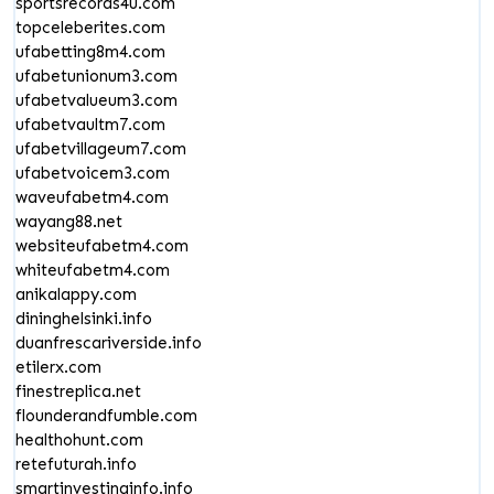
sportsrecords4u.com
topceleberites.com
ufabetting8m4.com
ufabetunionum3.com
ufabetvalueum3.com
ufabetvaultm7.com
ufabetvillageum7.com
ufabetvoicem3.com
waveufabetm4.com
wayang88.net
websiteufabetm4.com
whiteufabetm4.com
anikalappy.com
dininghelsinki.info
duanfrescariverside.info
etilerx.com
finestreplica.net
flounderandfumble.com
healthohunt.com
retefuturah.info
smartinvestinginfo.info