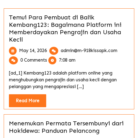
Temui Para Pembuat di Balik
Kembang123: Bagaimana Platform ini
Memberdayakan Pengrajin dan Usaha
Kecil
May
Temui
May 14, 2026
admin@m-918kissapk.com
14,
Para
0 Comments
7:08 am
2026
Pembuat
di
[ad_1] Kembang123 adalah platform online yang
Balik
menghubungkan pengrajin dan usaha kecil dengan
Kembang
pelanggan yang mengapresiasi [...]
Bagaima
Platform
Read
Read More
ini
More
Memberd
Pengrajin
Menemukan Permata Tersembunyi dari
dan
Hokidewa: Panduan Pelancong
Usaha
Kecil