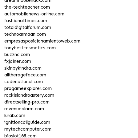
dreamhousehack.com
the-techteacher.com
automobilenews-online.com
fashionalltimes.com
totaldigitalforum.com
technoarmaan.com
empresasposicionamientoweb.com
tonybestcosmetics.com
buzznc.com
fxjoiner.com
skinbykindra.com
alltherageface.com
codenational.com
progameexplorer.com
rockislandroastery.com
directselling-pro.com
revenuealarm.com
lurab.com
ignitioncoilguide.com
mytechcomputer.com
bioslot168.com