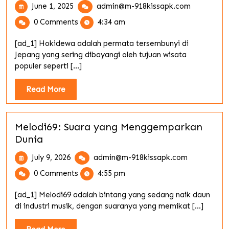
June
Menemuka
June 1, 2025
admin@m-918kissapk.com
1,
Permata
0 Comments
4:34 am
2025
Tersembun
dari
[ad_1] Hokidewa adalah permata tersembunyi di
Hokidewa:
Jepang yang sering dibayangi oleh tujuan wisata
Panduan
populer seperti [...]
Pelancong
Read
Read More
More
Melodi69: Suara yang Menggemparkan
Dunia
July
Melodi69:
July 9, 2026
admin@m-918kissapk.com
9,
Suara
0 Comments
4:55 pm
2026
yang
Menggempa
[ad_1] Melodi69 adalah bintang yang sedang naik daun
Dunia
di industri musik, dengan suaranya yang memikat [...]