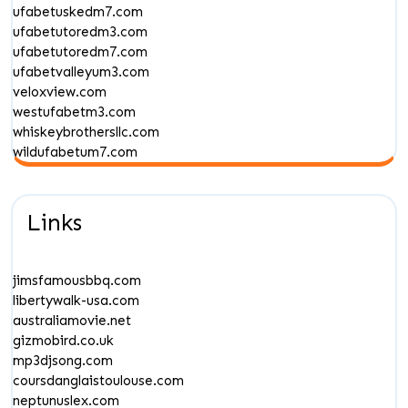
ufabetuskedm7.com
ufabetutoredm3.com
ufabetutoredm7.com
ufabetvalleyum3.com
veloxview.com
westufabetm3.com
whiskeybrothersllc.com
wildufabetum7.com
Links
jimsfamousbbq.com
libertywalk-usa.com
australiamovie.net
gizmobird.co.uk
mp3djsong.com
coursdanglaistoulouse.com
neptunuslex.com