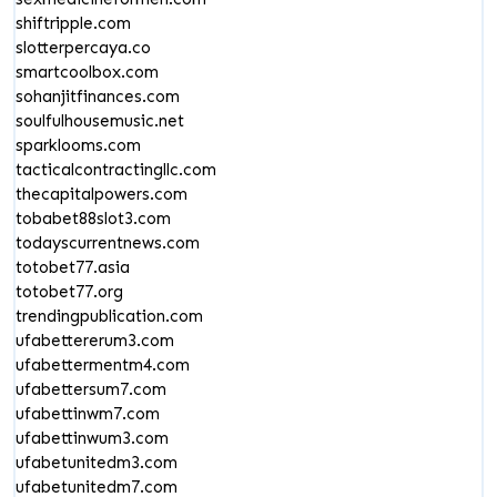
shiftripple.com
slotterpercaya.co
smartcoolbox.com
sohanjitfinances.com
soulfulhousemusic.net
sparklooms.com
tacticalcontractingllc.com
thecapitalpowers.com
tobabet88slot3.com
todayscurrentnews.com
totobet77.asia
totobet77.org
trendingpublication.com
ufabettererum3.com
ufabettermentm4.com
ufabettersum7.com
ufabettinwm7.com
ufabettinwum3.com
ufabetunitedm3.com
ufabetunitedm7.com