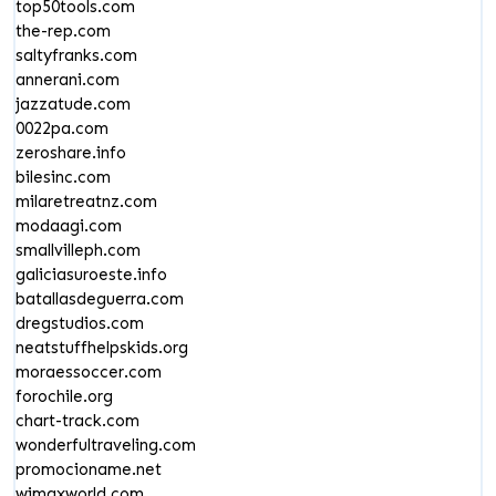
top50tools.com
the-rep.com
saltyfranks.com
annerani.com
jazzatude.com
0022pa.com
zeroshare.info
bilesinc.com
milaretreatnz.com
modaagi.com
smallvilleph.com
galiciasuroeste.info
batallasdeguerra.com
dregstudios.com
neatstuffhelpskids.org
moraessoccer.com
forochile.org
chart-track.com
wonderfultraveling.com
promocioname.net
wimaxworld.com