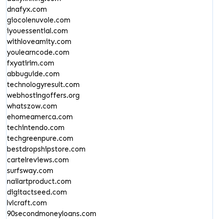
dnafyx.com
giocolenuvole.com
iyouessential.com
withloveamity.com
youlearncode.com
fxyatirim.com
abbuguide.com
technologyresult.com
webhostingoffers.org
whatszow.com
ehomeamerca.com
techintendo.com
techgreenpure.com
bestdropshipstore.com
cartelreviews.com
surfsway.com
nailartproduct.com
digitactseed.com
lvlcraft.com
90secondmoneyloans.com