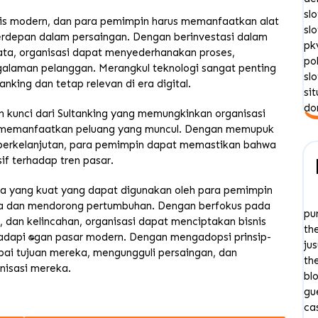
sl
is modern, dan para pemimpin harus memanfaatkan alat
sl
terdepan dalam persaingan. Dengan berinvestasi dalam
pk
 data, organisasi dapat menyederhanakan proses,
po
galaman pelanggan. Merangkul teknologi sangat penting
sl
king dan tetap relevan di era digital.
si
do
n kunci dari Sultanking yang memungkinkan organisasi
 memanfaatkan peluang yang muncul. Dengan memupuk
n berkelanjutan, para pemimpin dapat memastikan bahwa
if terhadap tren pasar.
ja yang kuat yang dapat digunakan oleh para pemimpin
ka dan mendorong pertumbuhan. Dengan berfokus pada
pu
 dan kelincahan, organisasi dapat menciptakan bisnis
th
pi tantangan pasar modern. Dengan mengadopsi prinsip-
ju
pai tujuan mereka, mengungguli persaingan, dan
th
nisasi mereka.
bl
gu
ca