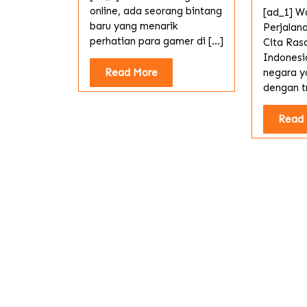
Dunia
online, ada seorang bintang
[ad_1] W
Game
baru yang menarik
Perjalana
Online
perhatian para gamer di [...]
Cita Ras
Indones
Read
Read More
negara y
More
dengan tra
Read