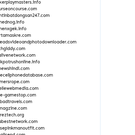
kerplaymasters.info
urseoncourse.com
ntinbatdongsan247.com
hednog.info
henxgek.info
rtamaskre.com
readsvideoandphotodownloader.com
chgiddy.com
alivenetwork.com
ckpotrushonline.info
newshindi.com
eecellphonedatabase.com
mersrope.com
ellewebmedia.com
ee-gamestop.com
nbadtravels.com
magzine.com
reztech.org
abestnetwork.com
ssepinkmanoutfit.com
ailsend.com