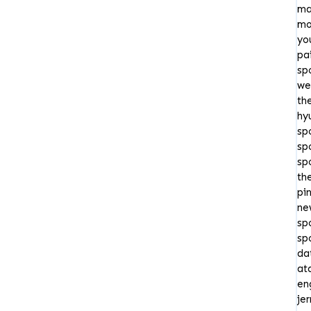
ma
mo
yo
pa
sp
we
th
hy
sp
sp
sp
th
pi
ne
sp
sp
da
at
en
je