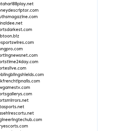
tahari88play.net
neydescriptor.com
uthsmagazine.com
inaidee.net
ortsdarkest.com
btoon.biz
esportswires.com
ungpro.com
ortingnewsnet.com
ortstime24day.com
orteslive.com
eblingblingshields.com
nkfrenchtipnails.com
wgamestv.com
ortsgallerys.com
ortsmirrors.net
tasports.net
asehirescortu.net
gineeringtechub.com
rryescorts.com