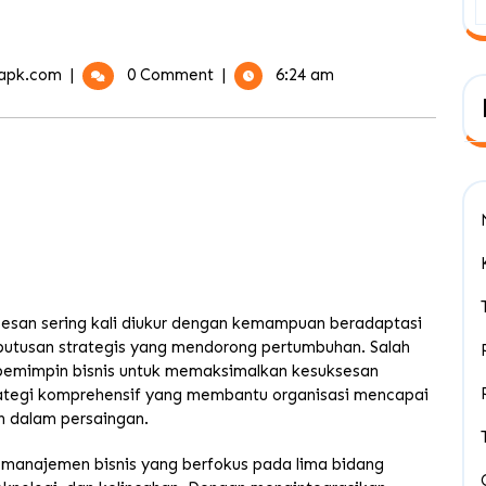
Memaksimalkan
apk.com
|
0 Comment
|
6:24 am
Kesuksesan
dengan
Sultanking:
Panduan
bagi
Pemimpin
Bisnis
sesan sering kali diukur dengan kemampuan beradaptasi
tusan strategis yang mendorong pertumbuhan. Salah
 pemimpin bisnis untuk memaksimalkan kesuksesan
rategi komprehensif yang membantu organisasi mencapai
n dalam persaingan.
p manajemen bisnis yang berfokus pada lima bidang