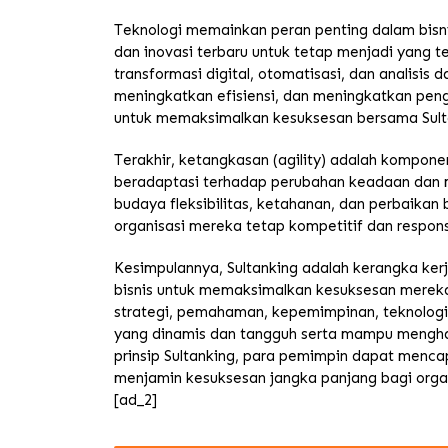
Teknologi memainkan peran penting dalam bisn
dan inovasi terbaru untuk tetap menjadi yang 
transformasi digital, otomatisasi, dan analisis
meningkatkan efisiensi, dan meningkatkan pen
untuk memaksimalkan kesuksesan bersama Sultan
Terakhir, ketangkasan (agility) adalah kompone
beradaptasi terhadap perubahan keadaan dan
budaya fleksibilitas, ketahanan, dan perbaika
organisasi mereka tetap kompetitif dan respons
Kesimpulannya, Sultanking adalah kerangka ker
bisnis untuk memaksimalkan kesuksesan mere
strategi, pemahaman, kepemimpinan, teknologi,
yang dinamis dan tangguh serta mampu menghada
prinsip Sultanking, para pemimpin dapat menca
menjamin kesuksesan jangka panjang bagi orga
[ad_2]