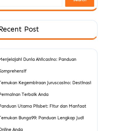
Recent Post
Menjelajahi Dunia Ahlicasino: Panduan
Komprehensif
Temukan Kegembiraan Juruscasino: Destinasi
Permainan Terbaik Anda
Panduan Utama Plisbet: Fitur dan Manfaat
Temukan Bunga99: Panduan Lengkap Judi
Online Anda