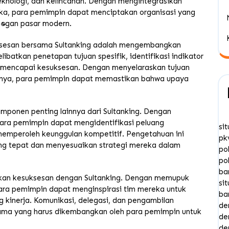
knologi, dan kelincahan. Dengan mengintegrasikan
eka, para pemimpin dapat menciptakan organisasi yang
tangan pasar modern.
sesan bersama Sultanking adalah mengembangkan
elibatkan penetapan tujuan spesifik, identifikasi indikator
k mencapai kesuksesan. Dengan menyelaraskan tujuan
asnya, para pemimpin dapat memastikan bahwa upaya
ponen penting lainnya dari Sultanking. Dengan
 para pemimpin dapat mengidentifikasi peluang
si
emperoleh keunggulan kompetitif. Pengetahuan ini
pk
 tepat dan menyesuaikan strategi mereka dalam
po
po
ba
kan kesuksesan dengan Sultanking. Dengan memupuk
si
 para pemimpin dapat menginspirasi tim mereka untuk
ba
kinerja. Komunikasi, delegasi, dan pengambilan
de
tama yang harus dikembangkan oleh para pemimpin untuk
de
de