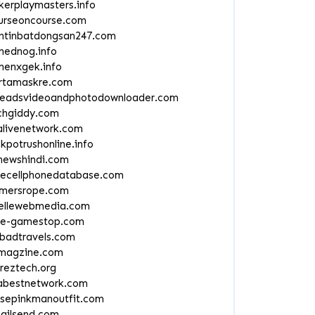
kerplaymasters.info
urseoncourse.com
ntinbatdongsan247.com
hednog.info
henxgek.info
rtamaskre.com
readsvideoandphotodownloader.com
chgiddy.com
alivenetwork.com
ckpotrushonline.info
newshindi.com
eecellphonedatabase.com
mersrope.com
ellewebmedia.com
ee-gamestop.com
nbadtravels.com
magzine.com
reztech.org
abestnetwork.com
ssepinkmanoutfit.com
ailsend.com