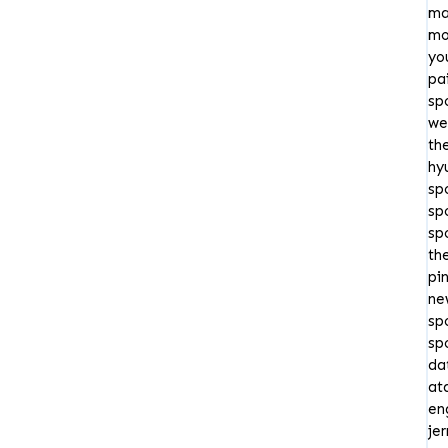
ma
mo
yo
pa
sp
we
th
hy
sp
sp
sp
th
pi
ne
sp
sp
da
at
en
je