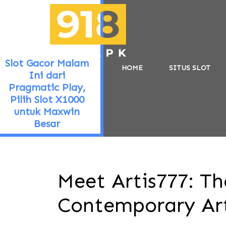
Skip
to
content
Slot Gacor Malam
HOME
SITUS SLOT
Ini dari
Pragmatic Play,
Pilih Slot X1000
untuk Maxwin
Besar
Meet Artis777: Th
Contemporary Ar