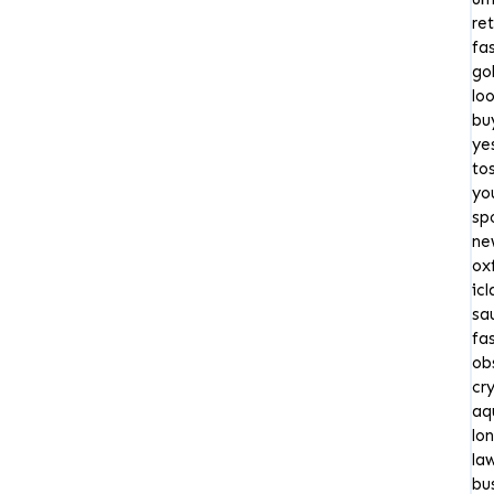
re
fa
go
lo
bu
ye
to
yo
sp
ne
ox
ic
sa
fa
ob
cr
aq
lo
la
bu