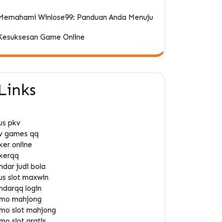
Memahami Winlose99: Panduan Anda Menuju
Kesuksesan Game Online
Links
tus pkv
v games qq
ker online
kerqq
ndar judi bola
tus slot maxwin
ndarqq login
mo mahjong
mo slot mahjong
mo slot gratis