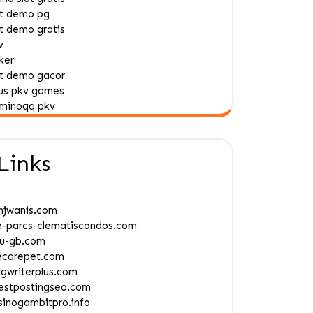
ot demo pg
ot demo gratis
v
ker
ot demo gacor
tus pkv games
minoqq pkv
Links
njwanis.com
e-parcs-clematiscondos.com
su-gb.com
ecarepet.com
ogwriterplus.com
estpostingseo.com
sinogambitpro.info