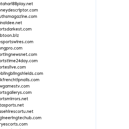
tahari88play.net
neydescriptor.com
uthsmagazine.com
inaidee.net
ortsdarkest.com
btoon.biz
esportswires.com
ungpro.com
ortingnewsnet.com
ortstime24day.com
orteslive.com
eblingblingshields.com
nkfrenchtipnails.com
wgamestv.com
ortsgallerys.com
ortsmirrors.net
tasports.net
asehirescortu.net
gineeringtechub.com
rryescorts.com