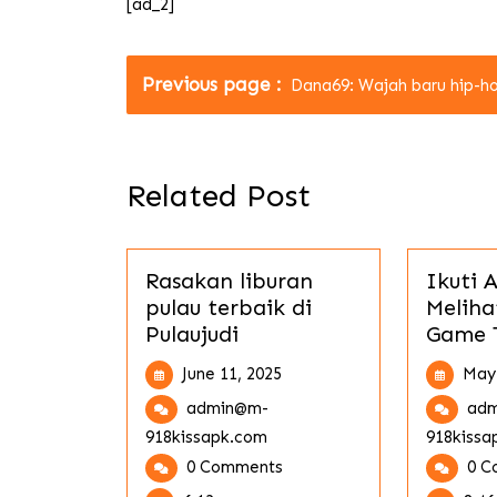
[ad_2]
Post
Older
Previous page
Dana69: Wajah baru hip-h
navigation
Posts
Related Post
Rasakan liburan
Ikuti 
pulau terbaik di
Meliha
Pulaujudi
Game 
June
June 11, 2025
May 
11,
admin@m-
ad
2025
Rasakan
918kissapk.com
918kissa
liburan
0 Comments
0 C
pulau