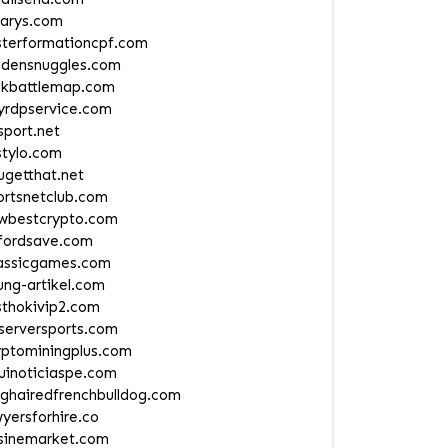
tarys.com
sterformationcpf.com
ldensnuggles.com
okbattlemap.com
yrdpservice.com
sport.net
stylo.com
ugetthat.net
ortsnetclub.com
wbestcrypto.com
fordsave.com
lassicgames.com
ung-artikel.com
sthokivip2.com
serversports.com
yptominingplus.com
uinoticiaspe.com
nghairedfrenchbulldog.com
wyersforhire.co
sinemarket.com