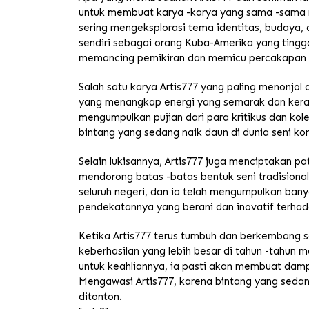
untuk membuat karya -karya yang sama -sama 
sering mengeksplorasi tema identitas, budaya,
sendiri sebagai orang Kuba-Amerika yang tinggal
memancing pemikiran dan memicu percakapan t
Salah satu karya Artis777 yang paling menonjol a
yang menangkap energi yang semarak dan keraga
mengumpulkan pujian dari para kritikus dan kol
bintang yang sedang naik daun di dunia seni ko
Selain lukisannya, Artis777 juga menciptakan p
mendorong batas -batas bentuk seni tradisional
seluruh negeri, dan ia telah mengumpulkan ba
pendekatannya yang berani dan inovatif terhad
Ketika Artis777 terus tumbuh dan berkembang s
keberhasilan yang lebih besar di tahun -tahun 
untuk keahliannya, ia pasti akan membuat dam
Mengawasi Artis777, karena bintang yang sedang
ditonton.