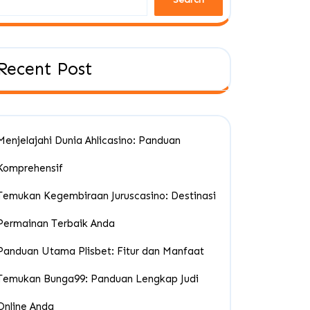
Recent Post
Menjelajahi Dunia Ahlicasino: Panduan
Komprehensif
Temukan Kegembiraan Juruscasino: Destinasi
Permainan Terbaik Anda
Panduan Utama Plisbet: Fitur dan Manfaat
Temukan Bunga99: Panduan Lengkap Judi
Online Anda