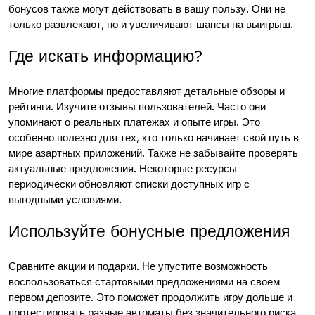
бонусов также могут действовать в вашу пользу. Они не
только развлекают, но и увеличивают шансы на выигрыш.
Где искать информацию?
Многие платформы предоставляют детальные обзоры и
рейтинги. Изучите отзывы пользователей. Часто они
упоминают о реальных платежах и опыте игры. Это
особенно полезно для тех, кто только начинает свой путь в
мире азартных приложений. Также не забывайте проверять
актуальные предложения. Некоторые ресурсы
периодически обновляют списки доступных игр с
выгодными условиями.
Используйте бонусные предложения
Сравните акции и подарки. Не упустите возможность
воспользоваться стартовыми предложениями на своем
первом депозите. Это поможет продолжить игру дольше и
протестировать разные автоматы без значительного риска