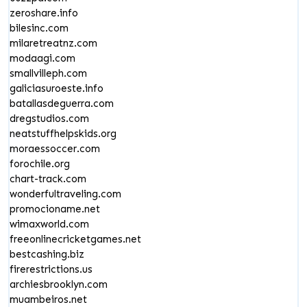
zeroshare.info
bilesinc.com
milaretreatnz.com
modaagi.com
smallvilleph.com
galiciasuroeste.info
batallasdeguerra.com
dregstudios.com
neatstuffhelpskids.org
moraessoccer.com
forochile.org
chart-track.com
wonderfultraveling.com
promocioname.net
wimaxworld.com
freeonlinecricketgames.net
bestcashing.biz
firerestrictions.us
archiesbrooklyn.com
muambeiros.net