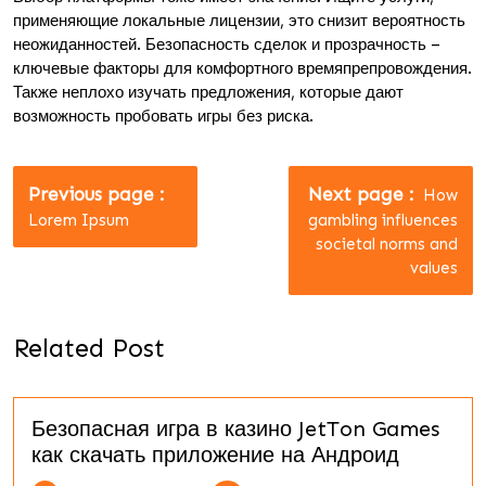
применяющие локальные лицензии, это снизит вероятность
неожиданностей. Безопасность сделок и прозрачность –
ключевые факторы для комфортного времяпрепровождения.
Также неплохо изучать предложения, которые дают
возможность пробовать игры без риска.
Post
navigation
Older
Newer
Previous page
Next page
How
Posts
Posts
Lorem Ipsum
gambling influences
societal norms and
values
Related Post
Безопасная игра в казино JetTon Games
как скачать приложение на Андроид