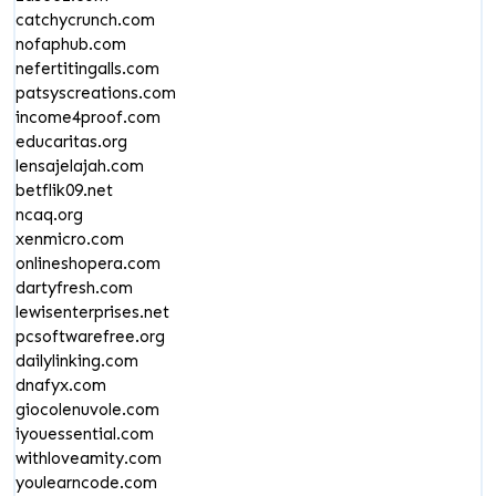
catchycrunch.com
nofaphub.com
nefertitingalls.com
patsyscreations.com
income4proof.com
educaritas.org
lensajelajah.com
betflik09.net
ncaq.org
xenmicro.com
onlineshopera.com
dartyfresh.com
lewisenterprises.net
pcsoftwarefree.org
dailylinking.com
dnafyx.com
giocolenuvole.com
iyouessential.com
withloveamity.com
youlearncode.com