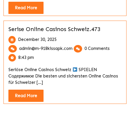
рум
Read
Read More
–
More
Вход.798
Serise Online Casinos Schweiz.473
December
December 30, 2025
30,
Serise
admin@m-918kissapk.com
0 Comments
2025
Online
8:43 pm
Casinos
Schweiz.473
Seriöse Online Casinos Schweiz
SPIELEN
Содержимое Die besten und sichersten Online Casinos
für Schweizer [...]
Read
Read More
More