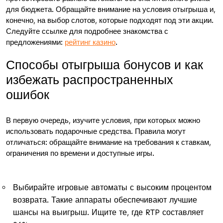
для бюджета. Обращайте внимание на условия отыгрыша и,
конечно, на выбор слотов, которые подходят под эти акции.
Следуйте ссылке для подробнее знакомства с
предложениями:
рейтинг казино
.
Способы отыгрыша бонусов и как
избежать распространенных
ошибок
В первую очередь, изучите условия, при которых можно
использовать подарочные средства. Правила могут
отличаться: обращайте внимание на требования к ставкам,
ограничения по времени и доступные игры.
Выбирайте игровые автоматы с высоким процентом
возврата. Такие аппараты обеспечивают лучшие
шансы на выигрыш. Ищите те, где RTP составляет