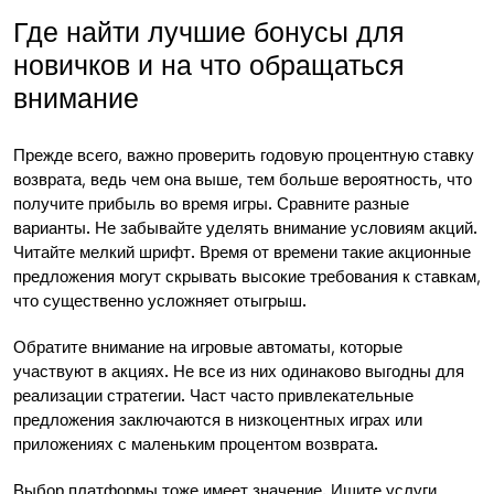
Где найти лучшие бонусы для
новичков и на что обращаться
внимание
Прежде всего, важно проверить годовую процентную ставку
возврата, ведь чем она выше, тем больше вероятность, что
получите прибыль во время игры. Сравните разные
варианты. Не забывайте уделять внимание условиям акций.
Читайте мелкий шрифт. Время от времени такие акционные
предложения могут скрывать высокие требования к ставкам,
что существенно усложняет отыгрыш.
Обратите внимание на игровые автоматы, которые
участвуют в акциях. Не все из них одинаково выгодны для
реализации стратегии. Част часто привлекательные
предложения заключаются в низкоцентных играх или
приложениях с маленьким процентом возврата.
Выбор платформы тоже имеет значение. Ищите услуги,