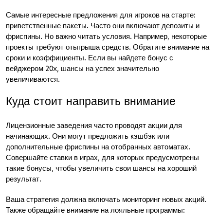
Самые интересные предложения для игроков на старте:
приветственные пакеты. Часто они включают депозиты и
фриспины. Но важно читать условия. Например, некоторые
проекты требуют отыгрыша средств. Обратите внимание на
сроки и коэффициенты. Если вы найдете бонус с
вейджером 20x, шансы на успех значительно
увеличиваются.
Куда стоит направить внимание
Лицензионные заведения часто проводят акции для
начинающих. Они могут предложить кэшбэк или
дополнительные фриспины на отобранных автоматах.
Совершайте ставки в играх, для которых предусмотрены
такие бонусы, чтобы увеличить свои шансы на хороший
результат.
Ваша стратегия должна включать мониторинг новых акций.
Также обращайте внимание на лояльные программы: