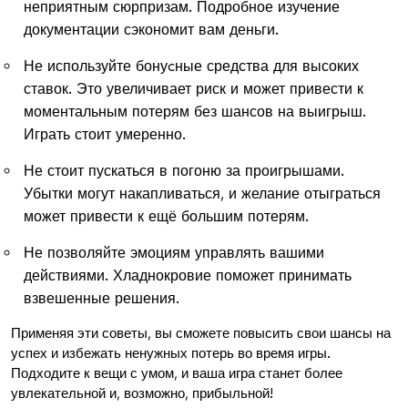
неприятным сюрпризам. Подробное изучение
документации сэкономит вам деньги.
Не используйте бонуcные средства для высоких
ставок. Это увеличивает риск и может привести к
моментальным потерям без шансов на выигрыш.
Играть стоит умеренно.
Не стоит пускаться в погоню за проигрышами.
Убытки могут накапливаться, и желание отыграться
может привести к ещё большим потерям.
Не позволяйте эмоциям управлять вашими
действиями. Хладнокровие поможет принимать
взвешенные решения.
Применяя эти советы, вы сможете повысить свои шансы на
успех и избежать ненужных потерь во время игры.
Подходите к вещи с умом, и ваша игра станет более
увлекательной и, возможно, прибыльной!