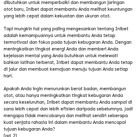
dibutuhkan untuk memperbaiki dan membangun jaringan
otot baru, Inibet dapat membantu Anda melihat keuntungan
yang lebih cepat dalam kekuatan dan ukuran otot.
Tapi mungkin hal yang paling mengesankan tentang Inibet
adalah kemampuannya untuk membantu Anda tetap
termotivasi dan fokus pada tujuan kebugaran Anda. Dengan
meningkatkan tingkat energi Anda dan memberi Anda
kejelasan mental yang Anda butuhkan untuk melewati
bahkan latihan terberat, Inibet dapat membantu Anda tetap
di jalur dan membuat kemajuan menuju tujuan Anda setiap
hari.
Apakah Anda ingin menurunkan berat badan, membangun
otot, atau hanya meningkatkan tingkat kebugaran Anda
secara keseluruhan, Inibet dapat membantu Anda sampai di
sana lebih cepat dan lebih efisien daripada sebelumnya. Jadi
mengapa tidak mencobanya dan melihat sendiri seberapa
kuat senjata rahasia ini dalam membantu Anda mencapai
tujuan kebugaran Anda?
[ad_2]