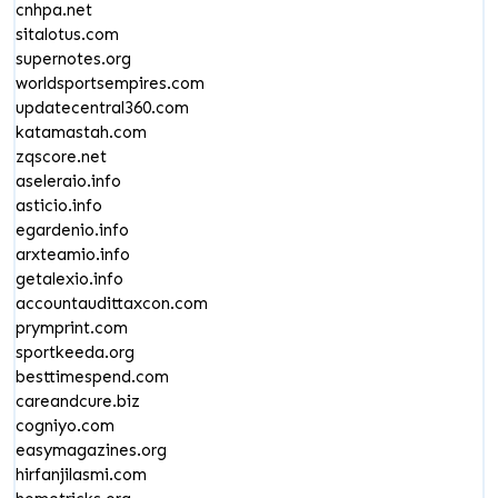
cnhpa.net
sitalotus.com
supernotes.org
worldsportsempires.com
updatecentral360.com
katamastah.com
zqscore.net
aseleraio.info
asticio.info
egardenio.info
arxteamio.info
getalexio.info
accountaudittaxcon.com
prymprint.com
sportkeeda.org
besttimespend.com
careandcure.biz
cogniyo.com
easymagazines.org
hirfanjilasmi.com