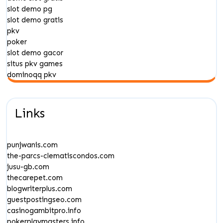
slot demo pg
slot demo gratis
pkv
poker
slot demo gacor
situs pkv games
dominoqq pkv
Links
punjwanis.com
the-parcs-clematiscondos.com
jusu-gb.com
thecarepet.com
blogwriterplus.com
guestpostingseo.com
casinogambitpro.info
pokerplaymasters.info