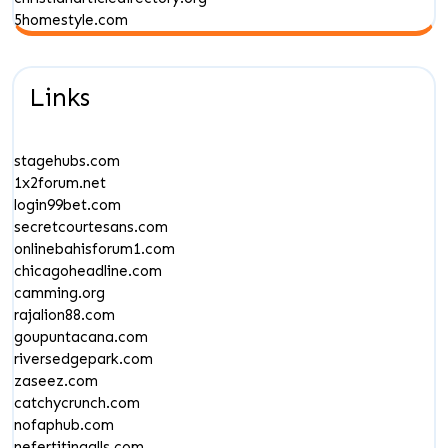
5homestyle.com
Links
stagehubs.com
1x2forum.net
login99bet.com
secretcourtesans.com
onlinebahisforum1.com
chicagoheadline.com
camming.org
rajalion88.com
goupuntacana.com
riversedgepark.com
zaseez.com
catchycrunch.com
nofaphub.com
nefertitingalls.com