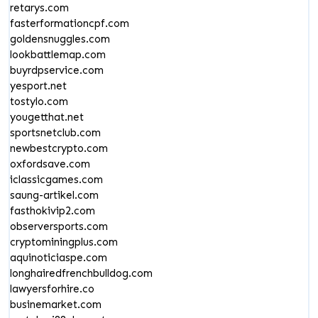
retarys.com
fasterformationcpf.com
goldensnuggles.com
lookbattlemap.com
buyrdpservice.com
yesport.net
tostylo.com
yougetthat.net
sportsnetclub.com
newbestcrypto.com
oxfordsave.com
iclassicgames.com
saung-artikel.com
fasthokivip2.com
observersports.com
cryptominingplus.com
aquinoticiaspe.com
longhairedfrenchbulldog.com
lawyersforhire.co
businemarket.com