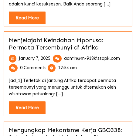
Meni
adalah kunci kesuksesan. Baik Anda seorang [...]
Prod
And
Read
Read More
More
Menjelajahi Keindahan Mponusa:
Permata Tersembunyi di Afrika
January
Menjela
January 7, 2025
admin@m-918kissapk.com
7,
Keinda
0 Comments
12:54 am
2025
Mponus
Permat
[ad_1] Terletak di jantung Afrika terdapat permata
Tersem
tersembunyi yang menunggu untuk ditemukan oleh
di
wisatawan petualang: [...]
Afrika
Read
Read More
More
Mengungkap Mekanisme Kerja GBO338: