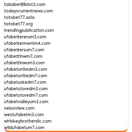
tobabet88slot3.com
todayscurrentnews.com
totobet77.asia
totobet77.org
trendingpublication.com
ufabettererum3.com
ufabettermentm4.com
ufabettersum7.com
ufabettinwm7.com
ufabettinwum3.com
ufabetunitedm3.com
ufabetunitedm7.com
ufabetuskedm7.com
ufabetutoredm3.com
ufabetutoredm7.com
ufabetvalleyum3.com
veloxview.com
westufabetm3.com
whiskeybrothersllc.com
wildufabetum7.com