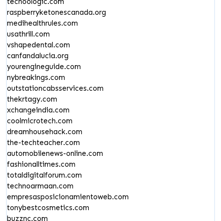
techoologic.com
raspberryketonescanada.org
medihealthrules.com
usathrill.com
vshapedental.com
canfandalucia.org
yourengineguide.com
nybreakings.com
outstationcabsservices.com
thekrtagy.com
xchangeindia.com
coolmicrotech.com
dreamhousehack.com
the-techteacher.com
automobilenews-online.com
fashionalltimes.com
totaldigitalforum.com
technoarmaan.com
empresasposicionamientoweb.com
tonybestcosmetics.com
buzznc.com