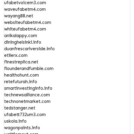
ufabetvoicem3.com
waveufabetm4.com
wayang88.net
websiteufabetm4.com
whiteufabetm4.com
anikalappy.com
dininghelsinki.info
duanfrescariverside.info
etilerx.com
finestreplica.net
flounderandfumble.com
healthohunt.com
retefuturah.info
smartinvestinginfo.info
technewsalliance.com
technonetmarket.com
tedstanger.net
ufabett732um3.com
uskola.info
wagonpaints.info