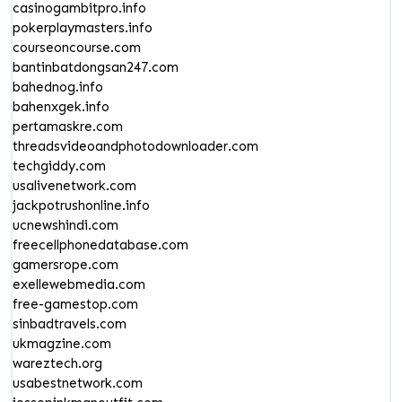
casinogambitpro.info
pokerplaymasters.info
courseoncourse.com
bantinbatdongsan247.com
bahednog.info
bahenxgek.info
pertamaskre.com
threadsvideoandphotodownloader.com
techgiddy.com
usalivenetwork.com
jackpotrushonline.info
ucnewshindi.com
freecellphonedatabase.com
gamersrope.com
exellewebmedia.com
free-gamestop.com
sinbadtravels.com
ukmagzine.com
wareztech.org
usabestnetwork.com