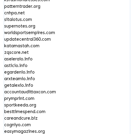
patterntrader.org
cnhpa.net
sitalotus.com
supernotes.org
worldsportsempires.com
updatecentral360.com
katamastah.com
zqscore.net
aseleraio.info
asticio.info
egardenio.info
arxteamio.info
getalexio.info
accountaudittaxcon.com
prymprint.com
sportkeeda.org
besttimespend.com
careandcure.biz
cogniyo.com
easymagazines.org