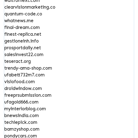
waitfornext.com
clearvisionmarketing.co
quantum-code.co
whatnews.me
final-dream.com
finest-replica.net
gestioneinh.info
prosportdaily.net
salesinvest22.com
teseract.org
trendy-ama-shop.com
ufabett732m7.com
visiofood.com
droidwindow.com
freeprsubmission.com
ufagold666.com
myinteriorblog.com
bnewsindia.com
techiepick.com
bamzyshop.com
pondycars.com