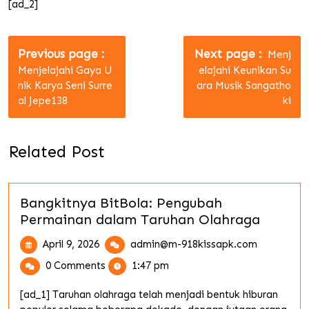
[ad_2]
Post
navigation
Older
Newer
Previous page
Next page
Menj
Posts
Posts
Menjelajahi Gaya U
elajahi Keunikan Su
nik Karya Seni Surre
ara Musik Sangatho
al Jepe138
ki
Related Post
Bangkitnya BitBola: Pengubah
Permainan dalam Taruhan Olahraga
April
Bangkitny
April 9, 2026
admin@m-918kissapk.com
9,
BitBola:
0 Comments
1:47 pm
2026
Pengubah
Permainan
[ad_1] Taruhan olahraga telah menjadi bentuk hiburan
dalam