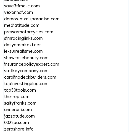
save3time-c.com
vexonhcf.com
demos-pixelsparadise.com
mediatitude.com
prewarmotorcycles.com
simracinglinks.com
dosyamerkezi.net
le-surrealisme.com
showcasebeauty.com
insurancepolicyexpert.com
statkeycompany.com
carolinadeckbuilders.com
topinvestingblog.com
top50tools.com
the-rep.com
saltyfranks.com
annerani.com
jazzatude.com
0022pa.com
zeroshare.info