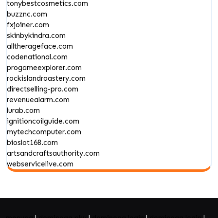
tonybestcosmetics.com
buzznc.com
fxjoiner.com
skinbykindra.com
alltherageface.com
codenational.com
progameexplorer.com
rockislandroastery.com
directselling-pro.com
revenuealarm.com
lurab.com
ignitioncoilguide.com
mytechcomputer.com
bioslot168.com
artsandcraftsauthority.com
webservicelive.com