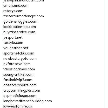
jessepinkmanoutfit.com
umailsend.com
retarys.com
fasterformationcpf.com
goldensnuggles.com
lookbattlemap.com
buyrdpservice.com
yesport.net
tostylo.com
yougetthat.net
sportsnetclub.com
newbestcrypto.com
oxfordsave.com
iclassicgames.com
saung-artikel.com
fasthokivip2.com
observersports.com
cryptominingplus.com
aquinoticiaspe.com
longhairedfrenchbulldog.com
lawyersforhire.co