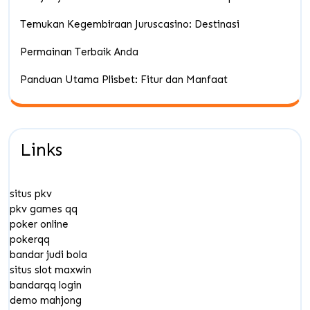
Temukan Kegembiraan Juruscasino: Destinasi
Permainan Terbaik Anda
Panduan Utama Plisbet: Fitur dan Manfaat
Links
situs pkv
pkv games qq
poker online
pokerqq
bandar judi bola
situs slot maxwin
bandarqq login
demo mahjong