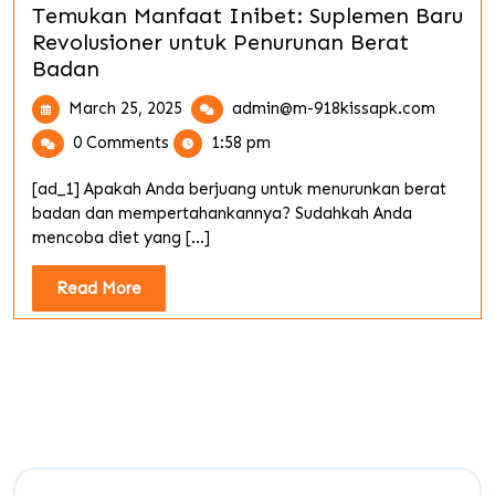
Temukan Manfaat Inibet: Suplemen Baru
Revolusioner untuk Penurunan Berat
Badan
March
Temuka
March 25, 2025
admin@m-918kissapk.com
25,
Manfaa
0 Comments
1:58 pm
2025
Inibet:
Suplem
[ad_1] Apakah Anda berjuang untuk menurunkan berat
Baru
badan dan mempertahankannya? Sudahkah Anda
Revolus
mencoba diet yang [...]
untuk
Penuru
Read
Read More
Berat
More
Badan