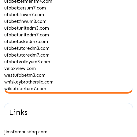
ufabettermentm4.com
ufabettersum7.com
ufabettinwm7.com
ufabettinwum3.com
ufabetunitedm3.com
ufabetunitedm7.com
ufabetuskedm7.com
ufabetutoredm3.com
ufabetutoredm7.com
ufabetvalleyum3.com
veloxview.com
westufabetm3.com
whiskeybrothersllc.com
wildufabetum7.com
Links
jimsfamousbbq.com