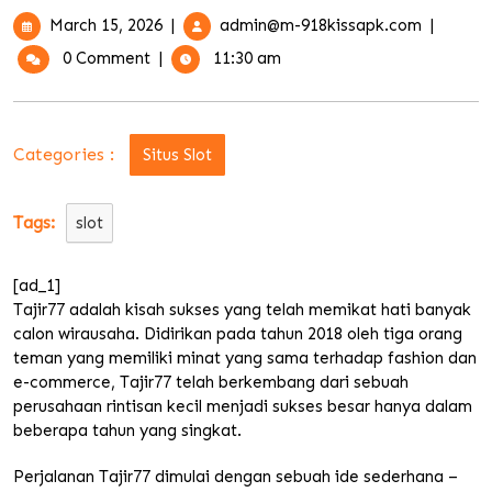
March
Dari
March 15, 2026
|
admin@m-918kissapk.com
|
15,
Permula
0 Comment
|
11:30 am
2026
Kecil
Hingga
Kesukse
Besar:
Categories :
Situs Slot
Kisah
Tajir77
Tags:
slot
[ad_1]
Tajir77 adalah kisah sukses yang telah memikat hati banyak
calon wirausaha. Didirikan pada tahun 2018 oleh tiga orang
teman yang memiliki minat yang sama terhadap fashion dan
e-commerce, Tajir77 telah berkembang dari sebuah
perusahaan rintisan kecil menjadi sukses besar hanya dalam
beberapa tahun yang singkat.
Perjalanan Tajir77 dimulai dengan sebuah ide sederhana –