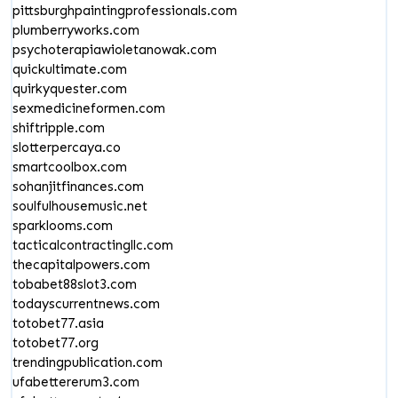
pittsburghpaintingprofessionals.com
plumberryworks.com
psychoterapiawioletanowak.com
quickultimate.com
quirkyquester.com
sexmedicineformen.com
shiftripple.com
slotterpercaya.co
smartcoolbox.com
sohanjitfinances.com
soulfulhousemusic.net
sparklooms.com
tacticalcontractingllc.com
thecapitalpowers.com
tobabet88slot3.com
todayscurrentnews.com
totobet77.asia
totobet77.org
trendingpublication.com
ufabettererum3.com