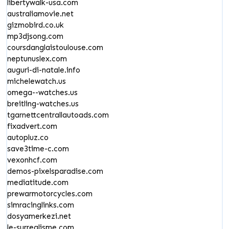
libertywalk-usa.com
australiamovie.net
gizmobird.co.uk
mp3djsong.com
coursdanglaistoulouse.com
neptunuslex.com
auguri-di-natale.info
michelewatch.us
omega--watches.us
breitling-watches.us
tgarnettcentrallautoads.com
fixadvert.com
autopluz.co
save3time-c.com
vexonhcf.com
demos-pixelsparadise.com
mediatitude.com
prewarmotorcycles.com
simracinglinks.com
dosyamerkezi.net
le-surrealisme.com