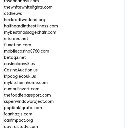
roseandbasil.com
thewhitewhitelights.com
atdhe.ws
heckrodtwetland.org
halfheardinthestillness.com
mybestmassagechair.com
ericreed.net
fluxetine.com
mobilecasino8760.com
betqq3.net
casinoloans5.us
CasinoAuction.us
kipooglecouk.us
mykitchennhome.com
aumoulinvert.com
thefoodiepassport.com
superwindowproject.com
papibakigrafo.com
icanhazjs.com
canimpact.org
goviralstudy.com