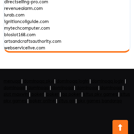
directselling-pro.com
revenuealarm.com
lurab.com
ignitioncoilguide.com
mytechcomputer.com
bioslot168.com
artsandcraftsauthority.com
webservicelive.com
menuqq
|
dominoqq pkv
|
dominoqq login
|
dominoqq login
|
dominoqq
|
dominoqq
|
dominoqq
|
dominoqq
|
dominoqq
|
slot maxwin
|
poker
|
poker
|
qq poker
|
situs pkv games
|
situs
pkv games
|
poker online
|
situs qq
|
pkv games bandarqq
Bac