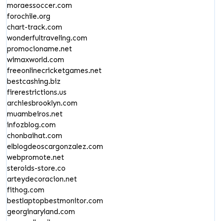
moraessoccer.com
forochile.org
chart-track.com
wonderfultraveling.com
promocioname.net
wimaxworld.com
freeonlinecricketgames.net
bestcashing.biz
firerestrictions.us
archiesbrooklyn.com
muambeiros.net
infozblog.com
chonbaihat.com
elblogdeoscargonzalez.com
webpromote.net
steroids-store.co
arteydecoracion.net
fithog.com
bestlaptopbestmonitor.com
georginaryland.com