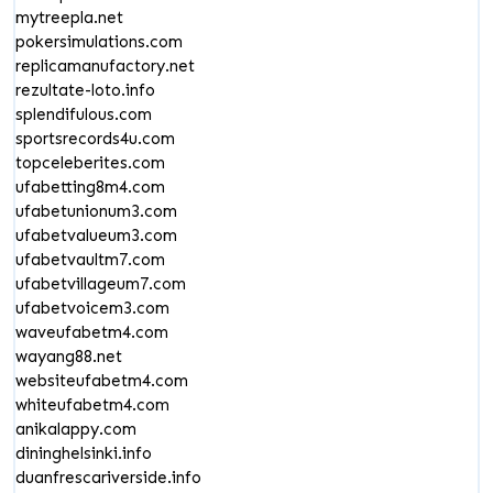
mytreepla.net
pokersimulations.com
replicamanufactory.net
rezultate-loto.info
splendifulous.com
sportsrecords4u.com
topceleberites.com
ufabetting8m4.com
ufabetunionum3.com
ufabetvalueum3.com
ufabetvaultm7.com
ufabetvillageum7.com
ufabetvoicem3.com
waveufabetm4.com
wayang88.net
websiteufabetm4.com
whiteufabetm4.com
anikalappy.com
dininghelsinki.info
duanfrescariverside.info