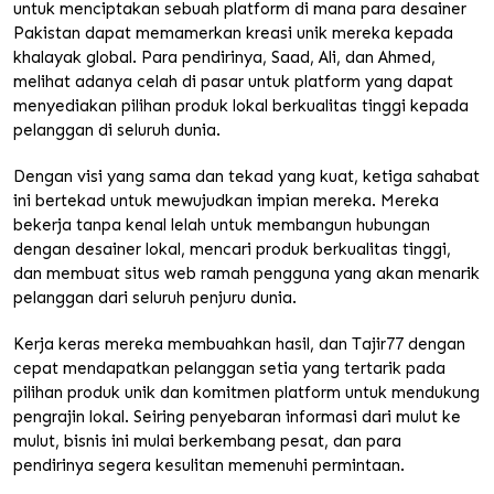
untuk menciptakan sebuah platform di mana para desainer
Pakistan dapat memamerkan kreasi unik mereka kepada
khalayak global. Para pendirinya, Saad, Ali, dan Ahmed,
melihat adanya celah di pasar untuk platform yang dapat
menyediakan pilihan produk lokal berkualitas tinggi kepada
pelanggan di seluruh dunia.
Dengan visi yang sama dan tekad yang kuat, ketiga sahabat
ini bertekad untuk mewujudkan impian mereka. Mereka
bekerja tanpa kenal lelah untuk membangun hubungan
dengan desainer lokal, mencari produk berkualitas tinggi,
dan membuat situs web ramah pengguna yang akan menarik
pelanggan dari seluruh penjuru dunia.
Kerja keras mereka membuahkan hasil, dan Tajir77 dengan
cepat mendapatkan pelanggan setia yang tertarik pada
pilihan produk unik dan komitmen platform untuk mendukung
pengrajin lokal. Seiring penyebaran informasi dari mulut ke
mulut, bisnis ini mulai berkembang pesat, dan para
pendirinya segera kesulitan memenuhi permintaan.