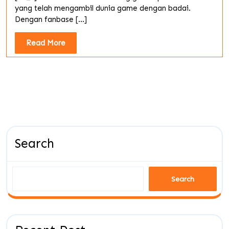
Kenzo1
yang telah mengambil dunia game dengan badai.
Panda
Dengan fanbase [...]
tentan
Kehidu
Read
Read More
Seoran
More
Gamer
Profesi
Search
Search