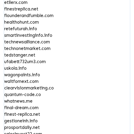
etilerx.com
finestreplica.net
flounderandfumble.com
healthohunt.com
retefuturah.info
smartinvestinginfo.info
technewsalliance.com
technonetmarket.com
tedstanger.net
ufabett732um3.com
uskola.info
wagonpaints.info
waitfornext.com
clearvisionmarketing.co
quantum-code.co
whatnews.me
final-dream.com
finest-replica.net
gestioneinh.info
prosportdaily.net