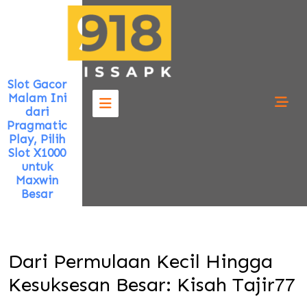
Skip
to
content
Slot Gacor
Malam Ini
dari
Pragmatic
Play, Pilih
Slot X1000
untuk
Maxwin
Besar
Dari Permulaan Kecil Hingga
Kesuksesan Besar: Kisah Tajir77