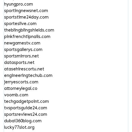
hyungpro.com
sportingnewsnet.com
sportstime24day.com
sporteslive.com
theblingblingshields.com
pinkfrenchtipnails.com
newgamestv.com
sportsgallerys.com
sportsmirrors.net
datasports.net
atasehirescortu.net
engineeringtechub.com
jerryescorts.com
attorneylegal.co
voomb.com
techgadgetpoint.com
tvsportsguide24.com
sportsreviews24.com
dubai360blog.com
lucky77slot.org