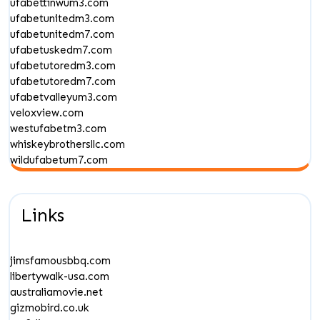
ufabettinwum3.com
ufabetunitedm3.com
ufabetunitedm7.com
ufabetuskedm7.com
ufabetutoredm3.com
ufabetutoredm7.com
ufabetvalleyum3.com
veloxview.com
westufabetm3.com
whiskeybrothersllc.com
wildufabetum7.com
Links
jimsfamousbbq.com
libertywalk-usa.com
australiamovie.net
gizmobird.co.uk