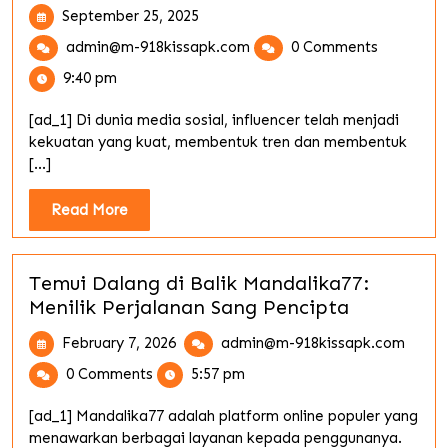
September
September 25, 2025
25,
Temui
admin@m-918kissapk.com
0 Comments
2025
Rajajp:
9:40 pm
Influencer
membuat
[ad_1] Di dunia media sosial, influencer telah menjadi
gelombang
kekuatan yang kuat, membentuk tren dan membentuk
di
[...]
Instagram
Read
Read More
More
Temui Dalang di Balik Mandalika77:
Menilik Perjalanan Sang Pencipta
February
Temui
February 7, 2026
admin@m-918kissapk.com
7,
Dalan
0 Comments
5:57 pm
2026
di
Balik
[ad_1] Mandalika77 adalah platform online populer yang
Manda
menawarkan berbagai layanan kepada penggunanya.
Menili