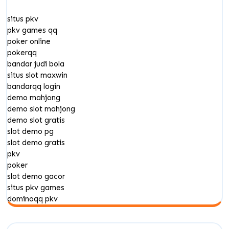
situs pkv
pkv games qq
poker online
pokerqq
bandar judi bola
situs slot maxwin
bandarqq login
demo mahjong
demo slot mahjong
demo slot gratis
slot demo pg
slot demo gratis
pkv
poker
slot demo gacor
situs pkv games
dominoqq pkv