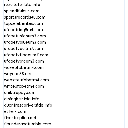
rezultate-loto.info
splendifulous.com
sportsrecords4u.com
topceleberites.com
ufabetting8m4.com
ufabetunionum3.com
ufabetvalueum3.com
ufabetvaultm7.com
ufabetvillageum7.com
ufabetvoicem3.com
waveufabetm4.com
wayang88.net
websiteufabetm4.com
whiteufabetm4.com
anikalappy.com
dininghelsinki.info
duanfrescariverside.info
etilerx.com
finestreplica.net
flounderandfumble.com