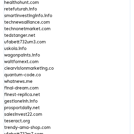
healthohunt.com
retefuturah.info
smartinvestinginfo.info
technewsalliance.com
technonetmarket.com
tedstanger.net
ufabett732um3.com
uskola.info
wagonpaints.info
waitfornext.com
clearvisionmarketing.co
quantum-code.co
whatnews.me
final-dream.com
finest-replica.net
gestioneinh.info
prosportdaily.net
salesinvest22.com
teseract.org
trendy-ama-shop.com