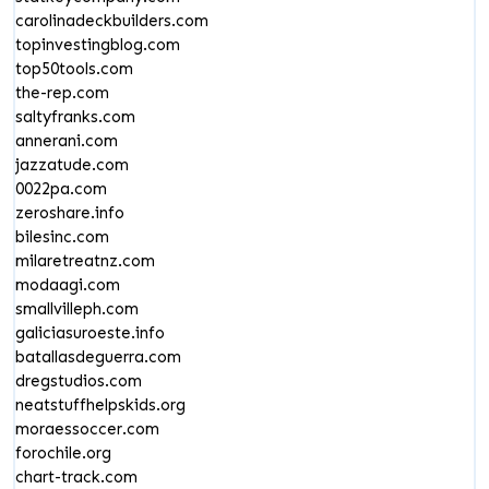
carolinadeckbuilders.com
topinvestingblog.com
top50tools.com
the-rep.com
saltyfranks.com
annerani.com
jazzatude.com
0022pa.com
zeroshare.info
bilesinc.com
milaretreatnz.com
modaagi.com
smallvilleph.com
galiciasuroeste.info
batallasdeguerra.com
dregstudios.com
neatstuffhelpskids.org
moraessoccer.com
forochile.org
chart-track.com