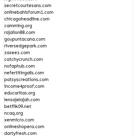
secretcourtesans.com
onlinebahisforum1.com
chicagoheadline.com
camming.org
rajalion88.com
goupuntacana.com
riversedgepark.com
zaseez.com
catchycrunch.com
nofaphub.com
nefertitingalls.com
patsyscreations.com
income4proof.com
educaritas.org
lensajelajah.com
betflik09.net
ncaq.org
xenmicro.com
onlineshopera.com
dartyfresh.com