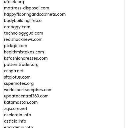
ufalek.org
mattress-disposal.com
happyflooringandcabinets.com
bodybuildinglife.co
qrdoggy.com
technologygud.com
realshocknews.com
pickgb.com
healthmistakes.com
ksfashiondresses.com
patterntrader.org
cnhpa.net
sitalotus.com
supernotes.org
worldsportsempires.com
updatecentral360.com
katamastah.com
zqscore.net
aseleraio.info
asticio.info
egardenio.info