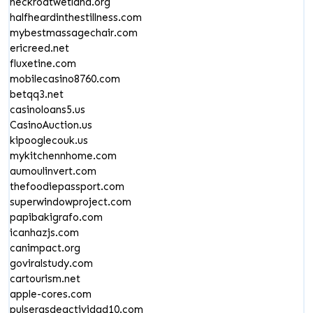
heckrodtwetland.org
halfheardinthestillness.com
mybestmassagechair.com
ericreed.net
fluxetine.com
mobilecasino8760.com
betqq3.net
casinoloans5.us
CasinoAuction.us
kipooglecouk.us
mykitchennhome.com
aumoulinvert.com
thefoodiepassport.com
superwindowproject.com
papibakigrafo.com
icanhazjs.com
canimpact.org
goviralstudy.com
cartourism.net
apple-cores.com
pulserasdeactividad10.com