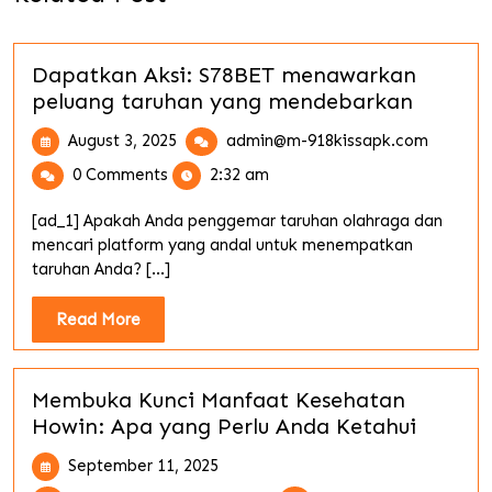
Dapatkan Aksi: S78BET menawarkan
peluang taruhan yang mendebarkan
August
Dapatk
August 3, 2025
admin@m-918kissapk.com
3,
Aksi:
0 Comments
2:32 am
2025
S78BET
menawa
[ad_1] Apakah Anda penggemar taruhan olahraga dan
peluang
mencari platform yang andal untuk menempatkan
taruhan
taruhan Anda? [...]
yang
mendeb
Read
Read More
More
Membuka Kunci Manfaat Kesehatan
Howin: Apa yang Perlu Anda Ketahui
September
September 11, 2025
11,