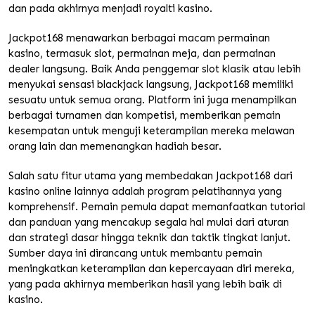
dan pada akhirnya menjadi royalti kasino.
Jackpot168 menawarkan berbagai macam permainan
kasino, termasuk slot, permainan meja, dan permainan
dealer langsung. Baik Anda penggemar slot klasik atau lebih
menyukai sensasi blackjack langsung, Jackpot168 memiliki
sesuatu untuk semua orang. Platform ini juga menampilkan
berbagai turnamen dan kompetisi, memberikan pemain
kesempatan untuk menguji keterampilan mereka melawan
orang lain dan memenangkan hadiah besar.
Salah satu fitur utama yang membedakan Jackpot168 dari
kasino online lainnya adalah program pelatihannya yang
komprehensif. Pemain pemula dapat memanfaatkan tutorial
dan panduan yang mencakup segala hal mulai dari aturan
dan strategi dasar hingga teknik dan taktik tingkat lanjut.
Sumber daya ini dirancang untuk membantu pemain
meningkatkan keterampilan dan kepercayaan diri mereka,
yang pada akhirnya memberikan hasil yang lebih baik di
kasino.