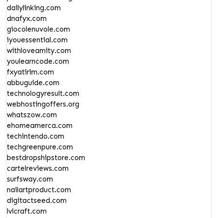
dailylinking.com
dnafyx.com
giocolenuvole.com
iyouessential.com
withloveamity.com
youlearncode.com
fxyatirim.com
abbuguide.com
technologyresult.com
webhostingoffers.org
whatszow.com
ehomeamerca.com
techintendo.com
techgreenpure.com
bestdropshipstore.com
cartelreviews.com
surfsway.com
nailartproduct.com
digitactseed.com
lvlcraft.com