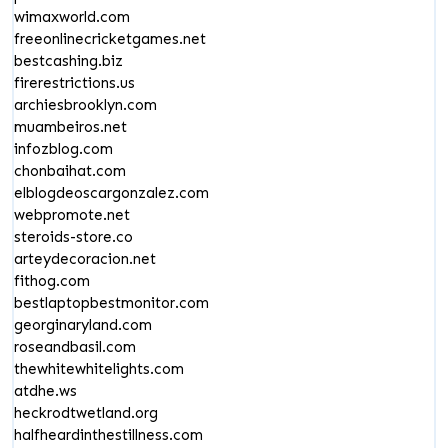
wimaxworld.com
freeonlinecricketgames.net
bestcashing.biz
firerestrictions.us
archiesbrooklyn.com
muambeiros.net
infozblog.com
chonbaihat.com
elblogdeoscargonzalez.com
webpromote.net
steroids-store.co
arteydecoracion.net
fithog.com
bestlaptopbestmonitor.com
georginaryland.com
roseandbasil.com
thewhitewhitelights.com
atdhe.ws
heckrodtwetland.org
halfheardinthestillness.com