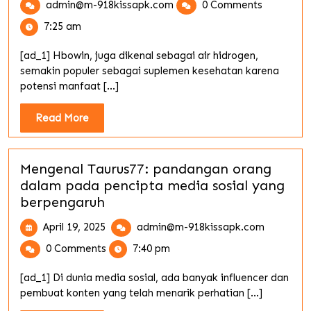
Membuka
admin@m-918kissapk.com
0 Comments
2025
Kunci
7:25 am
Manfaat
Kesehatan
[ad_1] Hbowin, juga dikenal sebagai air hidrogen,
Howin:
semakin populer sebagai suplemen kesehatan karena
Apa
potensi manfaat [...]
yang
Perlu
Read
Read More
Anda
More
Ketahui
Mengenal Taurus77: pandangan orang
dalam pada pencipta media sosial yang
berpengaruh
April
Mengenal
April 19, 2025
admin@m-918kissapk.com
19,
Taurus77:
0 Comments
7:40 pm
2025
pandang
orang
[ad_1] Di dunia media sosial, ada banyak influencer dan
dalam
pembuat konten yang telah menarik perhatian [...]
pada