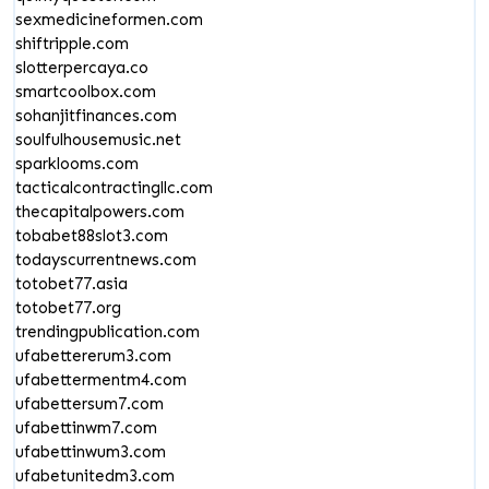
sexmedicineformen.com
shiftripple.com
slotterpercaya.co
smartcoolbox.com
sohanjitfinances.com
soulfulhousemusic.net
sparklooms.com
tacticalcontractingllc.com
thecapitalpowers.com
tobabet88slot3.com
todayscurrentnews.com
totobet77.asia
totobet77.org
trendingpublication.com
ufabettererum3.com
ufabettermentm4.com
ufabettersum7.com
ufabettinwm7.com
ufabettinwum3.com
ufabetunitedm3.com