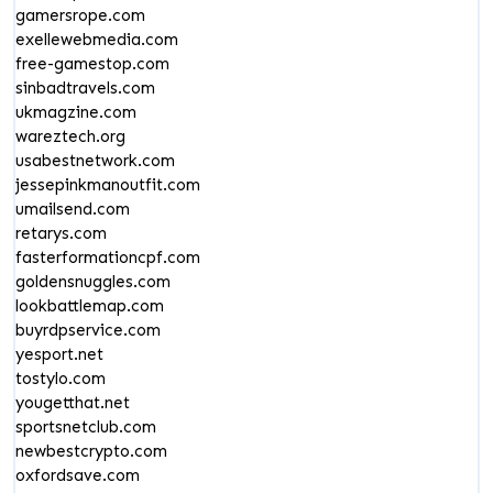
gamersrope.com
exellewebmedia.com
free-gamestop.com
sinbadtravels.com
ukmagzine.com
wareztech.org
usabestnetwork.com
jessepinkmanoutfit.com
umailsend.com
retarys.com
fasterformationcpf.com
goldensnuggles.com
lookbattlemap.com
buyrdpservice.com
yesport.net
tostylo.com
yougetthat.net
sportsnetclub.com
newbestcrypto.com
oxfordsave.com