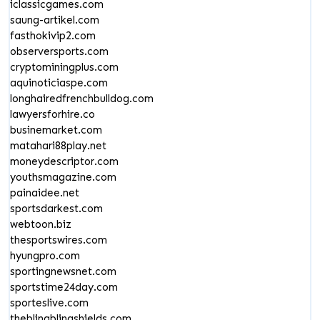
iclassicgames.com
saung-artikel.com
fasthokivip2.com
observersports.com
cryptominingplus.com
aquinoticiaspe.com
longhairedfrenchbulldog.com
lawyersforhire.co
businemarket.com
matahari88play.net
moneydescriptor.com
youthsmagazine.com
painaidee.net
sportsdarkest.com
webtoon.biz
thesportswires.com
hyungpro.com
sportingnewsnet.com
sportstime24day.com
sporteslive.com
theblingblingshields.com