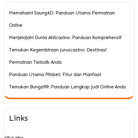
Memahami Saung4D: Panduan Utama Permainan
Online
Menjelajahi Dunia Ahlicasino: Panduan Komprehensif
Temukan Kegembiraan Juruscasino: Destinasi
Permainan Terbaik Anda
Panduan Utama Plisbet: Fitur dan Manfaat
Temukan Bunga99: Panduan Lengkap Judi Online Anda
Links
situs pkv