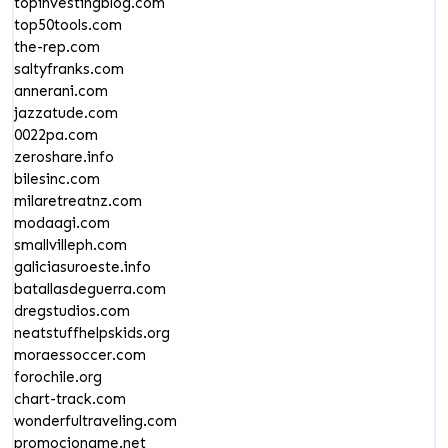
topinvestingblog.com
top50tools.com
the-rep.com
saltyfranks.com
annerani.com
jazzatude.com
0022pa.com
zeroshare.info
bilesinc.com
milaretreatnz.com
modaagi.com
smallvilleph.com
galiciasuroeste.info
batallasdeguerra.com
dregstudios.com
neatstuffhelpskids.org
moraessoccer.com
forochile.org
chart-track.com
wonderfultraveling.com
promocioname.net