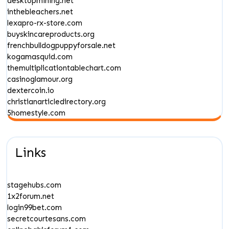
desktopmining.net
inthebleachers.net
lexapro-rx-store.com
buyskincareproducts.org
frenchbulldogpuppyforsale.net
kogamasquid.com
themultiplicationtablechart.com
casinoglamour.org
dextercoin.io
christianarticledirectory.org
5homestyle.com
Links
stagehubs.com
1x2forum.net
login99bet.com
secretcourtesans.com