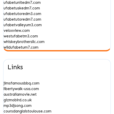
ufabetunitedm7.com
ufabetuskedm7.com
ufabetutoredm3.com
ufabetutoredm7.com
ufabetvalleyum3.com
veloxview.com
westufabetm3.com
whiskeybrothersllc.com
wildufabetum7.com
Links
jimsfamousbbq.com
libertywalk-usa.com
australiamovie.net
gizmobird.co.uk
mp3djsong.com
coursdanglaistoulouse.com