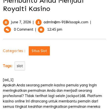
Membantu Anda Menjadi
Royalti Kasino
June
Dari
June 7, 2026
|
admin@m-918kissapk.com
|
7,
Pemula
0 Comment
|
12:45 pm
2026
hingga
Pro:
Bagaimana
Jackpot168
Categories :
Situs Slot
Dapat
Membantu
Anda
Tags:
slot
Menjadi
Royalti
[ad_1]
Kasino
Apakah Anda seorang pemain kasino pemula yang ingin
meningkatkan permainan Anda dan menjadi seorang
profesional? Tidak terlihat lagi selain Jackpot168. Platform
kasino online ini dirancang untuk membantu pemain dari
semua tingkat keahlian meningkatkan permainan mereka