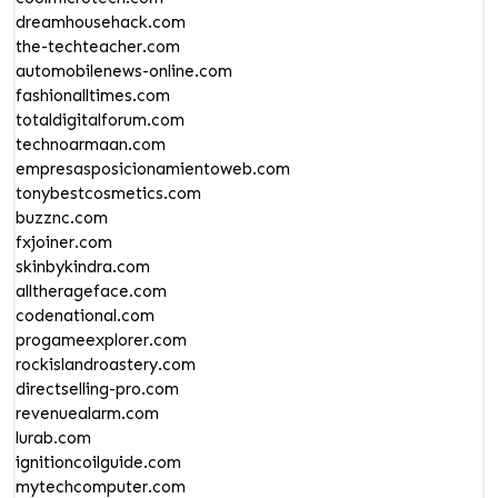
dreamhousehack.com
the-techteacher.com
automobilenews-online.com
fashionalltimes.com
totaldigitalforum.com
technoarmaan.com
empresasposicionamientoweb.com
tonybestcosmetics.com
buzznc.com
fxjoiner.com
skinbykindra.com
alltherageface.com
codenational.com
progameexplorer.com
rockislandroastery.com
directselling-pro.com
revenuealarm.com
lurab.com
ignitioncoilguide.com
mytechcomputer.com