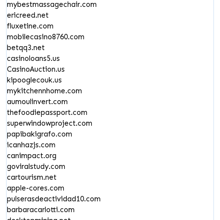
mybestmassagechair.com
ericreed.net
fluxetine.com
mobilecasino8760.com
betqq3.net
casinoloans5.us
CasinoAuction.us
kipooglecouk.us
mykitchennhome.com
aumoulinvert.com
thefoodiepassport.com
superwindowproject.com
papibakigrafo.com
icanhazjs.com
canimpact.org
goviralstudy.com
cartourism.net
apple-cores.com
pulserasdeactividad10.com
barbaracarlotti.com