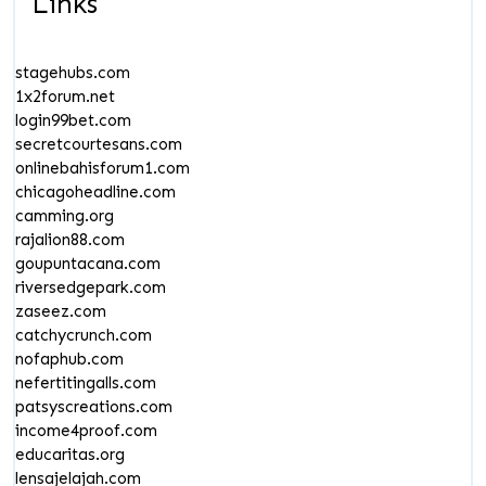
Links
stagehubs.com
1x2forum.net
login99bet.com
secretcourtesans.com
onlinebahisforum1.com
chicagoheadline.com
camming.org
rajalion88.com
goupuntacana.com
riversedgepark.com
zaseez.com
catchycrunch.com
nofaphub.com
nefertitingalls.com
patsyscreations.com
income4proof.com
educaritas.org
lensajelajah.com