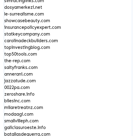
simracinglinks.com
dosyamerkezi.net
le-surrealisme.com
showcasebeauty.com
insurancepolicyexpert.com
statkeycompany.com
carolinadeckbuilders.com
topinvestingblog.com
top50tools.com
the-rep.com
saltyfranks.com
annerani.com
jazzatude.com
0022pa.com
zeroshare.info
bilesinc.com
milaretreatnz.com
modaagi.com
smallvilleph.com
galiciasuroeste.info
batallasdeguerra.com