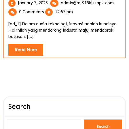
January
Melepa
January 7, 2025
admin@m-918kissapk.com
7,
Kekuat
0 Comments
12:57 pm
2025
Poten:
Bagaim
[ad_1] Dalam dunia teknologi, inovasi adalah kuncinya.
Teknolo
Hal inilah yang mendorong industri maju, mendobrak
Inovati
batasan, [...]
Ini
Mengu
Read
Read More
Permai
More
Search
Search