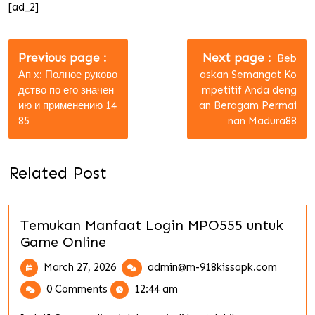
[ad_2]
Post
navigation
Older
Newer
Previous page
Next page
Beb
Posts
Posts
Ап х: Полное руково
askan Semangat Ko
дство по его значен
mpetitif Anda deng
ию и применению 14
an Beragam Permai
85
nan Madura88
Related Post
Temukan Manfaat Login MPO555 untuk
Game Online
March
Temuka
March 27, 2026
admin@m-918kissapk.com
27,
Manfaa
0 Comments
12:44 am
2026
Login
MPO55