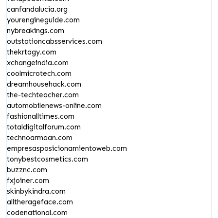
canfandalucia.org
yourengineguide.com
nybreakings.com
outstationcabsservices.com
thekrtagy.com
xchangeindia.com
coolmicrotech.com
dreamhousehack.com
the-techteacher.com
automobilenews-online.com
fashionalltimes.com
totaldigitalforum.com
technoarmaan.com
empresasposicionamientoweb.com
tonybestcosmetics.com
buzznc.com
fxjoiner.com
skinbykindra.com
alltherageface.com
codenational.com