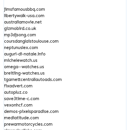
jimsfamousbbq.com
libertywalk-usa.com
australiamovie.net
gizmobird.co.uk
mp3djsong.com
coursdanglaistoulouse.com
neptunuslex.com
auguri-di-natale.info
michelewatch.us
omega--watches.us
breitling-watches.us
tgarnettcentrallautoads.com
fixadvert.com
autopluz.co
save3time-c.com
vexonhcf.com
demos-pixelsparadise.com
mediatitude.com
prewarmotorcycles.com