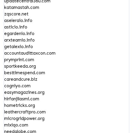
updatecentral360.com
katamastah.com
zqscore.net
aseleraio.info
asticio.info
egardenio.info
arxteamio.info
getalexio.info
accountaudittaxcon.com
prymprint.com
sportkeeda.org
besttimespend.com
careandcure.biz
cogniyo.com
easymagazines.org
hirfanjilasmi.com
hometricks.org
leathercraftpro.com
microgridpower.org
mixiqo.com
needglobe.com