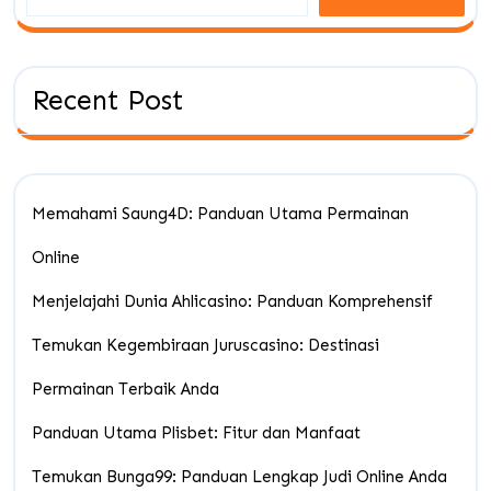
Recent Post
Memahami Saung4D: Panduan Utama Permainan
Online
Menjelajahi Dunia Ahlicasino: Panduan Komprehensif
Temukan Kegembiraan Juruscasino: Destinasi
Permainan Terbaik Anda
Panduan Utama Plisbet: Fitur dan Manfaat
Temukan Bunga99: Panduan Lengkap Judi Online Anda