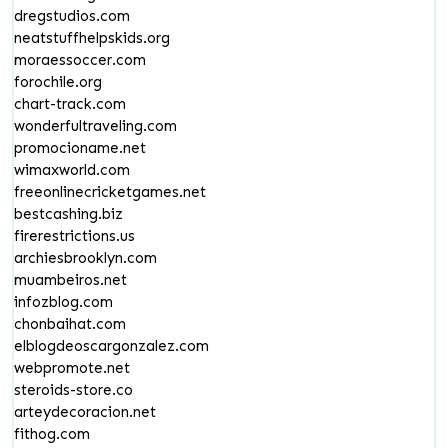
dregstudios.com
neatstuffhelpskids.org
moraessoccer.com
forochile.org
chart-track.com
wonderfultraveling.com
promocioname.net
wimaxworld.com
freeonlinecricketgames.net
bestcashing.biz
firerestrictions.us
archiesbrooklyn.com
muambeiros.net
infozblog.com
chonbaihat.com
elblogdeoscargonzalez.com
webpromote.net
steroids-store.co
arteydecoracion.net
fithog.com