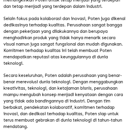
memungkinkan Poten untuk tetap menjadi yang terdepan
dan tetap menjadi yang terdepan dalam industri.
Selain fokus pada kolaborasi dan inovasi, Poten juga dikenal
dedikasinya terhadap kualitas. Perusahaan sangat bangga
dengan pekerjaan yang dilakukannya dan berupaya
menghadirkan produk yang tidak hanya menarik secara
visual namun juga sangat fungsional dan mudah digunakan.
Komitmen terhadap kualitas ini telah membuat Poten
mendapatkan reputasi atas keunggulannya di dunia
teknologi.
Secara keseluruhan, Poten adalah perusahaan yang benar-
benar merevolusi dunia teknologi. Dengan menggabungkan
kreativitas, teknologi, dan ketajaman bisnis, perusahaan
mampu mengubah konsep menjadi kenyataan dengan cara
yang tidak ada bandingannya di industri. Dengan tim
berbakat, pendekatan kolaboratif, komitmen terhadap
inovasi, dan dedikasi terhadap kualitas, Poten siap untuk
terus membuat gebrakan di dunia teknologi di tahun-tahun
mendatang.