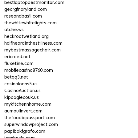
bestlaptopbestmonitor.com
georginaryland.com
roseandbasil.com
thewhitewhitelights.com
atdhe.ws
heckrodtwetland.org
halfheardinthestillness.com
mybestmassagechair.com
ericreed.net
fluxetine.com
mobilecasino8760.com
betqq3.net
casinoloans5.us
CasinoAuction.us
kipooglecouk.us
mykitchennhome.com
aumoulinvert.com
thefoodiepassport.com
superwindowproject.com
papibakigrafo.com