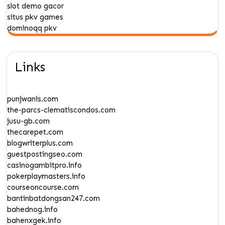
slot demo gacor
situs pkv games
dominoqq pkv
Links
punjwanis.com
the-parcs-clematiscondos.com
jusu-gb.com
thecarepet.com
blogwriterplus.com
guestpostingseo.com
casinogambitpro.info
pokerplaymasters.info
courseoncourse.com
bantinbatdongsan247.com
bahednog.info
bahenxgek.info