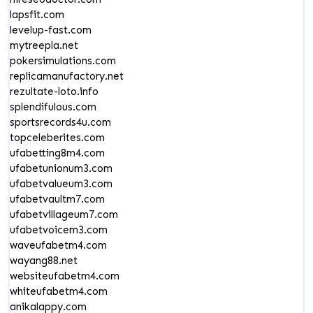
lapsfit.com
levelup-fast.com
mytreepla.net
pokersimulations.com
replicamanufactory.net
rezultate-loto.info
splendifulous.com
sportsrecords4u.com
topceleberites.com
ufabetting8m4.com
ufabetunionum3.com
ufabetvalueum3.com
ufabetvaultm7.com
ufabetvillageum7.com
ufabetvoicem3.com
waveufabetm4.com
wayang88.net
websiteufabetm4.com
whiteufabetm4.com
anikalappy.com