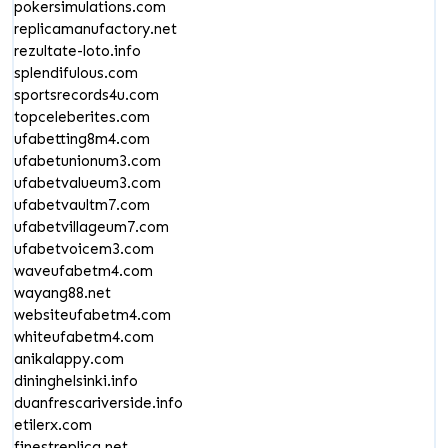
pokersimulations.com
replicamanufactory.net
rezultate-loto.info
splendifulous.com
sportsrecords4u.com
topceleberites.com
ufabetting8m4.com
ufabetunionum3.com
ufabetvalueum3.com
ufabetvaultm7.com
ufabetvillageum7.com
ufabetvoicem3.com
waveufabetm4.com
wayang88.net
websiteufabetm4.com
whiteufabetm4.com
anikalappy.com
dininghelsinki.info
duanfrescariverside.info
etilerx.com
finestreplica.net