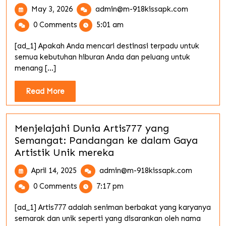
May
Ovo88:
May 3, 2026
admin@m-918kissapk.com
3,
Gerbang
0 Comments
5:01 am
2026
Anda
Menuju
[ad_1] Apakah Anda mencari destinasi terpadu untuk
Hiburan
semua kebutuhan hiburan Anda dan peluang untuk
Tanpa
menang [...]
Akhir
dan
Read
Read More
Kemenang
More
Besar
Menjelajahi Dunia Artis777 yang
Semangat: Pandangan ke dalam Gaya
Artistik Unik mereka
April
Menjelaja
April 14, 2025
admin@m-918kissapk.com
14,
Dunia
0 Comments
7:17 pm
2025
Artis777
yang
[ad_1] Artis777 adalah seniman berbakat yang karyanya
Semangat
semarak dan unik seperti yang disarankan oleh nama
Pandang