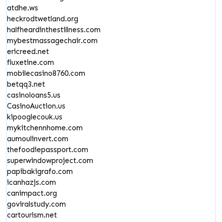
atdhe.ws
heckrodtwetland.org
halfheardinthestillness.com
mybestmassagechair.com
ericreed.net
fluxetine.com
mobilecasino8760.com
betqq3.net
casinoloans5.us
CasinoAuction.us
kipooglecouk.us
mykitchennhome.com
aumoulinvert.com
thefoodiepassport.com
superwindowproject.com
papibakigrafo.com
icanhazjs.com
canimpact.org
goviralstudy.com
cartourism.net