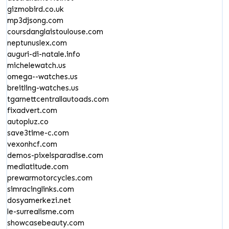
gizmobird.co.uk
mp3djsong.com
coursdanglaistoulouse.com
neptunuslex.com
auguri-di-natale.info
michelewatch.us
omega--watches.us
breitling-watches.us
tgarnettcentrallautoads.com
fixadvert.com
autopluz.co
save3time-c.com
vexonhcf.com
demos-pixelsparadise.com
mediatitude.com
prewarmotorcycles.com
simracinglinks.com
dosyamerkezi.net
le-surrealisme.com
showcasebeauty.com