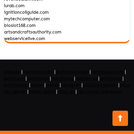
lurab.com
ignitioncoilguide.com
mytechcomputer.com
bioslot168.com
artsandcraftsauthority.com
webservicelive.com
menuqq
|
dominoqq pkv
|
dominoqq login
|
dominoqq login
|
dominoqq
|
dominoqq
|
dominoqq
|
dominoqq
|
dominoqq
|
slot maxwin
|
poker
|
poker
|
qq poker
|
situs pkv games
|
situs
pkv games
|
poker online
|
situs qq
|
pkv games bandarqq
Bac
to