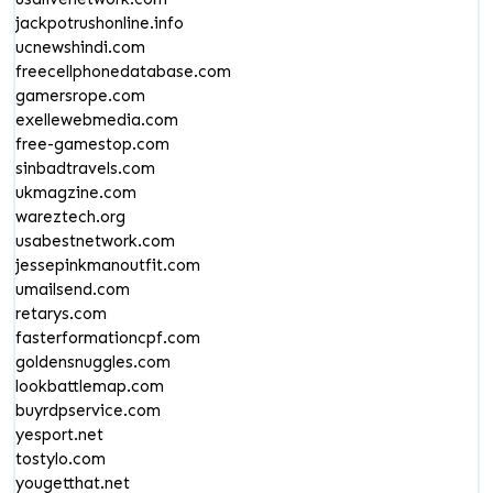
jackpotrushonline.info
ucnewshindi.com
freecellphonedatabase.com
gamersrope.com
exellewebmedia.com
free-gamestop.com
sinbadtravels.com
ukmagzine.com
wareztech.org
usabestnetwork.com
jessepinkmanoutfit.com
umailsend.com
retarys.com
fasterformationcpf.com
goldensnuggles.com
lookbattlemap.com
buyrdpservice.com
yesport.net
tostylo.com
yougetthat.net