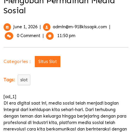
Mengubah Permainan Media
Sosial
June
Dari
June 1, 2026
|
admin@m-918kissapk.com
|
1,
Jaringan
0 Comment
|
11:50 pm
2026
ke
Persahabat
Bagaimana
Warga123
Categories :
Situs Slot
Mengubah
Permainan
Media
Tags:
slot
Sosial
[ad_1]
Di era digital saat ini, media sosial telah menjadi bagian
integral dari kehidupan kita sehari-hari. Dari terhubung
dengan teman dan keluarga hingga berjejaring dengan para
profesional di industri kita, platform media sosial telah
merevolusi cara kita berkomunikasi dan berinteraksi dengan