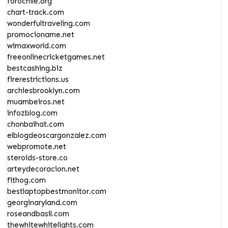
forochile.org
chart-track.com
wonderfultraveling.com
promocioname.net
wimaxworld.com
freeonlinecricketgames.net
bestcashing.biz
firerestrictions.us
archiesbrooklyn.com
muambeiros.net
infozblog.com
chonbaihat.com
elblogdeoscargonzalez.com
webpromote.net
steroids-store.co
arteydecoracion.net
fithog.com
bestlaptopbestmonitor.com
georginaryland.com
roseandbasil.com
thewhitewhitelights.com