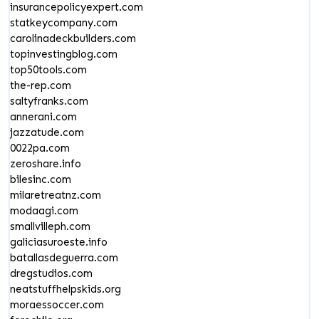
insurancepolicyexpert.com
statkeycompany.com
carolinadeckbuilders.com
topinvestingblog.com
top50tools.com
the-rep.com
saltyfranks.com
annerani.com
jazzatude.com
0022pa.com
zeroshare.info
bilesinc.com
milaretreatnz.com
modaagi.com
smallvilleph.com
galiciasuroeste.info
batallasdeguerra.com
dregstudios.com
neatstuffhelpskids.org
moraessoccer.com