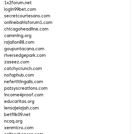
1x2forum.net
login99bet.com
secretcourtesans.com
onlinebahisforum1.com
chicagoheadline.com
camming.org
rajalion88.com
goupuntacana.com
riversedgepark.com
zaseez.com
catchycrunch.com
nofaphub.com
nefertitingalls.com
patsyscreations.com
income4proof.com
educaritas.org
lensajelajah.com
betflik09.net
ncaq.org
xenmicro.com