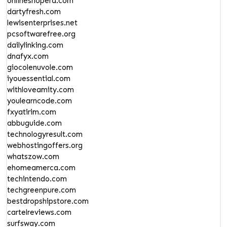
onlineshopera.com
dartyfresh.com
lewisenterprises.net
pcsoftwarefree.org
dailylinking.com
dnafyx.com
giocolenuvole.com
iyouessential.com
withloveamity.com
youlearncode.com
fxyatirim.com
abbuguide.com
technologyresult.com
webhostingoffers.org
whatszow.com
ehomeamerca.com
techintendo.com
techgreenpure.com
bestdropshipstore.com
cartelreviews.com
surfsway.com