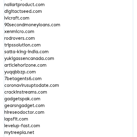
nailartproduct.com
digitactseed.com
lvlcraft.com
90secondmoneyloans.com
xenmicro.com
rodrovers.com
tripssolution.com
satta-king-india.com
yukigassencanada.com
articlehorizone.com
yuqqbbzp.com
7betagents6.com
coronavirusuptodate.com
crackinstreams.com
gadgetspak.com
gearsngadget.com
hireseodoctor.com
lapsfit.com
levelup-fast.com
mytreepla.net