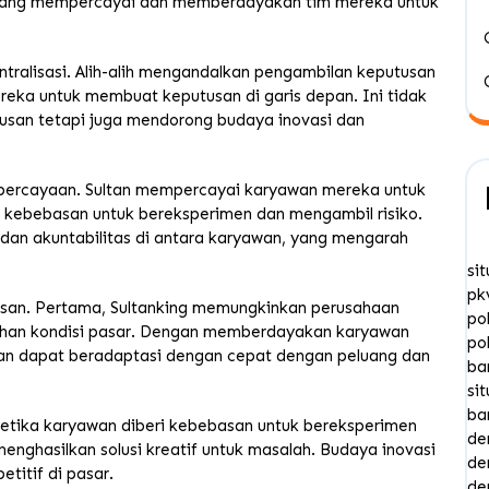
n yang mempercayai dan memberdayakan tim mereka untuk
entralisasi. Alih-alih mengandalkan pengambilan keputusan
ka untuk membuat keputusan di garis depan. Ini tidak
san tetapi juga mendorong budaya inovasi dan
kepercayaan. Sultan mempercayai karyawan mereka untuk
kebebasan untuk bereksperimen dan mengambil risiko.
dan akuntabilitas di antara karyawan, yang mengarah
si
pk
lasan. Pertama, Sultanking memungkinkan perusahaan
po
ubahan kondisi pasar. Dengan memberdayakan karyawan
po
an dapat beradaptasi dengan cepat dengan peluang dan
ba
si
ba
Ketika karyawan diberi kebebasan untuk bereksperimen
de
enghasilkan solusi kreatif untuk masalah. Budaya inovasi
de
titif di pasar.
de