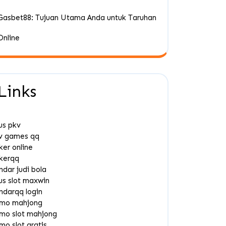
Gasbet88: Tujuan Utama Anda untuk Taruhan
Online
Links
tus pkv
v games qq
ker online
kerqq
ndar judi bola
tus slot maxwin
ndarqq login
mo mahjong
mo slot mahjong
mo slot gratis