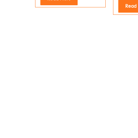
More
Read