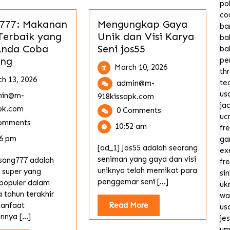
po
co
g777: Makanan
Mengungkap Gaya
ba
Terbaik yang
Unik dan Visi Karya
ba
Anda Coba
Seni jos55
ba
ang
pe
March
March 10, 2026
th
10,
March
h 13, 2026
te
admin@m-
2026
13,
us
min@m-
Mengungkap
918kissapk.com
2026
ja
Gaya
Pisang777:
pk.com
0 Comments
uc
Unik
Makanan
omments
10:52 am
fr
dan
Super
6 pm
ga
Visi
Terbaik
[ad_1] Jos55 adalah seorang
ex
Karya
yang
seniman yang gaya dan visi
isang777 adalah
fr
Seni
Perlu
uniknya telah memikat para
 super yang
si
jos55
Anda
penggemar seni [...]
populer dalam
uk
Coba
 tahun terakhir
wa
Sekarang
Read
manfaat
Read More
us
More
nya [...]
je
um