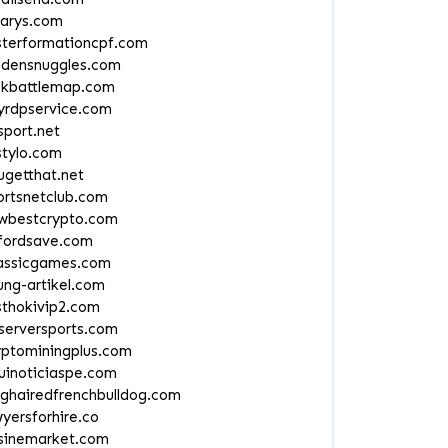
tarys.com
sterformationcpf.com
ldensnuggles.com
okbattlemap.com
yrdpservice.com
sport.net
stylo.com
ugetthat.net
ortsnetclub.com
wbestcrypto.com
fordsave.com
lassicgames.com
ung-artikel.com
sthokivip2.com
serversports.com
yptominingplus.com
uinoticiaspe.com
nghairedfrenchbulldog.com
wyersforhire.co
sinemarket.com