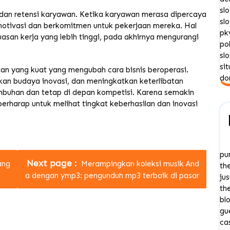
sl
n dan retensi karyawan. Ketika karyawan merasa dipercaya
sl
motivasi dan berkomitmen untuk pekerjaan mereka. Hal
pk
asan kerja yang lebih tinggi, pada akhirnya mengurangi
po
sl
si
tan yang kuat yang mengubah cara bisnis beroperasi.
do
 budaya inovasi, dan meningkatkan keterlibatan
buhan dan tetap di depan kompetisi. Karena semakin
berharap untuk melihat tingkat keberhasilan dan inovasi
pu
Newer
Next page
ang
Merampingkan koleksi musik And
th
Posts
a dengan ymp3: pengunduh mp3 terbaik di pasar
ju
th
bl
gu
ca