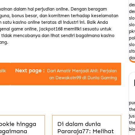
de
ainan dalam hal perjudian online. Dengan beragam
de
guna, bonus besar, dan komitmen terhadap keselamatan
sl
atu kasino online teratas di industri ini. Baik Anda
sl
nal game online, Jackpot168 memiliki sesuatu untuk
pk
tidak mencobanya dan lihat sendiri bagaimana kasino
po
ang.
sl
si
do
Newer
Next page
lik
Dari Amatir Menjadi Ahli: Perjalan
Posts
an Dewakoin99 di Dunia Gaming
pu
th
ju
th
ookie hingga
Di dalam dunia
bl
Bagaimana
Pararaja77: Melihat