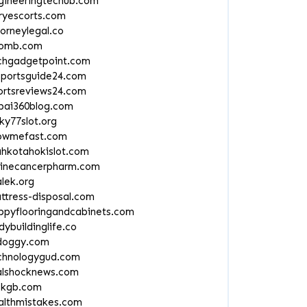
gineeringtechub.com
rryescorts.com
torneylegal.co
omb.com
chgadgetpoint.com
sportsguide24.com
ortsreviews24.com
bai360blog.com
cky77slot.org
owmefast.com
hkotahokislot.com
linecancerpharm.com
alek.org
ttress-disposal.com
ppyflooringandcabinets.com
dybuildinglife.co
doggy.com
chnologygud.com
alshocknews.com
ckgb.com
althmistakes.com