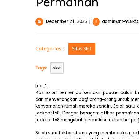
Permainan
December
December 21, 2025
|
admin@m-918kis
21,
2025
Categories :
Situs Slot
Tags:
slot
[ad_1]
Kasino online menjadi semakin populer dalam 
dan menyenangkan bagi orang-orang untuk meni
kenyamanan rumah mereka sendiri. Salah satu ka
Jackpot168. Dengan beragam pilihan permainan
Jackpot168 mengubah permainan dalam hal perju
Salah satu faktor utama yang membedakan Jackpo