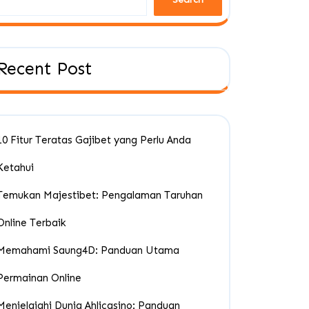
Recent Post
10 Fitur Teratas Gajibet yang Perlu Anda
Ketahui
Temukan Majestibet: Pengalaman Taruhan
Online Terbaik
Memahami Saung4D: Panduan Utama
Permainan Online
Menjelajahi Dunia Ahlicasino: Panduan