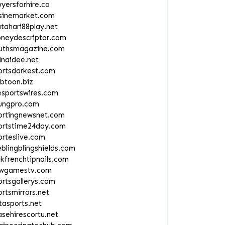
wyersforhire.co
sinemarket.com
tahari88play.net
neydescriptor.com
uthsmagazine.com
inaidee.net
ortsdarkest.com
btoon.biz
esportswires.com
ungpro.com
ortingnewsnet.com
ortstime24day.com
orteslive.com
eblingblingshields.com
nkfrenchtipnails.com
wgamestv.com
ortsgallerys.com
ortsmirrors.net
tasports.net
asehirescortu.net