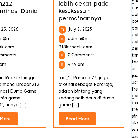
gu
n212
lebih dekat pada
ca
minasi Dunia
kesuksesan
po
permainannya
co
May
July
ba
25, 2026
July 3, 2025
25,
3,
ba
in@m-
admin@m-
2026
2025
ba
Dari
Di
pk.com
918kissapk.com
pe
Rookie
dalam
omments
0 Comments
th
hingga
dunia
te
 am
9:49 am
Pro:
Pararaja77:
us
Bagaimana
Melihat
ja
ari Rookie hingga
[ad_1] Pararaja77, juga
Dragon212
lebih
uc
aimana Dragon212
dikenal sebagai Pararaja,
Mendominasi
dekat
fr
nasi Dunia Game
adalah bintang yang
Dunia
pada
ga
unia game
sedang naik daun di dunia
Game
kesuksesan
ex
f, hanya [...]
game [...]
permainannya
fr
si
Read
Read
 More
Read More
uk
More
More
wa
us