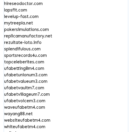
hireseodoctor.com
lapsfit.com
levelup-fast.com
mytreepla.net
pokersimulations.com
replicamanufactory.net
rezultate-loto.info
splendifulous.com
sportsrecords4u.com
topceleberites.com
ufabetting8m4.com
ufabetunionum3.com
ufabetvalueum3.com
ufabetvaultm7.com
ufabetvillageum7.com
ufabetvoicem3.com
waveufabetm4.com
wayang88.net
websiteufabetm4.com
whiteufabetm4.com