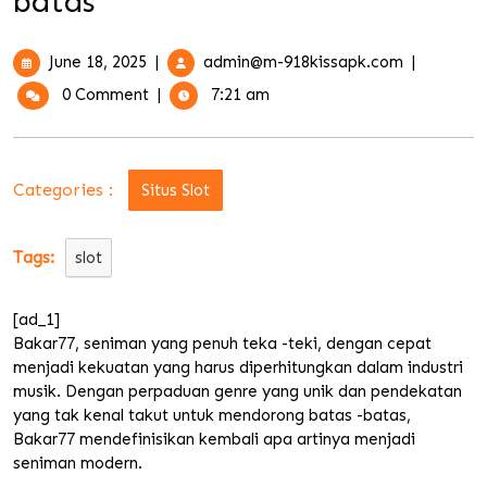
batas
June
Bakar77:
June 18, 2025
|
admin@m-918kissapk.com
|
18,
Artis
0 Comment
|
7:21 am
2025
mendefinis
ulang
genre
dan
Categories :
Situs Slot
mendoron
batas
Tags:
slot
[ad_1]
Bakar77, seniman yang penuh teka -teki, dengan cepat
menjadi kekuatan yang harus diperhitungkan dalam industri
musik. Dengan perpaduan genre yang unik dan pendekatan
yang tak kenal takut untuk mendorong batas -batas,
Bakar77 mendefinisikan kembali apa artinya menjadi
seniman modern.