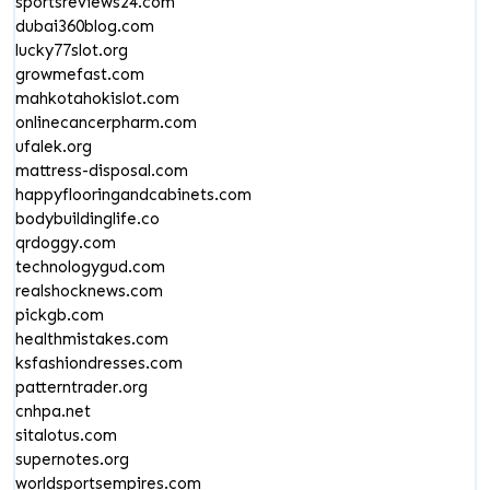
sportsreviews24.com
dubai360blog.com
lucky77slot.org
growmefast.com
mahkotahokislot.com
onlinecancerpharm.com
ufalek.org
mattress-disposal.com
happyflooringandcabinets.com
bodybuildinglife.co
qrdoggy.com
technologygud.com
realshocknews.com
pickgb.com
healthmistakes.com
ksfashiondresses.com
patterntrader.org
cnhpa.net
sitalotus.com
supernotes.org
worldsportsempires.com