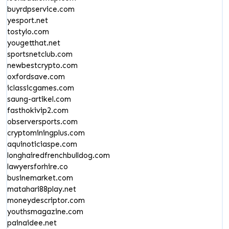
buyrdpservice.com
yesport.net
tostylo.com
yougetthat.net
sportsnetclub.com
newbestcrypto.com
oxfordsave.com
iclassicgames.com
saung-artikel.com
fasthokivip2.com
observersports.com
cryptominingplus.com
aquinoticiaspe.com
longhairedfrenchbulldog.com
lawyersforhire.co
businemarket.com
matahari88play.net
moneydescriptor.com
youthsmagazine.com
painaidee.net