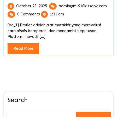
October
Masa
October 28, 2025
admin@m-918kissapk.com
28,
Depa
0 Comments
1:31 am
2025
Pro8e
Yang
[ad_1] Pro8et adalah alat mutakhir yang merevolusi
Perlu
cara bisnis beroperasi dan mengambil keputusan.
Anda
Platform inovatif [...]
Ketah
Tent
Read
Read More
Alat
More
Mutak
Ini
Search