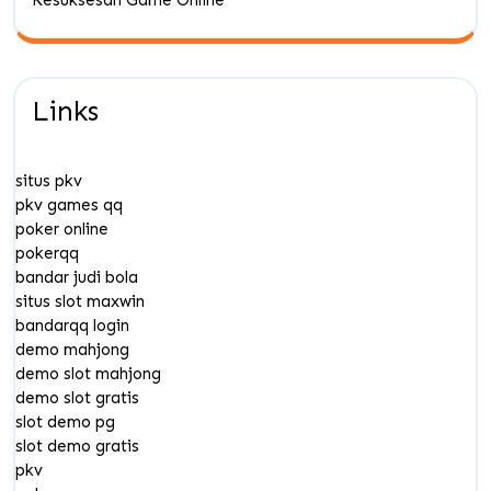
Kesuksesan Game Online
Links
situs pkv
pkv games qq
poker online
pokerqq
bandar judi bola
situs slot maxwin
bandarqq login
demo mahjong
demo slot mahjong
demo slot gratis
slot demo pg
slot demo gratis
pkv