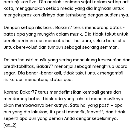
pertunjukan live. Dia adalah seniman sejati dalam setiap arti
kata, menggunakan setiap media yang dia inginkan untuk
mengekspresikan dirinya dan terhubung dengan audiensnya.
Dengan setiap rilis baru, Bakar77 terus mendorong batas -
batas apa yang mungkin dalam musik. Dia tidak takut untuk
bereksperimen dan mencoba hal -hal baru, selalu berusaha
untuk berevolusi dan tumbuh sebagai seorang seniman.
Dalam industri musik yang sering mendukung kesesuaian dan
prediktabilitas, Bakar77 menonjol sebagai menghirup udara
segar. Dia benar -benar asli, tidak takut untuk mengambil
risiko dan menantang status quo.
Karena Bakar77 terus mendefinisikan kembali genre dan
mendorong batas, tidak ada yang tahu di mana musiknya
akan membawanya berikutnya. Satu hal yang pasti – apa
pun yang dia lakukan, itu pasti menarik, inovatif, dan tidak
seperti apa pun yang pernah Anda dengar sebelumnya.
[ad_2]