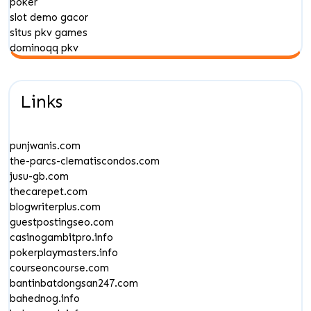
poker
slot demo gacor
situs pkv games
dominoqq pkv
Links
punjwanis.com
the-parcs-clematiscondos.com
jusu-gb.com
thecarepet.com
blogwriterplus.com
guestpostingseo.com
casinogambitpro.info
pokerplaymasters.info
courseoncourse.com
bantinbatdongsan247.com
bahednog.info