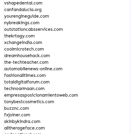
vshapedental.com
canfandalucia.org
yourengineguide.com
nybreakings.com
outstationcabsservices.com
thekrtagy.com
xchangeindia.com
coolmicrotech.com
dreamhousehack.com
the-techteacher.com
automobilenews-online.com
fashionalltimes.com
totaldigitalforum.com
technoarmaan.com
empresasposicionamientoweb.com
tonybestcosmetics.com
buzznc.com
fxjoiner.com
skinbykindra.com
alltherageface.com