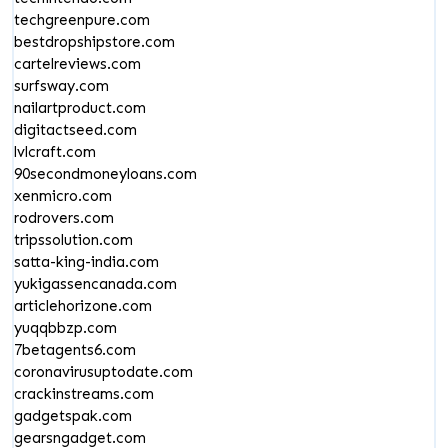
techgreenpure.com
bestdropshipstore.com
cartelreviews.com
surfsway.com
nailartproduct.com
digitactseed.com
lvlcraft.com
90secondmoneyloans.com
xenmicro.com
rodrovers.com
tripssolution.com
satta-king-india.com
yukigassencanada.com
articlehorizone.com
yuqqbbzp.com
7betagents6.com
coronavirusuptodate.com
crackinstreams.com
gadgetspak.com
gearsngadget.com