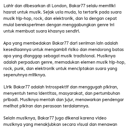
Lahir dan dibesarkan di London, Bakar77 selalu memiliki
hasrat untuk musik. Sejak usia muda, ia tertarik pada suara
musik hip-hop, rock, dan elektronik, dan ia dengan cepat
mulai bereksperimen dengan menggabungkan genre ini
untuk membuat suara khasnya sendiri.
Apa yang membedakan Bakar77 dari seniman lain adalah
kesediaannya untuk mengambil risiko dan mendorong batas
apa yang dianggap sebagai musik tradisional. Musiknya
adalah perpaduan genre, memadukan elemen musik hip-hop,
rock, punk, dan elektronik untuk menciptakan suara yang
sepenuhnya miliknya.
Lirik Bakar77 adalah introspektif dan menggugah pikiran,
menyentuh tema identitas, masyarakat, dan pertumbuhan
pribadi. Musiknya mentah dan jujur, menawarkan pendengar
melihat pikiran dan perasaan terdalamnya.
Selain musiknya, Bakar77 juga dikenal karena video
musiknya yang menakjubkan secara visual dan menawan